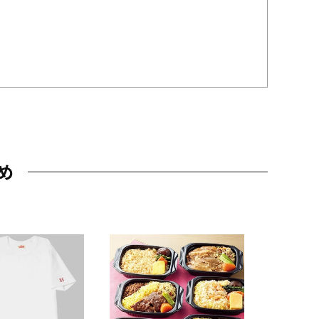
め
JAL特製
レー 200
10,800円
（