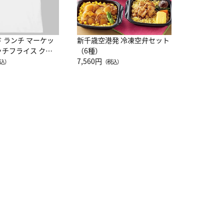
ド ランチ マーケッ
新千歳空港発 冷凍空弁セット
ッチフライス クル
（6種）
注半袖Ｔシャツ
7,560円
込）
（税込）