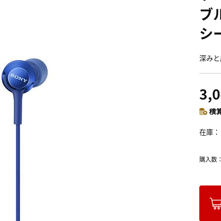
ブ
シ
深みと
3,
積算
在庫
購入数