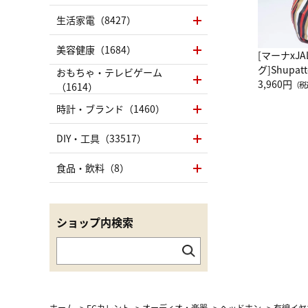
生活家電（8427）
美容健康（1684）
[マーナxJ
グ]Shup
おもちゃ・テレビゲーム
グ Drop 
3,960円
（税
（1614）
（LC）ス
時計・ブランド（1460）
DIY・工具（33517）
食品・飲料（8）
ショップ内検索
ホーム
>
ECカレント
>
オーディオ・楽器
>
ヘッドホン
>
有線イヤ