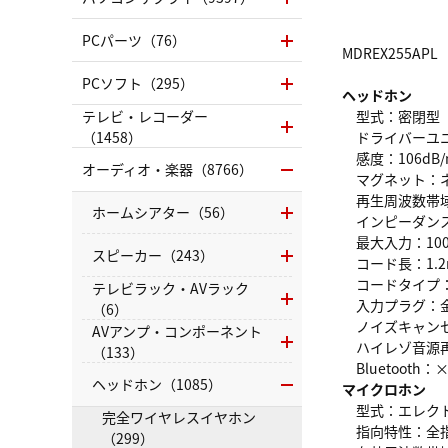
PCパーツ（76）
MDREX255APL
PCソフト（295）
ヘッドホン
テレビ・レコーダー
型式：密閉型
（1458）
ドライバーユニッ
感度：106dB/
オーディオ・楽器（8766）
マグネット：
再生周波数帯域：5
ホームシアター（56）
インピーダンス
最大入力：10
スピーカー（243）
コード長：1.2
コードタイプ：
テレビラック・AVラック
入力プラグ：金
（6）
ノイズキャンセ
AVアンプ・コンポーネント
ハイレゾ音源
（133）
Bluetooth：
ヘッドホン（1085）
マイクロホン
型式：エレクト
完全ワイヤレスイヤホン
指向特性：全
（299）