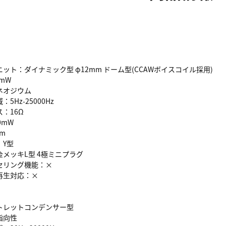
ト：ダイナミック型 φ12mm ドーム型(CCAWボイスコイル採用)
mW
ネオジウム
Hz-25000Hz
：16Ω
0mW
m
Y型
メッキL型 4極ミニプラグ
リング機能：×
再生対応：×
×
レットコンデンサー型
指向性