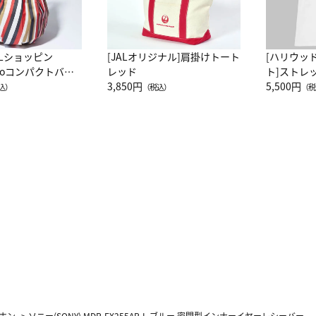
ALショッピン
[JALオリジナル]肩掛けトート
[ハリウッ
attoコンパクトバッ
レッド
ト]ストレ
JAL客室乗務員
3,850円
ーネック別
5,500円
込）
（税込）
（税
カーフ柄
ホン
>
ソニー(SONY) MDR-EX255AP-L ブルー 密閉型インナーイヤーレシーバー