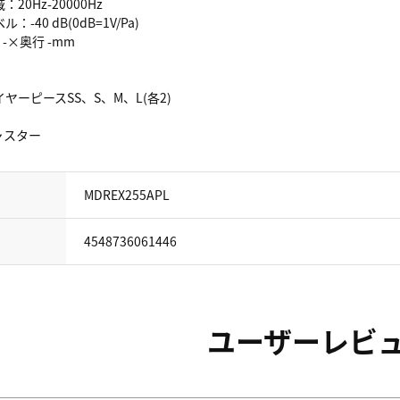
0Hz-20000Hz
40 dB(0dB=1V/Pa)
 -×奥行 -mm
ーピースSS、S、M、L(各2)
ャスター
MDREX255APL
4548736061446
ユーザーレビ