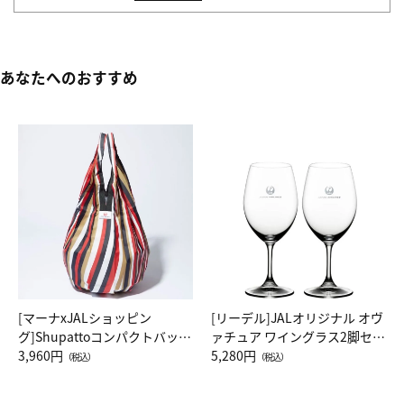
あなたへのおすすめ
[マーナxJALショッピン
[リーデル]JALオリジナル オヴ
グ]Shupattoコンパクトバッグ
ァチュア ワイングラス2脚セッ
Drop JAL客室乗務員（LC）ス
3,960円
ト（レッドワイン）
5,280円
（税込）
（税込）
カーフ柄