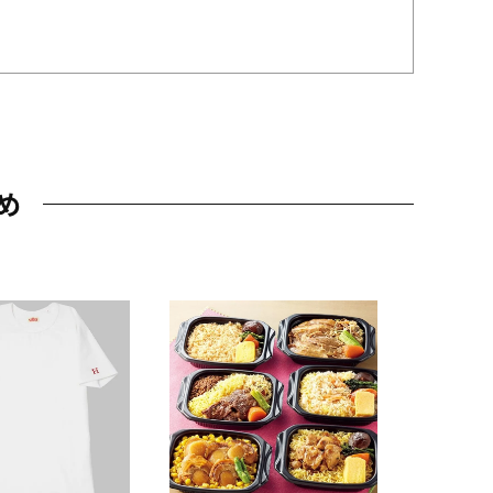
め
JAL特製
レー 200
10,800円
（