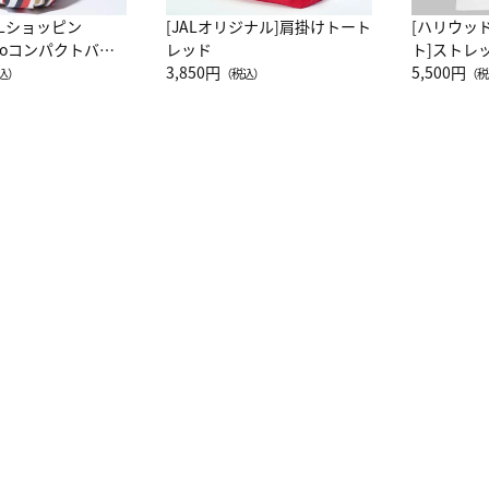
ALショッピン
[JALオリジナル]肩掛けトート
[ハリウッ
attoコンパクトバッ
レッド
ト]ストレ
JAL客室乗務員
3,850円
ーネック別
5,500円
込）
（税込）
（税
カーフ柄