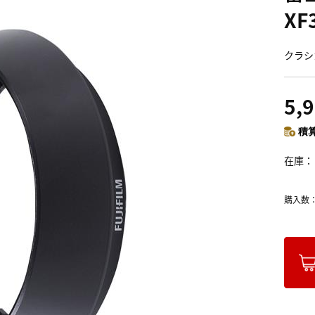
XF
クラシ
5,
積算
在庫
購入数