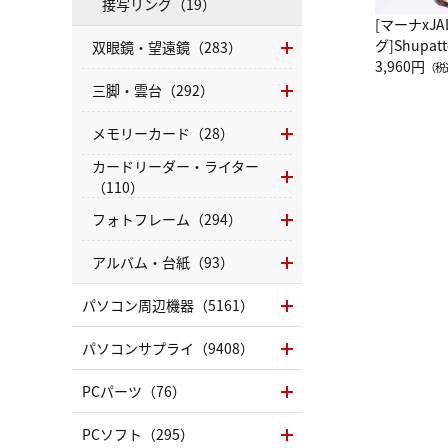
接写リング（19）
[マーナxJ
グ]Shup
双眼鏡・望遠鏡（283）
グ Drop 
3,960円
（税
（LC）ス
三脚・雲台（292）
メモリーカード（28）
カードリーダー・ライター
（110）
フォトフレーム（294）
アルバム・台紙（93）
パソコン周辺機器（5161）
パソコンサプライ（9408）
PCパーツ（76）
PCソフト（295）