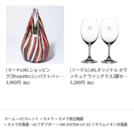
[マーナxJALショッピン
[リーデル]JALオリジナル オヴ
グ]Shupattoコンパクトバッグ
ァチュア ワイングラス2脚セッ
Drop JAL客室乗務員（LC）ス
3,960円
ト（レッドワイン）
5,280円
（税込）
（税込）
カーフ柄
ホーム
>
ECカレント
>
カメラ
>
カメラ周辺機器
>
カメラ充電器・ACアダプター
>
OM SYSTEM UC-92 リチウムイオン充電器