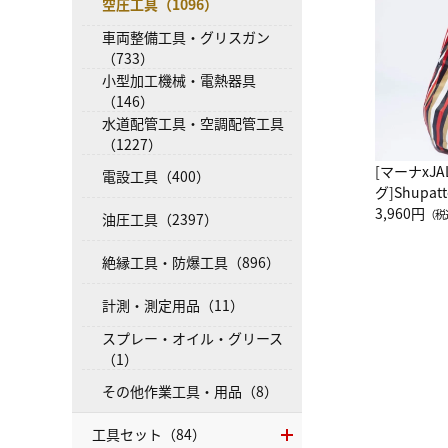
空圧工具（1096）
車両整備工具・グリスガン
（733）
小型加工機械・電熱器具
（146）
水道配管工具・空調配管工具
（1227）
[マーナxJ
電設工具（400）
グ]Shup
グ Drop 
3,960円
（税
油圧工具（2397）
（LC）ス
絶縁工具・防爆工具（896）
計測・測定用品（11）
スプレー・オイル・グリース
（1）
その他作業工具・用品（8）
工具セット（84）