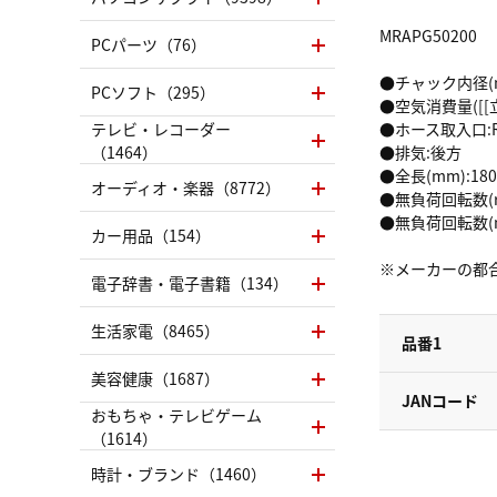
MRAPG50200
PCパーツ（76）
●チャック内径(m
PCソフト（295）
●空気消費量([[立米
テレビ・レコーダー
●ホース取入口:R
（1464）
●排気:後方
●全長(mm):180
オーディオ・楽器（8772）
●無負荷回転数(rp
●無負荷回転数(min
カー用品（154）
※メーカーの都
電子辞書・電子書籍（134）
生活家電（8465）
品番1
美容健康（1687）
JANコード
おもちゃ・テレビゲーム
（1614）
時計・ブランド（1460）