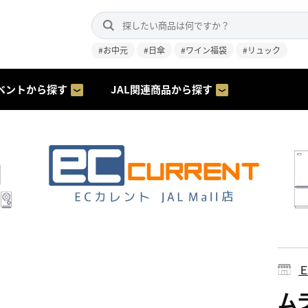
#お中元
#日傘
#ワイン福袋
#リュック
ベントから探す
JAL関連商品から探す
ムラ