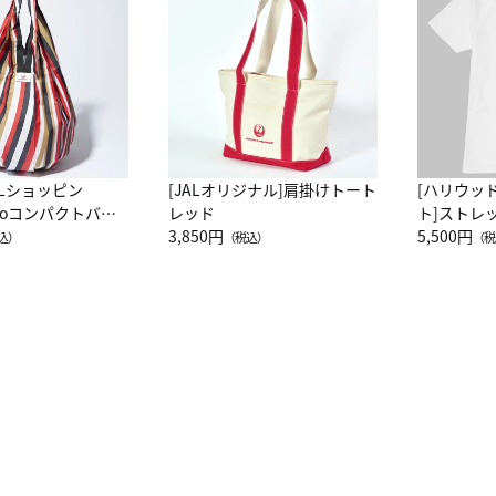
ALショッピン
[JALオリジナル]肩掛けトート
[ハリウッ
attoコンパクトバッ
レッド
ト]ストレ
JAL客室乗務員
3,850円
ーネック別
5,500円
込）
（税込）
（税
カーフ柄