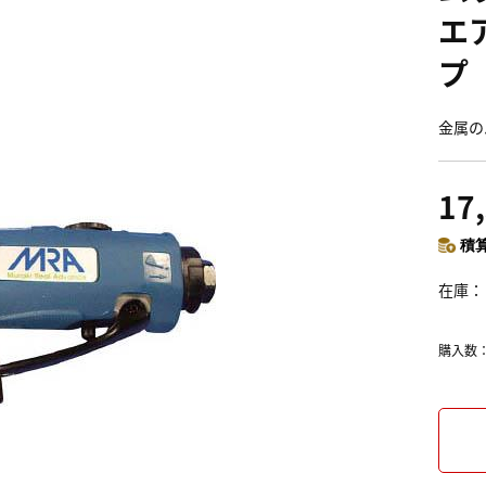
エ
プ
金属の
17
積算
在庫
購入数