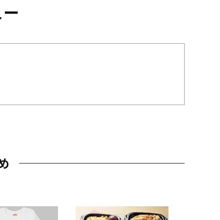
ュー
め
JAL特製