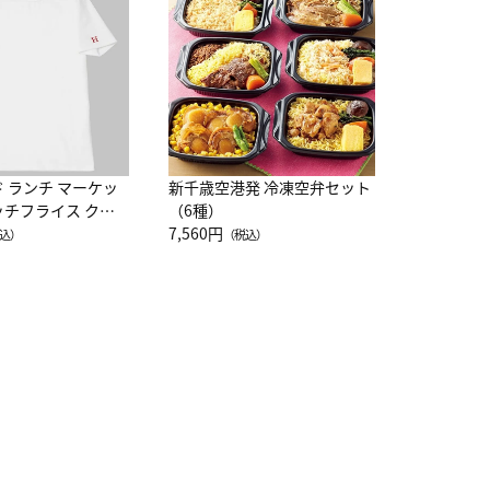
レー 200
10,800円
（
ド ランチ マーケッ
新千歳空港発 冷凍空弁セット
ッチフライス クル
（6種）
注半袖Ｔシャツ
7,560円
込）
（税込）