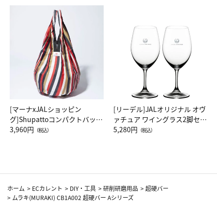
[マーナxJALショッピン
[リーデル]JALオリジナル オヴ
グ]Shupattoコンパクトバッグ
ァチュア ワイングラス2脚セッ
Drop JAL客室乗務員（LC）ス
3,960円
ト（レッドワイン）
5,280円
（税込）
（税込）
カーフ柄
ホーム
>
ECカレント
>
DIY・工具
>
研削研磨用品
>
超硬バー
>
ムラキ(MURAKI) CB1A002 超硬バー Aシリーズ