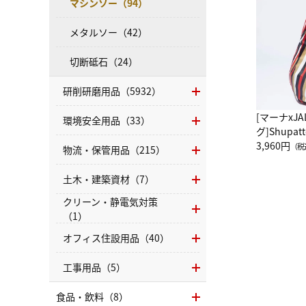
マシンソー（94）
メタルソー（42）
切断砥石（24）
研削研磨用品（5932）
[マーナxJ
環境安全用品（33）
グ]Shup
グ Drop 
3,960円
（税
物流・保管用品（215）
（LC）ス
土木・建築資材（7）
クリーン・静電気対策
（1）
オフィス住設用品（40）
工事用品（5）
食品・飲料（8）