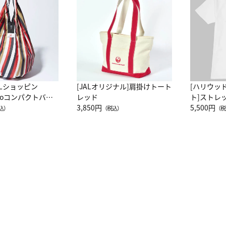
ALショッピン
[JALオリジナル]肩掛けトート
[ハリウッ
attoコンパクトバッ
レッド
ト]ストレ
JAL客室乗務員
3,850円
ーネック別
5,500円
込）
（税込）
（税
カーフ柄