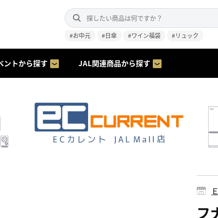
#お中元
#日傘
#ワイン福袋
#リュック
ベントから探す
JAL関連商品から探す
フ