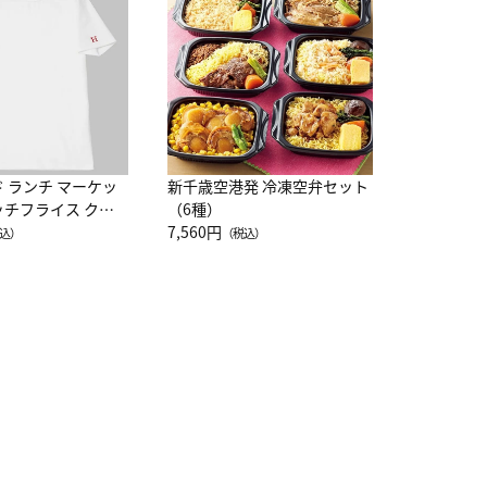
レー 200
10,800円
（
ド ランチ マーケッ
新千歳空港発 冷凍空弁セット
ッチフライス クル
（6種）
注半袖Ｔシャツ
7,560円
込）
（税込）