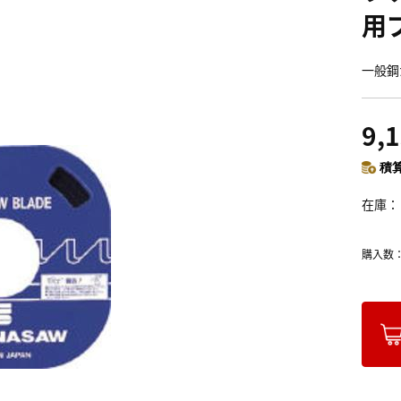
用ブ
一般鋼
9,
積算
在庫
購入数