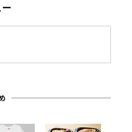
ュー
め
JAL特製