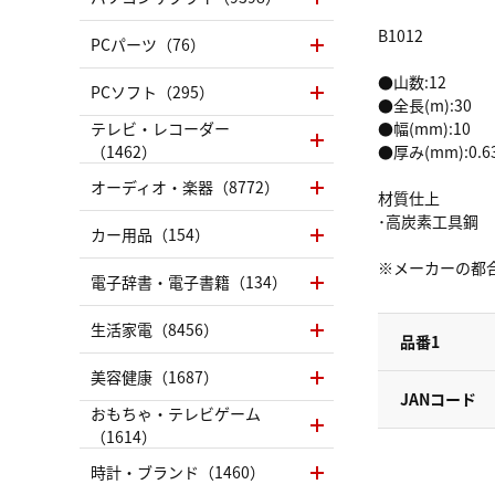
B1012
PCパーツ（76）
●山数:12
PCソフト（295）
●全長(m):30
テレビ・レコーダー
●幅(mm):10
（1462）
●厚み(mm):0.6
オーディオ・楽器（8772）
材質仕上
･高炭素工具鋼
カー用品（154）
※メーカーの都
電子辞書・電子書籍（134）
生活家電（8456）
品番1
美容健康（1687）
JANコード
おもちゃ・テレビゲーム
（1614）
時計・ブランド（1460）