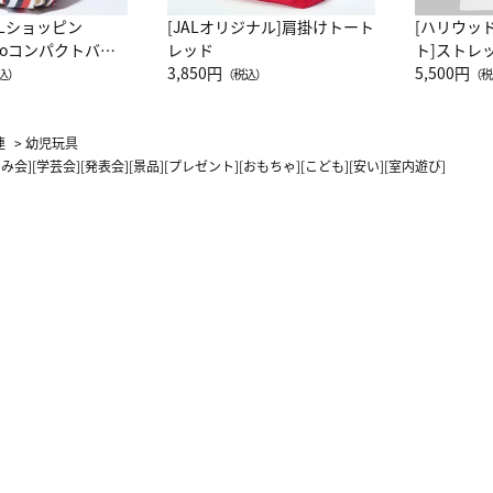
ALショッピン
[JALオリジナル]肩掛けトート
[ハリウッ
attoコンパクトバッ
レッド
ト]ストレ
JAL客室乗務員
3,850円
ーネック別
5,500円
込）
（税込）
（税
カーフ柄
連
>
幼児玩具
み会][学芸会][発表会][景品][プレゼント][おもちゃ][こども][安い][室内遊び]