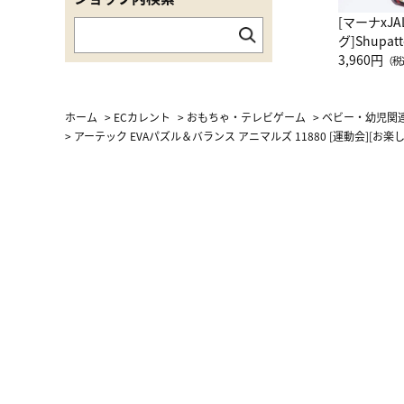
[マーナxJ
グ]Shup
グ Drop 
3,960円
（税
（LC）ス
ホーム
>
ECカレント
>
おもちゃ・テレビゲーム
>
ベビー・幼児関
>
アーテック EVAパズル＆バランス アニマルズ 11880 [運動会][お楽し