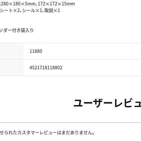
:280×180×5mm､172×172×15mm
VAシート×2､シール×1､取説×1
 ヘッダー付き袋入り
11880
4521718118802
ユーザーレビ
せられたカスタマーレビューはまだありません。