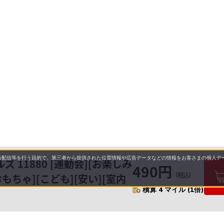
配信等を行う目的で、第三者から提供された位置情報や広告データなどの情報をお客さまの個人デー
 11880 [運動会][お楽しみ
490円
（税込）
おもちゃ][こども][安い][室内
積算 4 マイル (1倍)