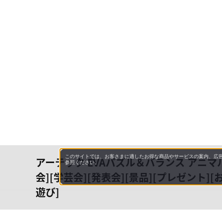
このサイトでは、お客さまに適したお得な商品やサービスの案内、広告
アーテック EVAパズル＆バランス アニマルズ
参照ください。
会][学芸会][発表会][景品][プレゼント][
遊び]