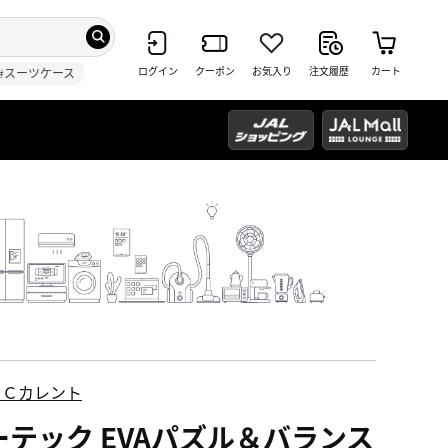
ログイン
クーポン
お気入り
注文履歴
カート
#スーツケース
ＥＣカレント
ーテック EVAパズル＆バランス