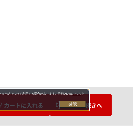
タと結びつけて利用する場合があります。詳細Q&Aは
こちら
を
カートに入れる
購入手続きへ
確認