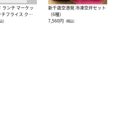
ド ランチ マーケッ
新千歳空港発 冷凍空弁セット
ッチフライス クル
（6種）
注半袖Ｔシャツ
7,560円
込）
（税込）