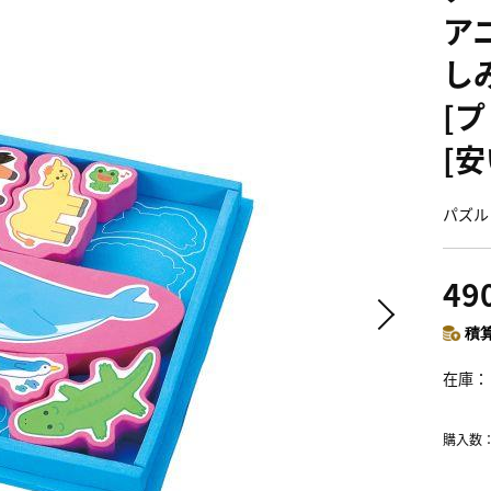
アニ
しみ
[
[安
パズル
49
積算
在庫
購入数