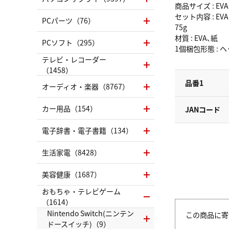
商品サイズ : EVA
セット内容 : E
PCパーツ（76）
75g
材質 : EVA､紙
PCソフト（295）
1個梱包形態 :
テレビ・レコーダー
（1458）
品番1
オーディオ・楽器（8767）
カー用品（154）
JANコード
電子辞書・電子書籍（134）
生活家電（8428）
美容健康（1687）
おもちゃ・テレビゲーム
（1614）
Nintendo Switch(ニンテン
この商品に寄
ドースイッチ)（9）