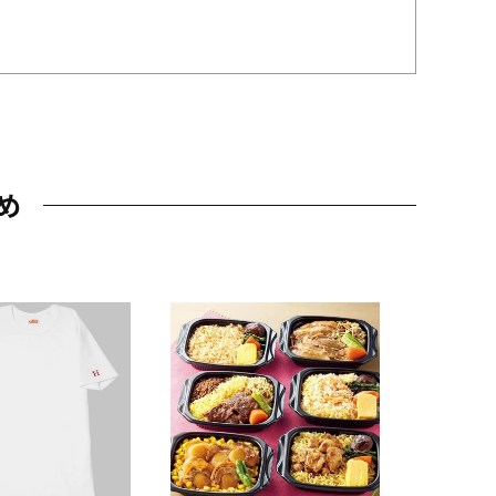
め
JAL特製
レー 200
10,800円
（