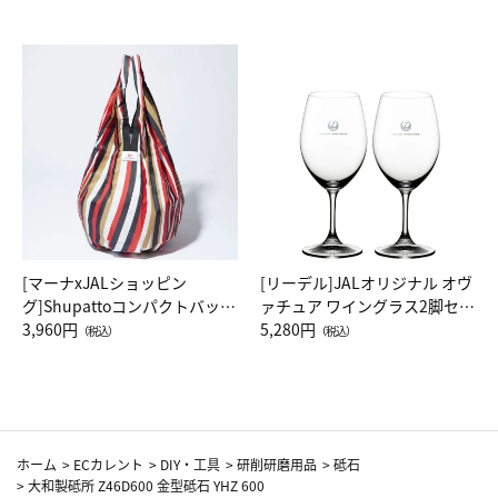
[マーナxJALショッピン
[リーデル]JALオリジナル オヴ
グ]Shupattoコンパクトバッグ
ァチュア ワイングラス2脚セッ
Drop JAL客室乗務員（LC）ス
3,960円
ト（レッドワイン）
5,280円
（税込）
（税込）
カーフ柄
ホーム
>
ECカレント
>
DIY・工具
>
研削研磨用品
>
砥石
>
大和製砥所 Z46D600 金型砥石 YHZ 600