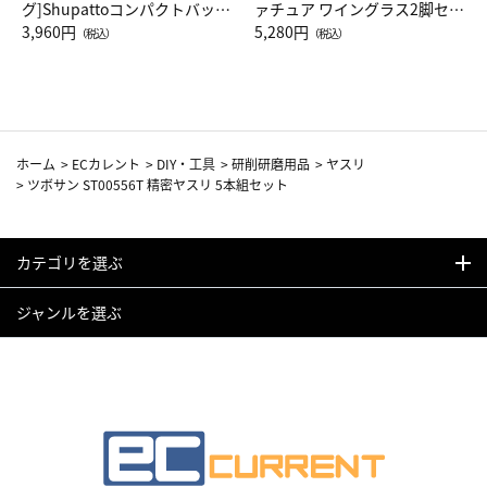
グ]Shupattoコンパクトバッグ
ァチュア ワイングラス2脚セッ
Drop JAL客室乗務員（LC）ス
3,960円
ト（レッドワイン）
5,280円
（税込）
（税込）
カーフ柄
ホーム
>
ECカレント
>
DIY・工具
>
研削研磨用品
>
ヤスリ
>
ツボサン ST00556T 精密ヤスリ 5本組セット
カテゴリを選ぶ
ジャンルを選ぶ