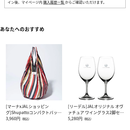
イン後、マイページ内
購入履歴一覧
からご確認いただけます。
あなたへのおすすめ
[マーナxJALショッピン
[リーデル]JALオリジナル オヴ
グ]Shupattoコンパクトバッグ
ァチュア ワイングラス2脚セッ
Drop JAL客室乗務員（LC）ス
3,960円
ト（レッドワイン）
5,280円
（税込）
（税込）
カーフ柄