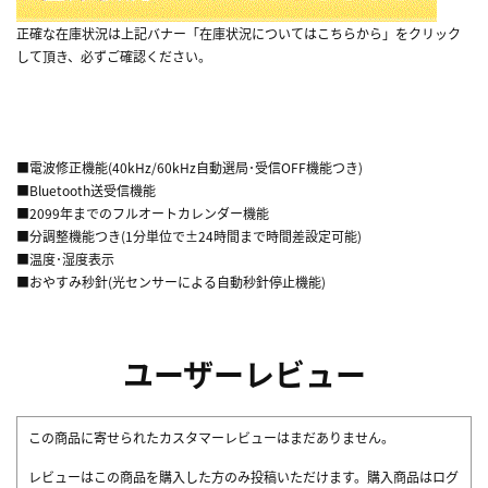
正確な在庫状況は上記バナー「在庫状況についてはこちらから」をクリック
して頂き、必ずご確認ください。
■電波修正機能(40kHz/60kHz自動選局･受信OFF機能つき)
■Bluetooth送受信機能
■2099年までのフルオートカレンダー機能
■分調整機能つき(1分単位で±24時間まで時間差設定可能)
■温度･湿度表示
■おやすみ秒針(光センサーによる自動秒針停止機能)
ユーザーレビュー
この商品に寄せられたカスタマーレビューはまだありません。
レビューはこの商品を購入した方のみ投稿いただけます。購入商品はログ