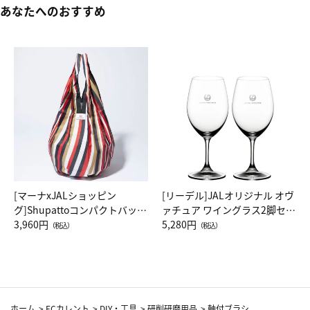
あなたへのおすすめ
[マーナxJALショッピン
[リーデル]JALオリジナル オヴ
グ]Shupattoコンパクトバッグ
ァチュア ワイングラス2脚セッ
Drop JAL客室乗務員（LC）ス
3,960円
ト（レッドワイン）
5,280円
（税込）
（税込）
カーフ柄
ホーム
>
ECカレント
>
DIY・工具
>
研削研磨用品
>
軸付ブラシ