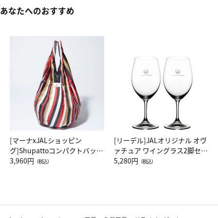
あなたへのおすすめ
[マーナxJALショッピン
[リーデル]JALオリジナル オヴ
グ]Shupattoコンパクトバッグ
ァチュア ワイングラス2脚セッ
Drop JAL客室乗務員（LC）ス
3,960円
ト（レッドワイン）
5,280円
（税込）
（税込）
カーフ柄