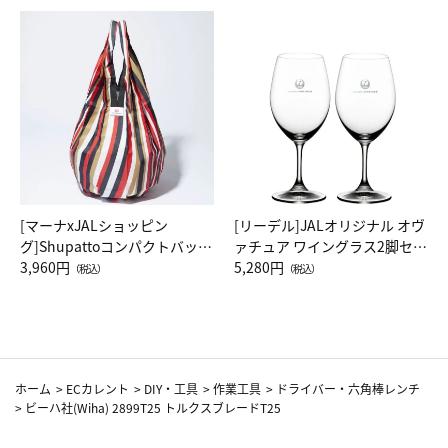
[マーナxJALショッピン
[リーデル]JALオリジナル オヴ
グ]Shupattoコンパクトバッグ
ァチュア ワイングラス2脚セッ
Drop JAL客室乗務員（LC）ス
3,960円
ト（レッドワイン）
5,280円
（税込）
（税込）
カーフ柄
ホーム
>
ECカレント
>
DIY・工具
>
作業工具
>
ドライバー・六角棒レンチ
>
ビーハ社(Wiha) 2899T25 トルクスブレードT25