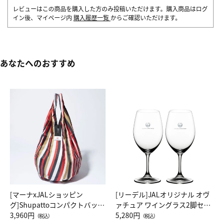
レビューはこの商品を購入した方のみ投稿いただけます。購入商品はログ
イン後、マイページ内
購入履歴一覧
からご確認いただけます。
あなたへのおすすめ
[マーナxJALショッピン
[リーデル]JALオリジナル オヴ
グ]Shupattoコンパクトバッグ
ァチュア ワイングラス2脚セッ
Drop JAL客室乗務員（LC）ス
3,960円
ト（レッドワイン）
5,280円
（税込）
（税込）