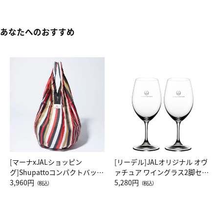
あなたへのおすすめ
[マーナxJALショッピン
[リーデル]JALオリジナル オヴ
グ]Shupattoコンパクトバッグ
ァチュア ワイングラス2脚セッ
Drop JAL客室乗務員（LC）ス
3,960円
ト（レッドワイン）
5,280円
（税込）
（税込）
カーフ柄