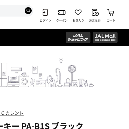
ログイン
クーポン
お気入り
注文履歴
カート
ＥＣカレント
キー PA-B1S ブラック