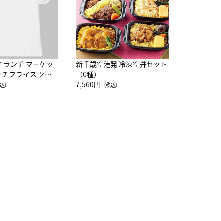
ド ランチ マーケッ
新千歳空港発 冷凍空弁セット
ッチフライス クル
（6種）
注半袖Ｔシャツ
7,560円
込）
（税込）