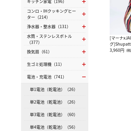
キッチン家電（196）
コンロ・IHクッキングヒー
ター（214）
浄水器・整水器（131）
水筒・ステンレスボトル
[マーナxJ
（377）
グ]Shup
グ Drop 
3,960円
（税
換気扇（61）
（LC）ス
生ゴミ処理機（11）
電池・充電池（741）
単1電池（乾電池）（26）
単2電池（乾電池）（26）
単3電池（乾電池）（60）
単4電池（乾電池）（56）