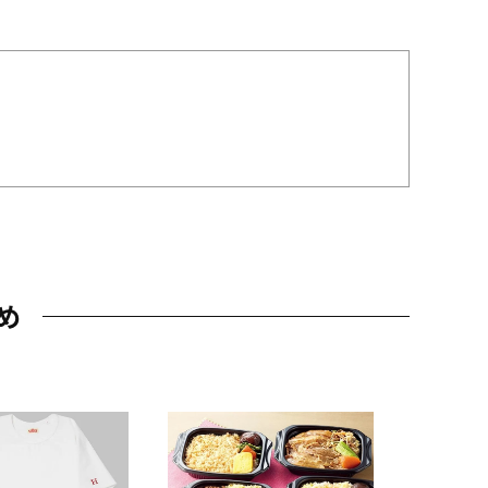
め
JAL特製
レー 200
10,800円
（