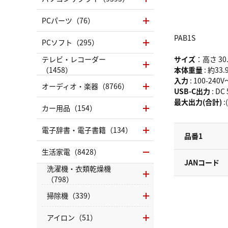
PCパーツ（76）
PAB1S
PCソフト（295）
テレビ・レコーダー
サイズ
：高さ 30
（1458）
本体重量
: 約33.
入力
: 100-240V
オーディオ・楽器（8766）
USB-C出力
: DC
最大出力(合計)
:
カー用品（154）
電子辞書・電子書籍（134）
品番1
生活家電（8428）
JANコード
洗濯機・衣類乾燥機
（798）
掃除機（339）
アイロン（51）