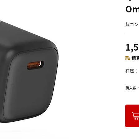
Om
超コン
1,
積算
在庫
購入数