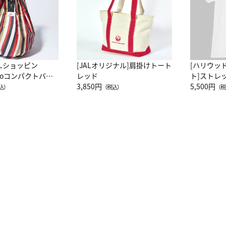
ALショッピン
[JALオリジナル]肩掛けトート
[ハリウッ
attoコンパクトバッ
レッド
ト]ストレ
JAL客室乗務員
3,850円
ーネック別
5,500円
込）
（税込）
（税
カーフ柄