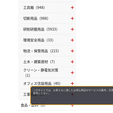
工具箱（948）
切断用品（988）
研削研磨用品（5933）
環境安全用品（33）
物流・保管用品（215）
土木・建築資材（7）
クリーン・静電気対策
（1）
オフィス住設用品（40）
このサイトでは、お客さまに適したお得な商品やサービスの案内、広告
工事用品（5）
参照ください。
食品・飲料（8）