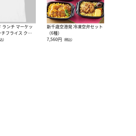
ド ランチ マーケッ
新千歳空港発 冷凍空弁セット
ッチフライス クル
（6種）
注半袖Ｔシャツ
7,560円
込）
（税込）