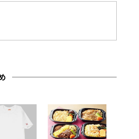
め
JAL特製
レー 200
10,800円
（