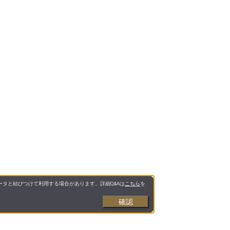
タと結びつけて利用する場合があります。詳細Q&Aは
こちら
を
確認