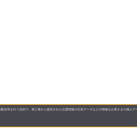
配信等を行う目的で、第三者から提供された位置情報や広告データなどの情報をお客さまの個人デー