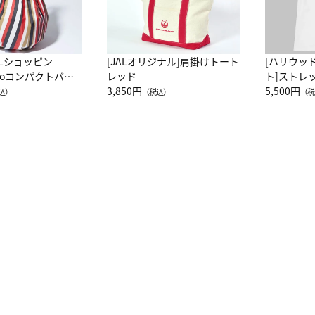
ALショッピン
[JALオリジナル]肩掛けトート
[ハリウッ
attoコンパクトバッ
レッド
ト]ストレ
JAL客室乗務員
3,850円
ーネック別
5,500円
込）
（税込）
（税
カーフ柄