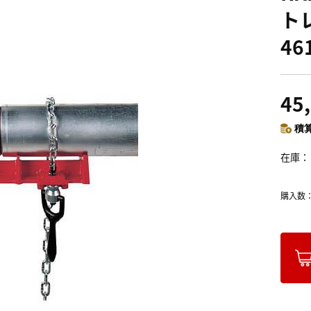
ト
46
45
積算
在庫
購入数