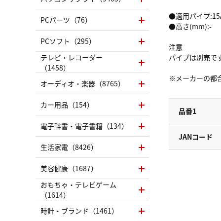
●適用パイプ:15
PCパーツ（76）
●高さ(mm):-
PCソフト（295）
注意
テレビ・レコーダー
パイプは別売で
（1458）
※メーカーの都
オーディオ・楽器（8765）
カー用品（154）
品番1
電子辞書・電子書籍（134）
JANコード
生活家電（8426）
美容健康（1687）
おもちゃ・テレビゲーム
（1614）
時計・ブランド（1461）