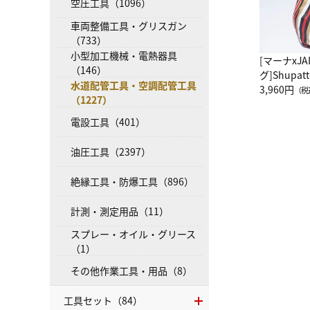
空圧工具（1096）
車両整備工具・グリスガン
（733）
小型加工機械・電熱器具
[マーナxJ
（146）
グ]Shup
水道配管工具・空調配管工具
グ Drop 
3,960円
（税
（1227）
（LC）ス
電設工具（401）
油圧工具（2397）
絶縁工具・防爆工具（896）
計測・測定用品（11）
スプレー・オイル・グリース
（1）
その他作業工具・用品（8）
工具セット（84）