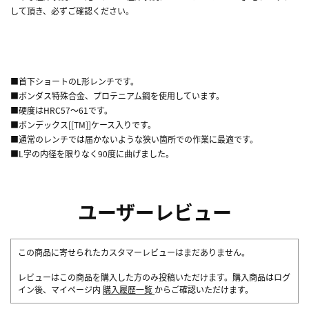
して頂き、必ずご確認ください。
■首下ショートのL形レンチです。
■ボンダス特殊合金、プロテニアム鋼を使用しています。
■硬度はHRC57～61です。
■ボンデックス[[TM]]ケース入りです。
■通常のレンチでは届かないような狭い箇所での作業に最適です。
■L字の内径を限りなく90度に曲げました。
ユーザーレビュー
この商品に寄せられたカスタマーレビューはまだありません。
レビューはこの商品を購入した方のみ投稿いただけます。購入商品はログ
イン後、マイページ内
購入履歴一覧
からご確認いただけます。