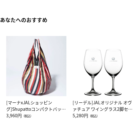
あなたへのおすすめ
[マーナxJALショッピン
[リーデル]JALオリジナル オヴ
グ]Shupattoコンパクトバッグ
ァチュア ワイングラス2脚セッ
Drop JAL客室乗務員（LC）ス
3,960円
ト（レッドワイン）
5,280円
（税込）
（税込）
カーフ柄