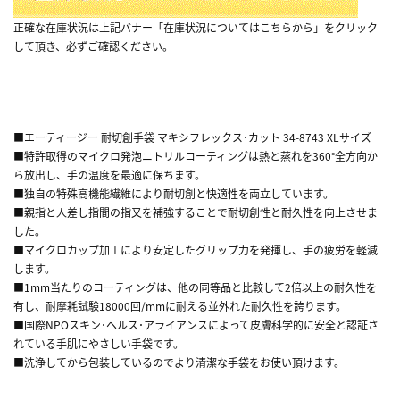
正確な在庫状況は上記バナー「在庫状況についてはこちらから」をクリック
して頂き、必ずご確認ください。
■エーティージー 耐切創手袋 マキシフレックス･カット 34-8743 XLサイズ
■特許取得のマイクロ発泡ニトリルコーティングは熱と蒸れを360°全方向か
ら放出し、手の温度を最適に保ちます。
■独自の特殊高機能繊維により耐切創と快適性を両立しています。
■親指と人差し指間の指又を補強することで耐切創性と耐久性を向上させま
した。
■マイクロカップ加工により安定したグリップ力を発揮し、手の疲労を軽減
します。
■1mm当たりのコーティングは、他の同等品と比較して2倍以上の耐久性を
有し、耐摩耗試験18000回/mmに耐える並外れた耐久性を誇ります。
■国際NPOスキン･ヘルス･アライアンスによって皮膚科学的に安全と認証さ
れている手肌にやさしい手袋です。
■洗浄してから包装しているのでより清潔な手袋をお使い頂けます。