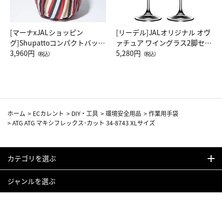
[マーナxJALショッピン
[リーデル]JALオリジナル オヴ
グ]Shupattoコンパクトバッグ
ァチュア ワイングラス2脚セッ
Drop JAL客室乗務員（LC）ス
3,960円
ト（レッドワイン）
5,280円
（税込）
（税込）
カーフ柄
ホーム
>
ECカレント
>
DIY・工具
>
環境安全用品
>
作業用手袋
>
ATG ATG マキシフレックス･カット 34-8743 XLサイズ
カテゴリを選ぶ
ジャンルを選ぶ