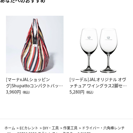
あなたへのおすすめ
[マーナxJALショッピン
[リーデル]JALオリジナル オヴ
グ]Shupattoコンパクトバッグ
ァチュア ワイングラス2脚セッ
Drop JAL客室乗務員（LC）ス
3,960円
ト（レッドワイン）
5,280円
（税込）
（税込）
カーフ柄
ホーム
>
ECカレント
>
DIY・工具
>
作業工具
>
ドライバー・六角棒レンチ