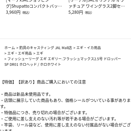
グ]Shupattoコンパクトバッグ
ァチュア ワイングラス2脚セッ
Drop JAL客室乗務員（LC）ス
3,960円
ト（レッドワイン）
5,280円
（税込）
（税込）
カーフ柄
ホーム
>
釣具のキャスティング JAL Mall店
>
エギ・イカ用品
>
エギ・エギ用品
>
エギ
>
フィッシューリーグ エギ エギリー.フラッシュマックス2.5号 ドロッパー
SP DR01 ホロヘッド / ホロホワイト
【特価】【訳あり】商品ご購入においての注意
・商品は新品未使用品です。
・店頭に展示していた商品もあり、価格シールがついている事がありま
す。
・特価品につき、売り切れの場合がございます。
・ご使用に差し支えのない汚れ等が若干ある場合がございます。
・竿袋、リール袋など、使用に差し支えのない付属品がない場合がござ
います。