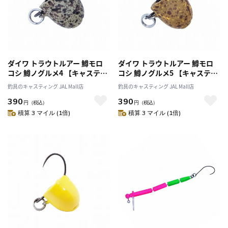
ダイワ トラウトルアー 鱒モロ
ダイワ トラウトルアー 鱒モロ
コシ 鱒ノグルメ4 【キャスティ
コシ 鱒ノグルメ5 【キャスティ
ングオリジナルカラー】
ングオリジナルカラー】
釣具のキャスティング JAL Mall店
釣具のキャスティング JAL Mall店
390
390
円
（税込）
円
（税込）
積算 3 マイル (1倍)
積算 3 マイル (1倍)