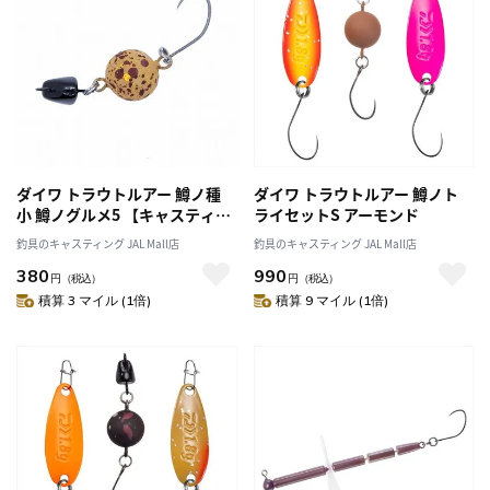
ダイワ トラウトルアー 鱒ノ種
ダイワ トラウトルアー 鱒ノト
小 鱒ノグルメ5 【キャスティン
ライセットS アーモンド
グオリジナルカラー】
釣具のキャスティング JAL Mall店
釣具のキャスティング JAL Mall店
380
990
円
（税込）
円
（税込）
積算 3 マイル (1倍)
積算 9 マイル (1倍)