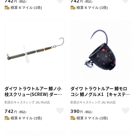
742
742
円
（税込）
円
（税込）
積算 6 マイル (1倍)
積算 6 マイル (1倍)
ダイワ トラウトルアー 鱒ノ小
ダイワ トラウトルアー 鱒モロ
枝スクリュー(SCREW) ダーク
コシ 鱒ノグルメ1 【キャスティ
オリーブブラウン
ングオリジナルカラー】
釣具のキャスティング JAL Mall店
釣具のキャスティング JAL Mall店
742
390
円
（税込）
円
（税込）
積算 6 マイル (1倍)
積算 3 マイル (1倍)