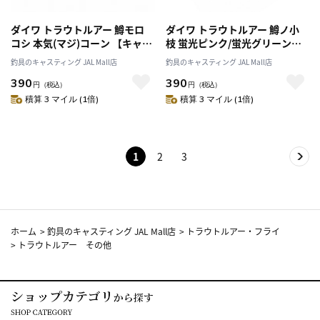
ダイワ トラウトルアー 鱒モロ
ダイワ トラウトルアー 鱒ノ小
コシ 本気(マジ)コーン 【キャス
枝 蛍光ピンク/蛍光グリーン
ティングオリジナルカラー】
【キャスティングオリジナルカ
釣具のキャスティング JAL Mall店
釣具のキャスティング JAL Mall店
ラー】
390
390
円
（税込）
円
（税込）
積算 3 マイル (1倍)
積算 3 マイル (1倍)
1
2
3
ホーム
>
釣具のキャスティング JAL Mall店
>
トラウトルアー・フライ
>
トラウトルアー その他