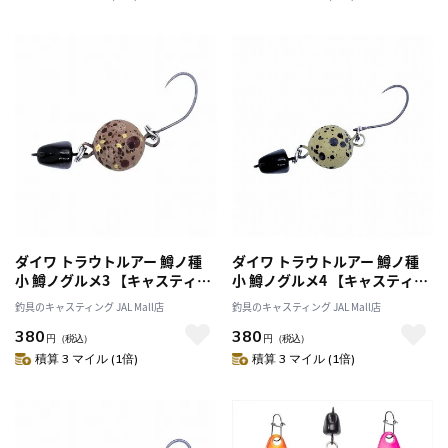
ダイワ トラウトルアー 鱒ノ種
ダイワ トラウトルアー 鱒ノ種
小 鱒ノグルメ3 【キャスティン
小 鱒ノグルメ4 【キャスティン
グオリジナルカラー】
グオリジナルカラー】
釣具のキャスティング JAL Mall店
釣具のキャスティング JAL Mall店
380
380
円
（税込）
円
（税込）
積算 3 マイル (1倍)
積算 3 マイル (1倍)