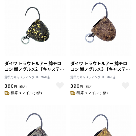
ダイワ トラウトルアー 鱒モロ
ダイワ トラウトルアー 鱒モロ
コシ 鱒ノグルメ2 【キャスティ
コシ 鱒ノグルメ3 【キャスティ
ングオリジナルカラー】
ングオリジナルカラー】
釣具のキャスティング JAL Mall店
釣具のキャスティング JAL Mall店
390
390
円
（税込）
円
（税込）
積算 3 マイル (1倍)
積算 3 マイル (1倍)