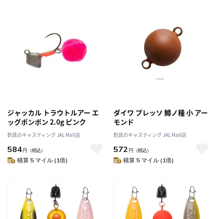
ジャッカル トラウトルアー エ
ダイワ プレッソ 鱒ノ種 小 アー
ッグポンポン 2.0g ピンク
モンド
釣具のキャスティング JAL Mall店
釣具のキャスティング JAL Mall店
584
572
円
（税込）
円
（税込）
積算 5 マイル (1倍)
積算 5 マイル (1倍)