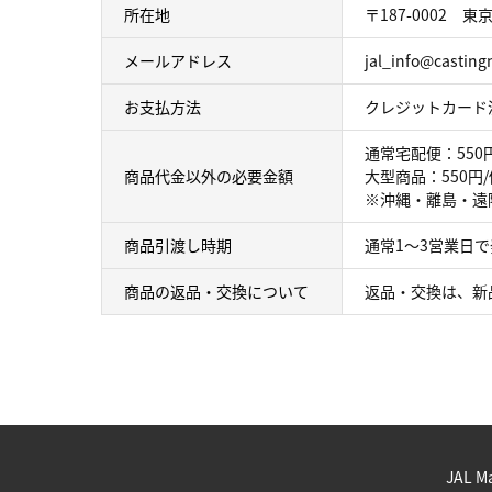
所在地
〒187-0002
メールアドレス
jal_info@castingn
お支払方法
クレジットカード決
通常宅配便：550
商品代金以外の必要金額
大型商品：550
※沖縄・離島・遠隔
商品引渡し時期
通常1～3営業日
商品の返品・交換について
返品・交換は、新
JAL M