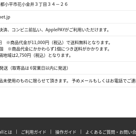
 東京都小平市花小金井３丁目３４－２６
et.jp
済、コンビニ前払い、ApplePAYがご利用いただけます。
円 ※商品代金が11,000円（税込）で送料無料となります。
円/個 ※商品代金にかかわらず1個につき送料がかかります。
地域は2,750円（税込）となります。
で発送（取寄品は 6営業日以内に発送）
品未使用のものに限らせて頂きます。 予めメールもしくはお電話でご
allとは
ご利用ガイド
操作ガイド
よくあるご質問・お問い