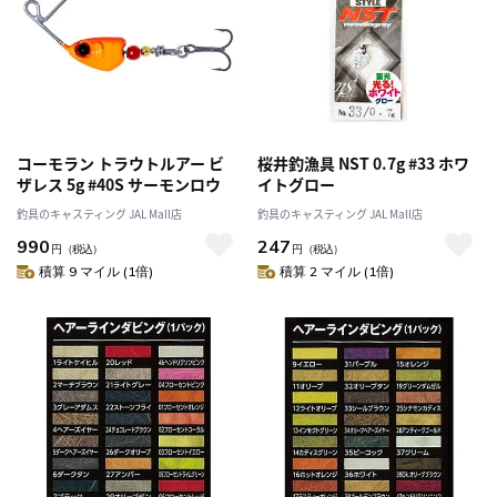
コーモラン トラウトルアー ビ
桜井釣漁具 NST 0.7g #33 ホワ
ザレス 5g #40S サーモンロウ
イトグロー
釣具のキャスティング JAL Mall店
釣具のキャスティング JAL Mall店
990
247
円
（税込）
円
（税込）
積算 9 マイル (1倍)
積算 2 マイル (1倍)