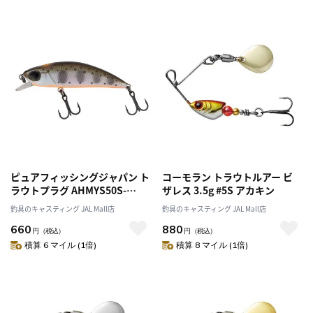
ピュアフィッシングジャパン ト
コーモラン トラウトルアー ビ
ラウトプラグ AHMYS50S-
ザレス 3.5g #5S アカキン
PRYM マイセン50S-舞閃- パー
釣具のキャスティング JAL Mall店
釣具のキャスティング JAL Mall店
ルヤマメ
660
880
円
（税込）
円
（税込）
積算 6 マイル (1倍)
積算 8 マイル (1倍)