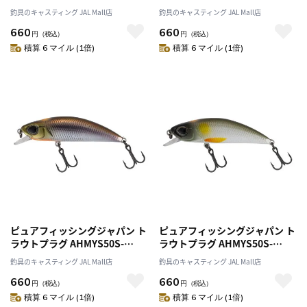
GDYM マイセン50S-舞閃- ゴー
IWANA マイセン50S-舞閃- イワ
釣具のキャスティング JAL Mall店
釣具のキャスティング JAL Mall店
ルドヤマメ
ナ
660
660
円
（税込）
円
（税込）
積算 6 マイル (1倍)
積算 6 マイル (1倍)
ピュアフィッシングジャパン ト
ピュアフィッシングジャパン ト
ラウトプラグ AHMYS50S-
ラウトプラグ AHMYS50S-
KWMT マイセン50S-舞閃- カワ
PRAYU マイセン50S-舞閃- パー
釣具のキャスティング JAL Mall店
釣具のキャスティング JAL Mall店
ムツ
ルアユ
660
660
円
（税込）
円
（税込）
積算 6 マイル (1倍)
積算 6 マイル (1倍)