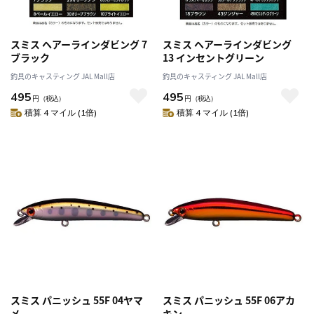
スミス ヘアーラインダビング 7
スミス ヘアーラインダビング
ブラック
13 インセントグリーン
釣具のキャスティング JAL Mall店
釣具のキャスティング JAL Mall店
495
495
円
（税込）
円
（税込）
積算 4 マイル (1倍)
積算 4 マイル (1倍)
スミス パニッシュ 55F 04ヤマ
スミス パニッシュ 55F 06アカ
メ
キン