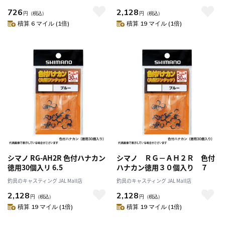
726
2,128
円
（税込）
円
（税込）
積算 6 マイル (1倍)
積算 19 マイル (1倍)
シマノ RG-AH2R 色付ハナカン
シマノ ＲＧ－ＡＨ２Ｒ 色付
徳用30個入リ 6.5
ハナカン徳用３０個入り ７
釣具のキャスティング JAL Mall店
釣具のキャスティング JAL Mall店
2,128
2,128
円
（税込）
円
（税込）
積算 19 マイル (1倍)
積算 19 マイル (1倍)