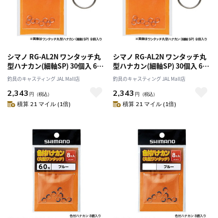
シマノ RG-AL2N ワンタッチ丸
シマノ RG-AL2N ワンタッチ丸
型ハナカン(細軸SP) 30個入 6.0
型ハナカン(細軸SP) 30個入 6.5
号
号
釣具のキャスティング JAL Mall店
釣具のキャスティング JAL Mall店
2,343
2,343
円
（税込）
円
（税込）
積算 21 マイル (1倍)
積算 21 マイル (1倍)