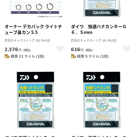
オーナー デカパック ライトチ
ダイワ 快適ハナカンＲーＧ
ューブ鼻カン 5.5
６．５ｍｍ
釣具のキャスティング JAL Mall店
釣具のキャスティング JAL Mall店
2,376
616
円
（税込）
円
（税込）
積算 21 マイル (1倍)
積算 5 マイル (1倍)