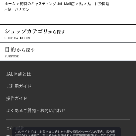
ホーム
>
釣具のキャスティング JAL Mall店
>
鮎
>
鮎 仕掛関連
>
鮎 ハナカン
JAL Mallとは
ご利用ガイド
操作ガイド
よくあるご質問・お問い合わせ
ご利用規約
このサイトでは、お客さまに適したお得な商品やサービスの案内、広告配
信等を行う目的で、第三者から提供された位置情報や広告データなどの情