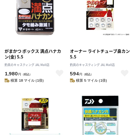
がまかつ ボックス 満点ハナカ
オーナー ライトチューブ鼻カン
ン(金) 5.5
5.5
釣具のキャスティング JAL Mall店
釣具のキャスティング JAL Mall店
1,980
594
円
（税込）
円
（税込）
積算 18 マイル (1倍)
積算 5 マイル (1倍)