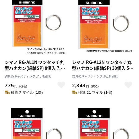
シマノ RG-AL1N ワンタッチ丸
シマノ RG-AL2N ワンタッチ丸
型ハナカン(細軸SP) 8個入 7.0
型ハナカン(細軸SP) 30個入 5.5
号
号
釣具のキャスティング JAL Mall店
釣具のキャスティング JAL Mall店
775
2,343
円
（税込）
円
（税込）
積算 7 マイル (1倍)
積算 21 マイル (1倍)