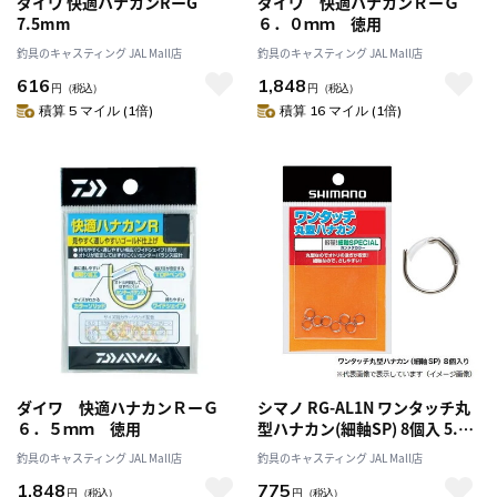
ダイワ 快適ハナカンRーG
ダイワ 快適ハナカンＲーＧ
7.5mm
６．０ｍｍ 徳用
釣具のキャスティング JAL Mall店
釣具のキャスティング JAL Mall店
616
1,848
円
（税込）
円
（税込）
積算 5 マイル (1倍)
積算 16 マイル (1倍)
ダイワ 快適ハナカンＲーＧ
シマノ RG-AL1N ワンタッチ丸
６．５ｍｍ 徳用
型ハナカン(細軸SP) 8個入 5.5
号
釣具のキャスティング JAL Mall店
釣具のキャスティング JAL Mall店
1,848
775
円
（税込）
円
（税込）