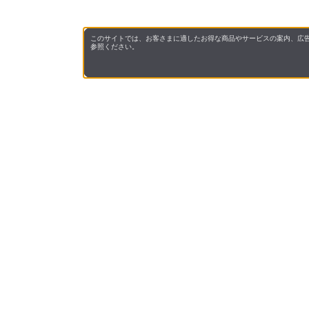
このサイトでは、お客さまに適したお得な商品やサービスの案内、広告
参照ください。
会社概
領収書
キャン
お問い