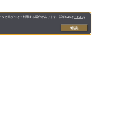
タと結びつけて利用する場合があります。詳細Q&Aは
こちら
を
確認
お支払いについて
送料について
営業日について