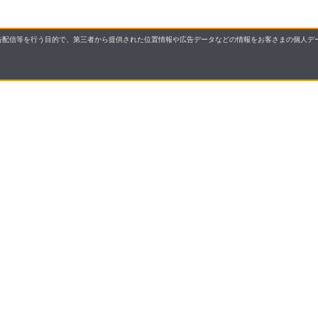
配信等を行う目的で、第三者から提供された位置情報や広告データなどの情報をお客さまの個人デー
要
プライバシーポリシー
について
配送について
セル・返品・交換について
保証・修理について
合わせ先
特商法に基づく表示