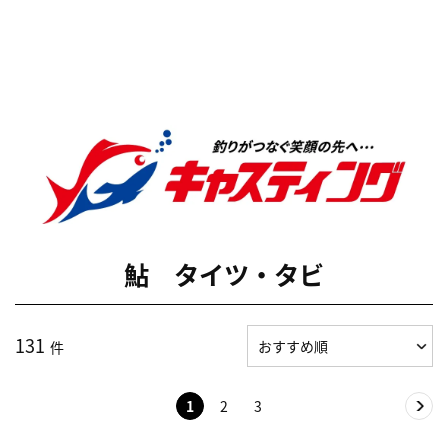
鮎 タイツ・タビ
131
件
1
2
3