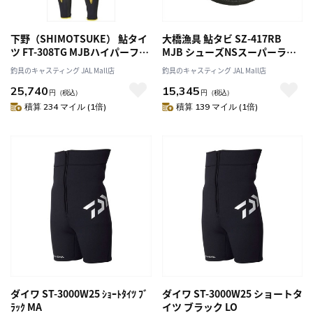
下野（SHIMOTSUKE） 鮎タイ
大橋漁具 鮎タビ SZ-417RB
ツ FT-308TG MJBハイパーフィ
MJB シューズNSスーパーライ
ットタイツTG LA
トRB 中割 3L
釣具のキャスティング JAL Mall店
釣具のキャスティング JAL Mall店
25,740
15,345
円
（税込）
円
（税込）
積算 234 マイル (1倍)
積算 139 マイル (1倍)
ダイワ ST-3000W25 ｼｮｰﾄﾀｲﾂ ﾌﾞ
ダイワ ST-3000W25 ショートタ
ﾗｯｸ MA
イツ ブラック LO