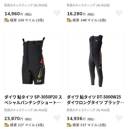
釣具のキャスティング JAL Mall店
釣具のキャスティング JAL Mall店
14,960
16,280
円
（税込）
円
（税込）
積算 136 マイル (1倍)
積算 148 マイル (1倍)
ダイワ 鮎タイツ SP-3050P20 ス
ダイワ 鮎タイツ DT-5000W25
ペシャルパンチングショートタ
ダイワロングタイツ ブラック
イツ アクティブブラック MO
MA
釣具のキャスティング JAL Mall店
釣具のキャスティング JAL Mall店
23,870
34,936
円
（税込）
円
（税込）
積算 217 マイル (1倍)
積算 317 マイル (1倍)