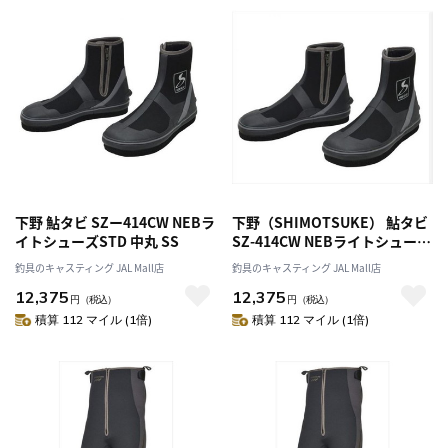
下野 鮎タビ SZー414CW NEBラ
下野（SHIMOTSUKE） 鮎タビ
イトシューズSTD 中丸 SS
SZ-414CW NEBライトシューズ
STD 中丸 3L
釣具のキャスティング JAL Mall店
釣具のキャスティング JAL Mall店
12,375
12,375
円
（税込）
円
（税込）
積算 112 マイル (1倍)
積算 112 マイル (1倍)