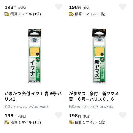
198
198
円
（税込）
円
（税込）
積算 1 マイル (1倍)
積算 1 マイル (1倍)
がまかつ 糸付 イワナ 青 9号-ハ
がまかつ 糸付 新ヤマメ
リス1
青 ６号－ハリス０．６
釣具のキャスティング JAL Mall店
釣具のキャスティング JAL Mall店
198
198
円
（税込）
円
（税込）
積算 1 マイル (1倍)
積算 1 マイル (1倍)