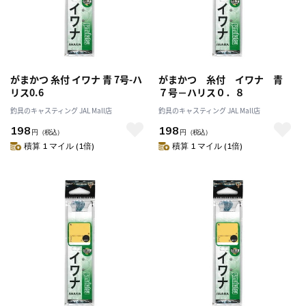
がまかつ 糸付 イワナ 青 7号-ハ
がまかつ 糸付 イワナ 青
リス0.6
７号－ハリス０．８
釣具のキャスティング JAL Mall店
釣具のキャスティング JAL Mall店
198
198
円
（税込）
円
（税込）
積算 1 マイル (1倍)
積算 1 マイル (1倍)