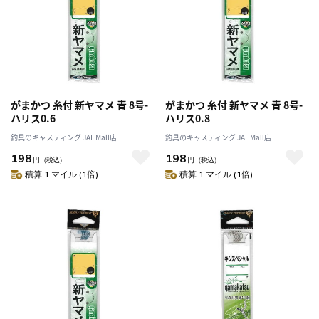
がまかつ 糸付 新ヤマメ 青 8号-
がまかつ 糸付 新ヤマメ 青 8号-
ハリス0.6
ハリス0.8
釣具のキャスティング JAL Mall店
釣具のキャスティング JAL Mall店
198
198
円
（税込）
円
（税込）
積算 1 マイル (1倍)
積算 1 マイル (1倍)