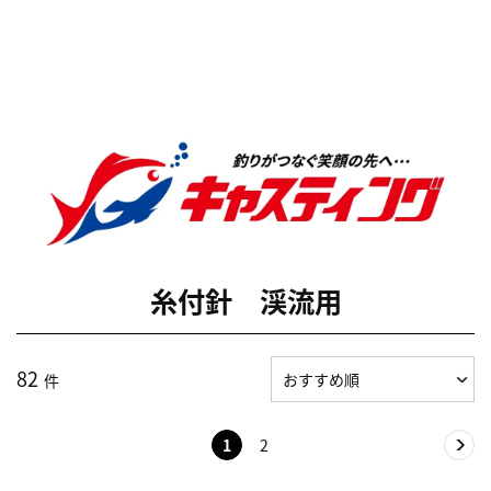
糸付針 渓流用
82
件
1
2