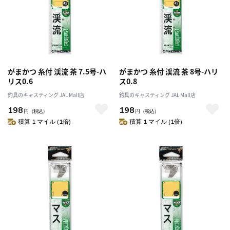
がまかつ 糸付 渓流 茶 7.5号-ハ
がまかつ 糸付 渓流 茶 8号-ハリ
リス0.6
ス0.8
釣具のキャスティング JAL Mall店
釣具のキャスティング JAL Mall店
198
198
円
（税込）
円
（税込）
積算 1 マイル (1倍)
積算 1 マイル (1倍)