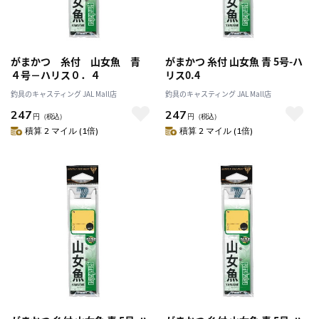
がまかつ 糸付 山女魚 青
がまかつ 糸付 山女魚 青 5号-ハ
４号－ハリス０．４
リス0.4
釣具のキャスティング JAL Mall店
釣具のキャスティング JAL Mall店
247
247
円
（税込）
円
（税込）
積算 2 マイル (1倍)
積算 2 マイル (1倍)