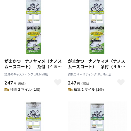
がまかつ ナノヤマメ（ナノス
がまかつ ナノヤマメ（ナノス
ムースコート） 糸付（４５ｃ
ムースコート） 糸付（４５ｃ
ｍ） 鈎６号－ハリス０．６号
ｍ） 鈎７号－ハリス０．６号
釣具のキャスティング JAL Mall店
釣具のキャスティング JAL Mall店
247
247
円
（税込）
円
（税込）
積算 2 マイル (1倍)
積算 2 マイル (1倍)