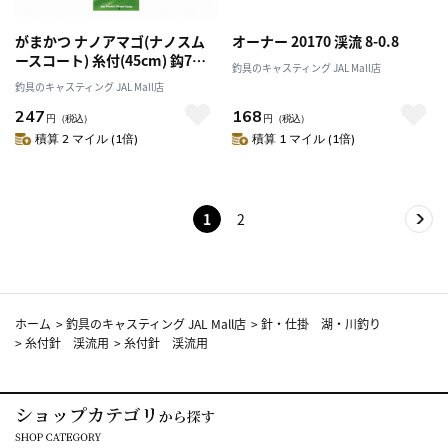
がまかつ ナノアマゴ(ナノスム
オーナー 20170 渓流 8-0.8
ースコート) 糸付(45cm) 鈎7号-
釣具のキャスティング JAL Mall店
ハリス0.6号
釣具のキャスティング JAL Mall店
247
168
円
（税込）
円
（税込）
積算 2 マイル (1倍)
積算 1 マイル (1倍)
1
2
ホーム
>
釣具のキャスティング JAL Mall店
>
針・仕掛 湖・川釣り
>
糸付針 渓流用
>
糸付針 渓流用