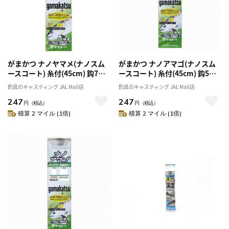
がまかつ ナノヤマメ(ナノスム
がまかつ ナノアマゴ(ナノスム
ースコート) 糸付(45cm) 鈎7号-
ースコート) 糸付(45cm) 鈎5号-
ハリス0.8号
ハリス0.4号
釣具のキャスティング JAL Mall店
釣具のキャスティング JAL Mall店
247
247
円
（税込）
円
（税込）
積算 2 マイル (1倍)
積算 2 マイル (1倍)