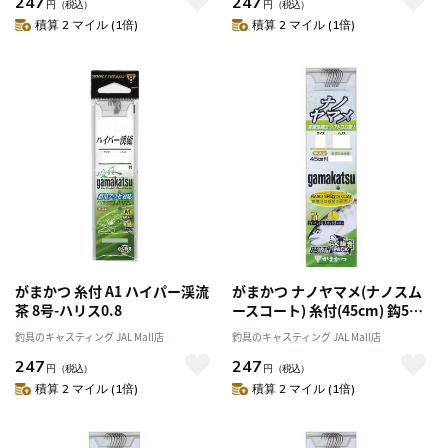
247
247
円
（税込）
円
（税込）
積算 2 マイル (1倍)
積算 2 マイル (1倍)
がまかつ 糸付 A1 ハイパー渓流
がまかつ ナノヤマメ(ナノスム
茶 8号-ハリス0.8
ースコート) 糸付(45cm) 鈎5号-
ハリス0.4号
釣具のキャスティング JAL Mall店
釣具のキャスティング JAL Mall店
247
247
円
（税込）
円
（税込）
積算 2 マイル (1倍)
積算 2 マイル (1倍)