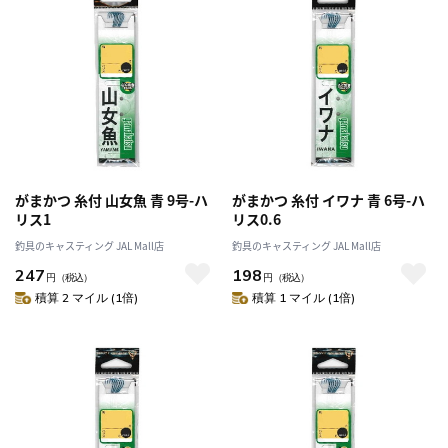
がまかつ 糸付 山女魚 青 9号-ハ
がまかつ 糸付 イワナ 青 6号-ハ
リス1
リス0.6
釣具のキャスティング JAL Mall店
釣具のキャスティング JAL Mall店
247
198
円
（税込）
円
（税込）
積算 2 マイル (1倍)
積算 1 マイル (1倍)