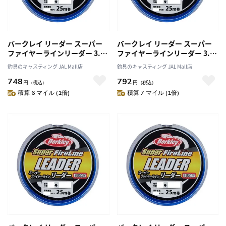
バークレイ リーダー スーパー
バークレイ リーダー スーパー
ファイヤーラインリーダー 3.0
ファイヤーラインリーダー 3.5
号/12LB 25M CLR クリア
号/14LB 25M CLR クリア
釣具のキャスティング JAL Mall店
釣具のキャスティング JAL Mall店
748
792
円
（税込）
円
（税込）
積算 6 マイル (1倍)
積算 7 マイル (1倍)