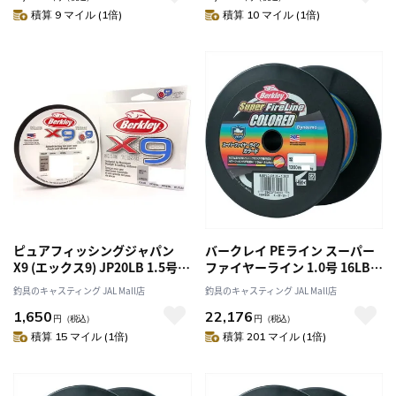
積算 9 マイル (1倍)
積算 10 マイル (1倍)
ピュアフィッシングジャパン
バークレイ PEライン スーパー
X9 (エックス9) JP20LB 1.5号
ファイヤーライン 1.0号 16LB
150m クリスタル 9本編 PEライ
1200M カラード
釣具のキャスティング JAL Mall店
釣具のキャスティング JAL Mall店
ン
1,650
22,176
円
（税込）
円
（税込）
積算 15 マイル (1倍)
積算 201 マイル (1倍)