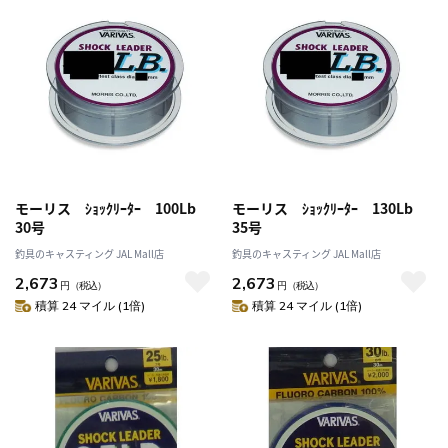
モーリス ｼｮｯｸﾘｰﾀｰ 100Lb
モーリス ｼｮｯｸﾘｰﾀｰ 130Lb
30号
35号
釣具のキャスティング JAL Mall店
釣具のキャスティング JAL Mall店
2,673
2,673
円
（税込）
円
（税込）
積算 24 マイル (1倍)
積算 24 マイル (1倍)