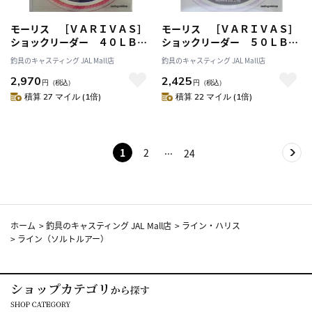
モーリス ［ＶＡＲＩＶＡＳ］
モーリス ［ＶＡＲＩＶＡＳ］
ショックリーダー ４０ＬＢ
ショックリーダー ５０ＬＢ
（１２号）［フロロカーボ
（１４号）［フロロカーボ
釣具のキャスティング JAL Mall店
釣具のキャスティング JAL Mall店
ン］ ４０ＬＢ（１２号）
ン］ ５０ＬＢ（１４号）
2,970
2,425
円
（税込）
円
（税込）
積算 27 マイル (1倍)
積算 22 マイル (1倍)
1
2
24
ホーム
>
釣具のキャスティング JAL Mall店
>
ライン・ハリス
>
ライン（ソルトルアー）