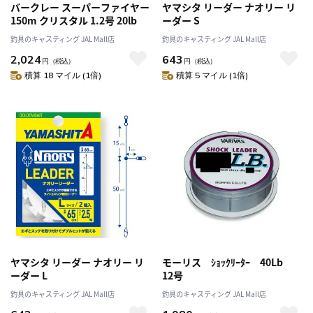
バークレー スーパーファイヤー
ヤマシタ リーダー ナオリー リ
150m クリスタル 1.2号 20lb
ーダー S
釣具のキャスティング JAL Mall店
釣具のキャスティング JAL Mall店
2,024
643
円
（税込）
円
（税込）
積算 18 マイル (1倍)
積算 5 マイル (1倍)
ヤマシタ リーダー ナオリー リ
モーリス ｼｮｯｸﾘｰﾀｰ 40Lb
ーダー L
12号
釣具のキャスティング JAL Mall店
釣具のキャスティング JAL Mall店