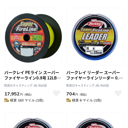
バークレイ PEライン スーパー
バークレイ リーダー スーパー
ファイヤーライン0.8号 12LB
ファイヤーラインリーダー 0.8
1200M グリーン
号/3LB 25M CLR クリア
釣具のキャスティング JAL Mall店
釣具のキャスティング JAL Mall店
17,952
704
円
（税込）
円
（税込）
積算 163 マイル (1倍)
積算 6 マイル (1倍)