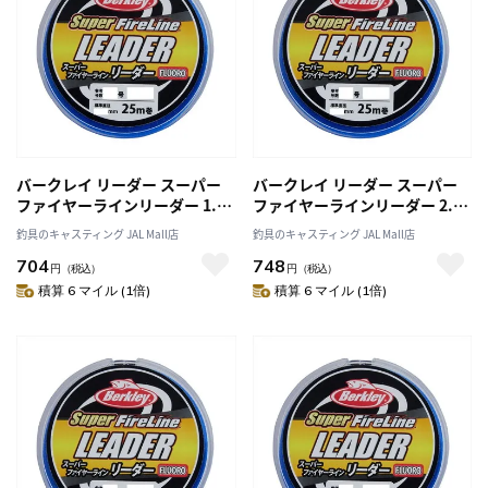
バークレイ リーダー スーパー
バークレイ リーダー スーパー
ファイヤーラインリーダー 1.5
ファイヤーラインリーダー 2.0
号/6LB 25M CLR クリア
号/8LB 25M CLR クリア
釣具のキャスティング JAL Mall店
釣具のキャスティング JAL Mall店
704
748
円
（税込）
円
（税込）
積算 6 マイル (1倍)
積算 6 マイル (1倍)