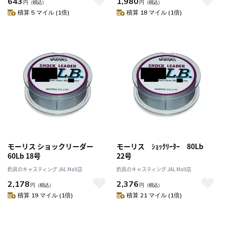
643
1,980
円
（税込）
円
（税込）
積算 5 マイル (1倍)
積算 18 マイル (1倍)
モーリス ショックリーダー
モーリス ｼｮｯｸﾘｰﾀｰ 80Lb
60Lb 18号
22号
釣具のキャスティング JAL Mall店
釣具のキャスティング JAL Mall店
2,178
2,376
円
（税込）
円
（税込）
積算 19 マイル (1倍)
積算 21 マイル (1倍)