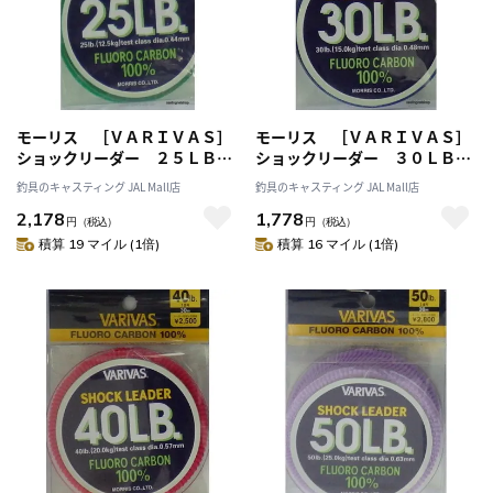
モーリス ［ＶＡＲＩＶＡＳ］
モーリス ［ＶＡＲＩＶＡＳ］
ショックリーダー ２５ＬＢ
ショックリーダー ３０ＬＢ
（７号）［フロロカーボン］
（８号）［フロロカーボン］
釣具のキャスティング JAL Mall店
釣具のキャスティング JAL Mall店
２５ＬＢ（７号）
３０ＬＢ（８号）
2,178
1,778
円
（税込）
円
（税込）
積算 19 マイル (1倍)
積算 16 マイル (1倍)