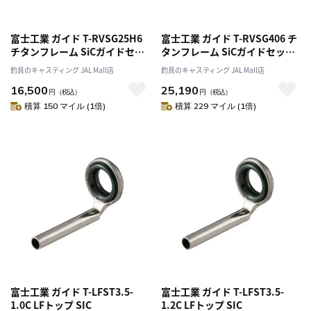
富士工業 ガイド T-RVSG25H6
富士工業 ガイド T-RVSG406 チ
チタンフレーム SiCガイドセッ
タンフレーム SiCガイドセット
ト トーナメント25セット
オフショアキャスティングセッ
釣具のキャスティング JAL Mall店
釣具のキャスティング JAL Mall店
ト(マグロ･GT･ヒラマサ)
16,500
25,190
円
（税込）
円
（税込）
積算 150 マイル (1倍)
積算 229 マイル (1倍)
富士工業 ガイド T-LFST3.5-
富士工業 ガイド T-LFST3.5-
1.0C LFトップ SIC
1.2C LFトップ SIC