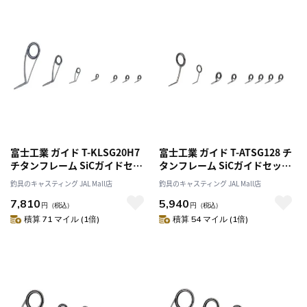
富士工業 ガイド T-KLSG20H7
富士工業 ガイド T-ATSG128 チ
チタンフレーム SiCガイドセッ
タンフレーム SiCガイドセット
ト スピニングバスセット
アジングセット
釣具のキャスティング JAL Mall店
釣具のキャスティング JAL Mall店
7,810
5,940
円
（税込）
円
（税込）
積算 71 マイル (1倍)
積算 54 マイル (1倍)