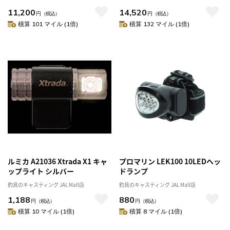
11,200
14,520
円
（税込）
円
（税込）
積算 101 マイル (1倍)
積算 132 マイル (1倍)
ルミカ A21036 Xtrada X1 キャ
プロマリン LEK100 10LEDヘッ
ップライト シルバー
ドランプ
釣具のキャスティング JAL Mall店
釣具のキャスティング JAL Mall店
1,188
880
円
（税込）
円
（税込）
積算 10 マイル (1倍)
積算 8 マイル (1倍)