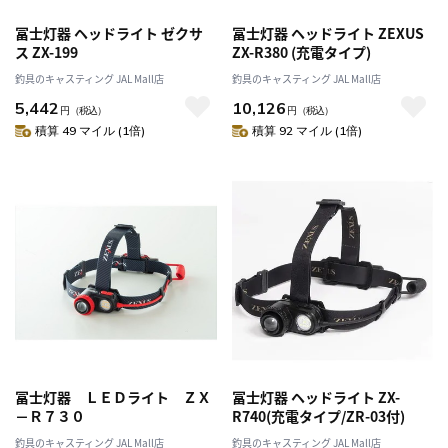
冨士灯器 ヘッドライト ゼクサ
冨士灯器 ヘッドライト ZEXUS
ス ZX-199
ZX-R380 (充電タイプ)
釣具のキャスティング JAL Mall店
釣具のキャスティング JAL Mall店
5,442
10,126
円
（税込）
円
（税込）
積算 49 マイル (1倍)
積算 92 マイル (1倍)
冨士灯器 ＬＥＤライト ＺＸ
冨士灯器 ヘッドライト ZX-
－Ｒ７３０
R740(充電タイプ/ZR-03付)
釣具のキャスティング JAL Mall店
釣具のキャスティング JAL Mall店