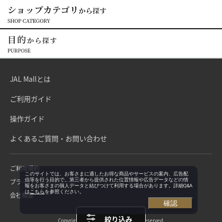
JAL Mallとは
ご利用ガイド
操作ガイド
よくあるご質問・お問い合わせ
ご利用規約
このサイトでは、お客さまに適したお得な商品やサービスの案内、広告配
信等を行う目的で、第三者から提供された位置情報や広告データなどの情
プライバシーポリシー
報をお客さまの個人データと結びつけて利用する場合があります。詳細Q&A
は
こちら
を参照ください。
会社概要
確認
絞り込み
Copyright©Japan Airlines. All rights reserved.