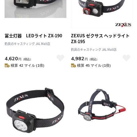
冨士灯器 LEDライト ZX-190
ZEXUS ゼクサス ヘッドライト
ZX-195
釣具のキャスティング JAL Mall店
釣具のキャスティング JAL Mall店
4,620
4,982
円
（税込）
円
（税込）
積算 42 マイル (1倍)
積算 45 マイル (1倍)