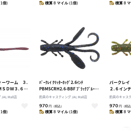
(1倍)
積算 8 マイル (1倍)
積算 8 マ
ィーワーム ３.
ﾊﾞｰｸﾚｲ ｸﾘｯﾀｰﾎｯｸﾞ2.6ｲﾝﾁ
バークレ
ＭＳＤＷ３.６－
PBMSCRH2.6-BBF ﾌﾞﾗｯｸﾌﾞﾙｰﾌﾚ
２.６イン
グレッド
ｯｸ
２．６－Ｃ
AL Mall店
釣具のキャスティング JAL Mall店
釣具のキャスティン
970
970
円
（税込）
円
（税込
(1倍)
積算 8 マイル (1倍)
積算 8 マ