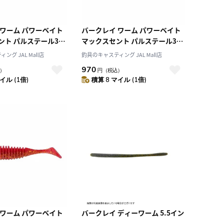
 ワーム パワーベイト
バークレイ ワーム パワーベイト
ント パルステール3イ
マックスセント パルステール3イ
ートリュースグリーン
ンチ エビミソ PBMSPT3-EBI
グ JAL Mall店
釣具のキャスティング JAL Mall店
ロセントオレンジ
970
）
円
（税込）
CGBFO
イル (1倍)
積算 8 マイル (1倍)
 ワーム パワーベイト
バークレイ ディーワーム 5.5イン