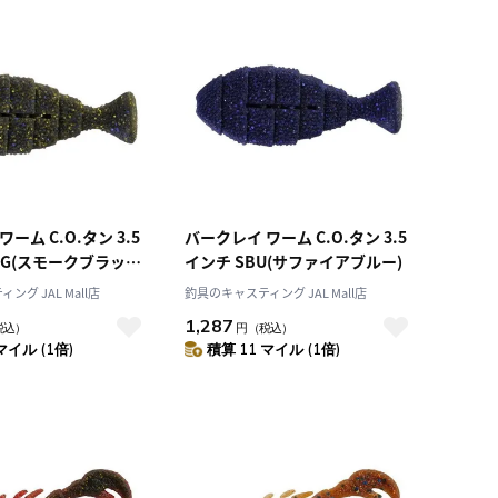
ーム C.O.タン 3.5
バークレイ ワーム C.O.タン 3.5
BG(スモークブラック
インチ SBU(サファイアブルー)
ルド)
グ JAL Mall店
釣具のキャスティング JAL Mall店
1,287
税込）
円
（税込）
マイル (1倍)
積算 11 マイル (1倍)