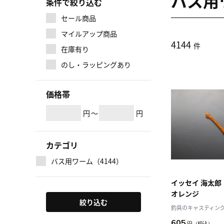
バス用
条件で絞り込む
セール商品
マイルアップ商品
4144
件
在庫有り
のし・ラッピングあり
価格帯
円
～
円
カテゴリ
バス用ワーム（4144）
イッセイ 海太
オレンジ
絞り込む
釣具のキャスティング J
605
円
（税込）