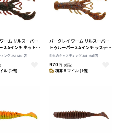
 ワーム リルスーパー
バークレイ ワーム リルスーパー
 2.5インチ ホットク
トゥルーパー 2.5インチ ラスティ
ークロー
グ JAL Mall店
釣具のキャスティング JAL Mall店
970
）
円
（税込）
イル (1倍)
積算 8 マイル (1倍)