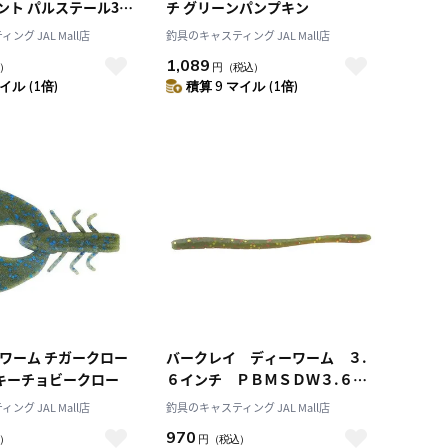
ント パルステール3イ
チ グリーンパンプキン
ドゴールドフレック
グ JAL Mall店
釣具のキャスティング JAL Mall店
RGF
1,089
）
円
（税込）
イル (1倍)
積算 9 マイル (1倍)
 ワーム チガークロー
バークレイ ディーワーム ３.
オキーチョビークロー
６インチ ＰＢＭＳＤＷ３.６－
Ｃ カモ
グ JAL Mall店
釣具のキャスティング JAL Mall店
970
）
円
（税込）