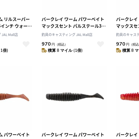
ム リルスーパー
バークレイ ワーム パワーベイト
バークレイ
5インチ ウォータ
マックスセント パルステール3イ
マックスセ
オレンジレッド
ンチ カモ PBMSPT3-C
ンチ チャ
AL Mall店
釣具のキャスティング JAL Mall店
釣具のキャスティン
ブラックフ
970
970
円
（税込）
円
（税込
PBMSPT3-
(1倍)
積算 8 マイル (1倍)
積算 8 マ
ム パワーベイト
バークレイ ワーム パワーベイト
バークレイ