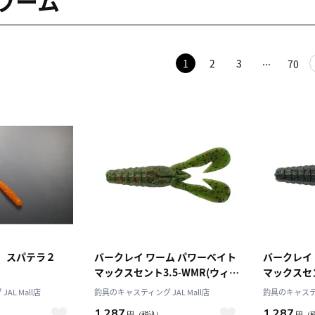
ワーム
1
2
3
70
郎 スパテラ２
バークレイ ワーム パワーベイト
バークレイ
マックスセント3.5-WMR(ウィー
マックスセン
ターメロンレッド) スタンクバグ
クブルーフ
AL Mall店
釣具のキャスティング JAL Mall店
釣具のキャスティン
3.5
3.5
1,287
1,287
円
（税込）
円
（