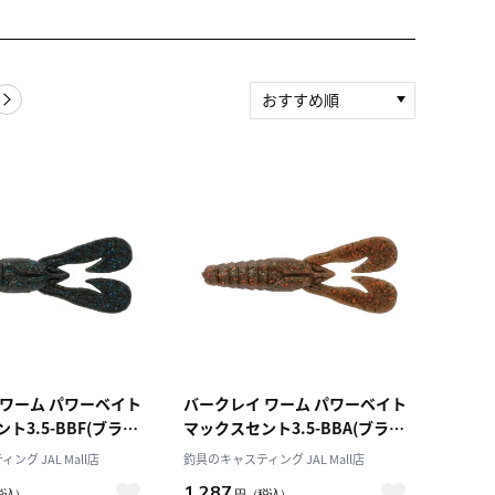
おすすめ順
新着順
積算マイル率（高い
順）
人気順
レビュー件数（多い
順）
レビュー評価（高い
順）
価格（安い順）
価格（高い順）
 ワーム パワーベイト
バークレイ ワーム パワーベイト
ト3.5-BBF(ブラッ
マックスセント3.5-BBA(ブラッ
レック) スタンクバグ
クブラウンアンバー) スタンクバ
グ JAL Mall店
釣具のキャスティング JAL Mall店
グ3.5
1,287
税込）
円
（税込）