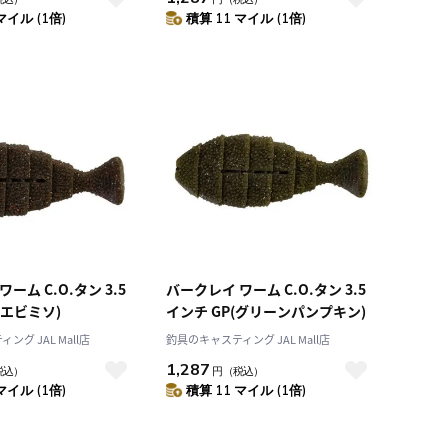
マイル (1倍)
積算 11 マイル (1倍)
ーム C.O.タン 3.5
バークレイ ワーム C.O.タン 3.5
(エビミソ)
インチ GP(グリーンパンプキン)
グ JAL Mall店
釣具のキャスティング JAL Mall店
1,287
税込）
円
（税込）
マイル (1倍)
積算 11 マイル (1倍)