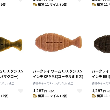
(1倍)
積算 11 マイル (1倍)
積算 11 
10
2026.10
月
2026.11
木
金
土
日
月
火
水
木
金
土
4
5
1
2
3
0
11
12
4
5
6
7
8
9
10
C.O.タン 3.5
バークレイ ワーム C.O.タン 3.5
バークレイ ワ
7
18
19
11
12
13
14
15
16
17
ラバマクロー)
インチ CRMMZ(コーラルミミズ)
インチ EBI
4
25
26
18
19
20
21
22
23
24
AL Mall店
釣具のキャスティング JAL Mall店
釣具のキャスティン
25
26
27
28
29
30
31
1,287
1,287
円
（税込）
円
（
(1倍)
積算 11 マイル (1倍)
積算 11 