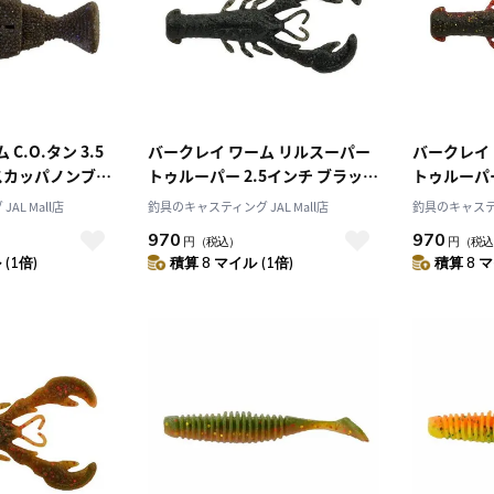
C.O.タン 3.5
バークレイ ワーム リルスーパー
バークレイ
(スカッパノンブル
トゥルーパー 2.5インチ ブラック
トゥルーパー
パウダー
ロー
AL Mall店
釣具のキャスティング JAL Mall店
釣具のキャスティン
970
970
円
（税込）
円
（税込
(1倍)
積算 8 マイル (1倍)
積算 8 マ