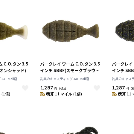
C.O.タン 3.5
バークレイ ワーム C.O.タン 3.5
バークレイ ワ
ネオンシャッド)
インチ SBBF(スモークブラウン
インチ SB
ブルーフレック)
ブルーゴー
AL Mall店
釣具のキャスティング JAL Mall店
釣具のキャスティン
1,287
1,287
円
（税込）
円
（
(1倍)
積算 11 マイル (1倍)
積算 11 