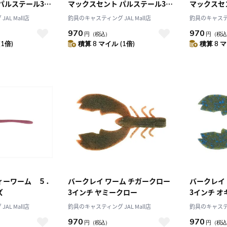
パルステール3イ
マックスセント パルステール3イ
マックスセ
SPT3-MMZ
ンチ ブラックブラックフレック
ンチ レッ
AL Mall店
釣具のキャスティング JAL Mall店
釣具のキャスティン
PBMSPT3-BKBKF
PBMSPT3-
970
970
円
（税込）
円
（税込
(1倍)
積算 8 マイル (1倍)
積算 8 マ
ィーワーム ５．
バークレイ ワーム チガークロー
バークレイ
ズ
3インチ ヤミークロー
3インチ 
AL Mall店
釣具のキャスティング JAL Mall店
釣具のキャスティン
970
970
円
（税込）
円
（税込