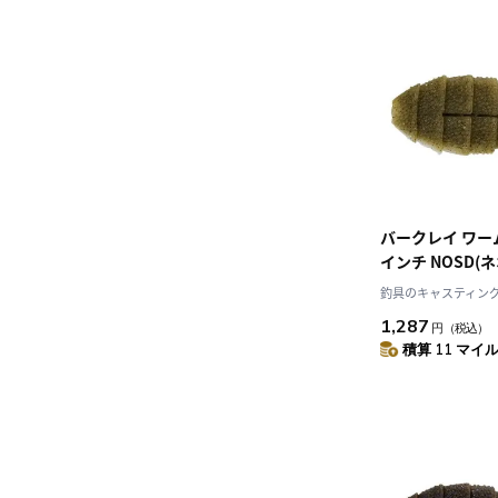
バークレイ ワーム 
インチ NOSD(
釣具のキャスティング J
1,287
円
（税込）
積算 11 マイル 