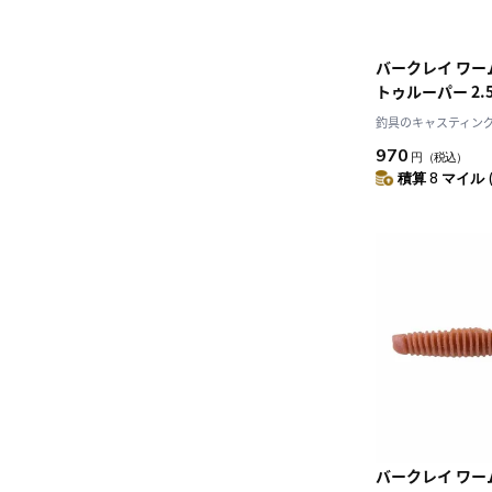
バークレイ ワー
トゥルーパー 2.
ーメロンコパー
釣具のキャスティング J
970
円
（税込）
積算 8 マイル 
バークレイ ワー