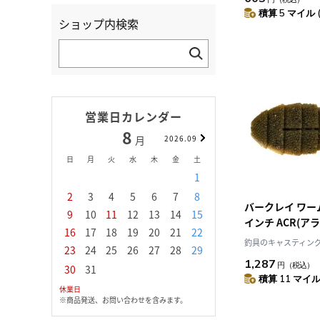
積算 5 マイル 
ショップ内検索
営業日カレンダー
8
9
月
2026.09
月
日
月
火
水
木
金
土
日
月
火
水
1
1
2
3
2
3
4
5
6
7
8
6
7
8
9
1
バークレイ ワーム 
9
10
11
12
13
14
15
13
14
15
16
1
インチ ACR(ア
16
17
18
19
20
21
22
20
21
22
23
2
釣具のキャスティング J
23
24
25
26
27
28
29
27
28
29
30
1,287
円
（税込）
30
31
積算 11 マイル 
休業日
※商品発送、お問い合わせを含みます。