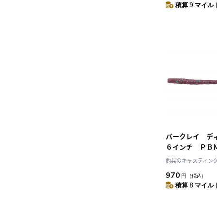
積算 9 マイル 
バークレイ デ
６インチ ＰＢ
ＪＢＲ ジュンバ
釣具のキャスティング J
970
円
（税込）
積算 8 マイル 