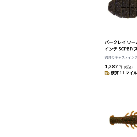
バークレイ ワーム 
インチ SCPBF
ーフレック)
釣具のキャスティング J
1,287
円
（税込）
積算 11 マイル 