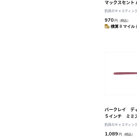
マックスセント 
ンチ ミミズ PBM
釣具のキャスティング J
970
円
（税込）
積算 8 マイル 
バークレイ デ
５インチ ミミ
釣具のキャスティング J
1,089
円
（税込）