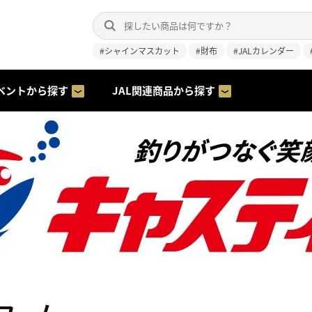
#シャインマスカット
#財布
#JALカレンダー
ベントから探す
JAL関連商品から探す