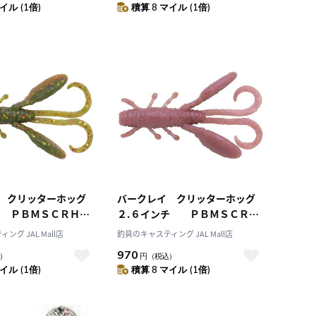
イル (1倍)
積算 8 マイル (1倍)
イ クリッターホッグ
バークレイ クリッターホッグ
チ ＰＢＭＳＣＲＨ
２.６インチ ＰＢＭＳＣＲＨ
 カモ
２．６－ＭＭＺ ミミズ
グ JAL Mall店
釣具のキャスティング JAL Mall店
970
）
円
（税込）
イル (1倍)
積算 8 マイル (1倍)