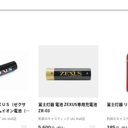
ＸＵＳ（ゼクサ
冨士灯器 電池 ZEXUS専用充電池
冨士灯器 リ
ムイオン電池（３
ZR-03
 ＺＲ－０２
AL Mall店
釣具のキャスティング JAL Mall店
釣具のキャスティン
5,600
385
円
（税込）
円
（税込