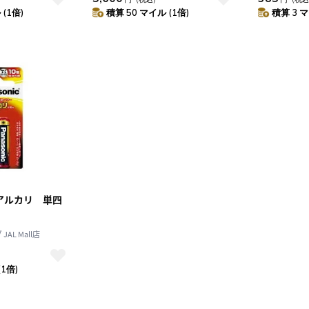
(1倍)
積算 50 マイル (1倍)
積算 3 マ
10
2026.10
月
2026.11
木
金
土
日
月
火
水
木
金
土
4
5
1
2
3
0
11
12
4
5
6
7
8
9
10
アルカリ 単四
7
18
19
11
12
13
14
15
16
17
4
25
26
18
19
20
21
22
23
24
AL Mall店
25
26
27
28
29
30
31
(1倍)