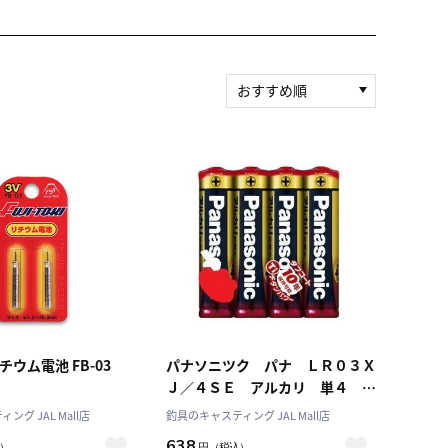
おすすめ順
新着順
積算マイル率（高い
順）
人気順
レビュー件数（多い
順）
レビュー評価（高い
順）
価格（安い順）
価格（高い順）
チウム電池 FB-03
パナソニツク パナ ＬＲ０３Ｘ
Ｊ／４ＳＥ アルカリ 単４ ４
Ｐ
グ JAL Mall店
釣具のキャスティング JAL Mall店
638
）
円
（税込）