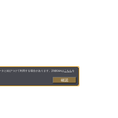
タと結びつけて利用する場合があります。詳細Q&Aは
こちら
を
確認