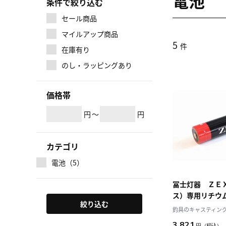
電池
条件で絞り込む
セール商品
マイルアップ商品
5
件
在庫有り
のし・ラッピングあり
価格帯
円
～
円
カテゴリ
電池（5）
冨士灯器 ＺＥ
ス）専用リチウ
絞り込む
４００ｍＡｈ）
釣具のキャスティング J
3,821
円
（税込）