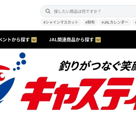
#シャインマスカット
#財布
#JALカレンダー
ベントから探す
JAL関連商品から探す