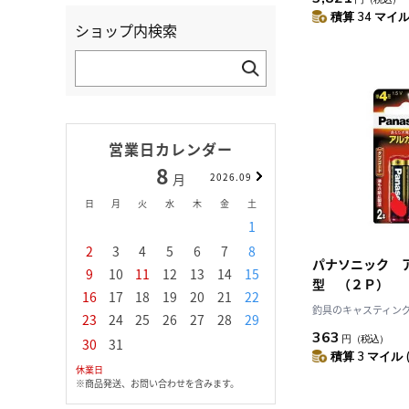
積算 34 マイル 
ショップ内検索
営業日カレンダー
8
9
月
2026.09
月
日
月
火
水
木
金
土
日
月
火
水
1
1
2
3
2
3
4
5
6
7
8
6
7
8
9
1
パナソニック 
9
10
11
12
13
14
15
13
14
15
16
1
型 （２Ｐ）
16
17
18
19
20
21
22
20
21
22
23
2
釣具のキャスティング J
23
24
25
26
27
28
29
27
28
29
30
363
円
（税込）
30
31
積算 3 マイル 
休業日
※商品発送、お問い合わせを含みます。