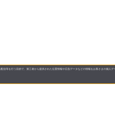
配信等を行う目的で、第三者から提供された位置情報や広告データなどの情報をお客さまの個人デー