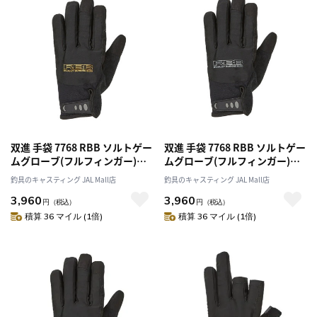
双進 手袋 7768 RBB ソルトゲー
双進 手袋 7768 RBB ソルトゲー
ムグローブ(フルフィンガー)
ムグローブ(フルフィンガー)
BLK／ゴールド 3Lサイズ
BLK×ライトグレー Mサイズ
釣具のキャスティング JAL Mall店
釣具のキャスティング JAL Mall店
3,960
3,960
円
（税込）
円
（税込）
積算 36 マイル (1倍)
積算 36 マイル (1倍)