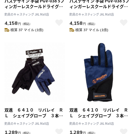
パズデザイン 手袋 PGV-038 5フ
パズデザイン 手袋 PGV-038 5フ
ィンガーレスクールドライグロ
ィンガーレスクールドライグロ
ーブII グレー XL
ーブII オリーブ XL
釣具のキャスティング JAL Mall店
釣具のキャスティング JAL Mall店
4,158
4,158
円
（税込）
円
（税込）
積算 37 マイル (1倍)
積算 37 マイル (1倍)
双進 ６４１０ リバレイ Ｒ
双進 ６４１０ リバレイ Ｒ
Ｌ シェイプグローブ ３本カ
Ｌ シェイプグローブ ３本カ
ット ＮＶ／ホワイト
ット ＮＶ／オレンジ
釣具のキャスティング JAL Mall店
釣具のキャスティング JAL Mall店
1,289
1,289
円
（税込）
円
（税込）