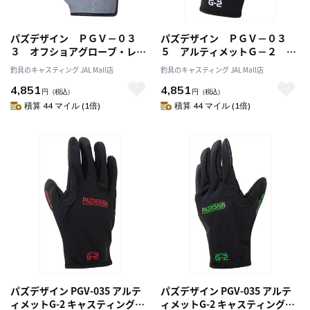
パズデザイン ＰＧＶ－０３
パズデザイン ＰＧＶ－０３
３ オフショアグローブ・レザ
５ アルティメットＧ－２ キ
ー レッド ＸＬ
ャスティンググローブ ブラッ
釣具のキャスティング JAL Mall店
釣具のキャスティング JAL Mall店
クホワイト ＸＬ
4,851
4,851
円
（税込）
円
（税込）
積算 44 マイル (1倍)
積算 44 マイル (1倍)
パズデザイン PGV-035 アルテ
パズデザイン PGV-035 アルテ
ィメットG-2 キャスティンググ
ィメットG-2 キャスティンググ