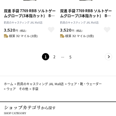
双進 手袋 7769 RBB ソルトゲー
双進 手袋 7769 RBB ソルトゲー
ムグローブ(3本指カット) BLK
ムグローブ(3本指カット) BLK
／ブラック Lサイズ
／ブラック LLサイズ
釣具のキャスティング JAL Mall店
釣具のキャスティング JAL Mall店
3,520
3,520
円
（税込）
円
（税込）
積算 32 マイル (1倍)
積算 32 マイル (1倍)
1
2
5
ホーム
>
釣具のキャスティング JAL Mall店
>
ウェア・靴・ウェーダー
>
ウェア その他
>
手袋