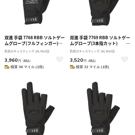
双進 手袋 7768 RBB ソルトゲー
双進 手袋 7769 RBB ソルトゲー
ムグローブ(フルフィンガー)
ムグローブ(3本指カット)
BLK×ライトグレー LLサイズ
BLK／ブラック Mサイズ
釣具のキャスティング JAL Mall店
釣具のキャスティング JAL Mall店
3,960
3,520
円
（税込）
円
（税込）
積算 36 マイル (1倍)
積算 32 マイル (1倍)