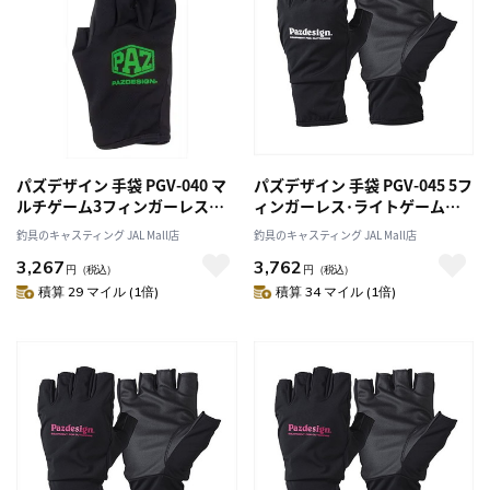
パズデザイン 手袋 PGV-040 マ
パズデザイン 手袋 PGV-045 5フ
ルチゲーム3フィンガーレスメ
ィンガーレス･ライトゲームグ
ッシュグローブ ブラックグリー
ローブ ブラックホワイト XL
釣具のキャスティング JAL Mall店
釣具のキャスティング JAL Mall店
ン (XL)
3,267
3,762
円
（税込）
円
（税込）
積算 29 マイル (1倍)
積算 34 マイル (1倍)