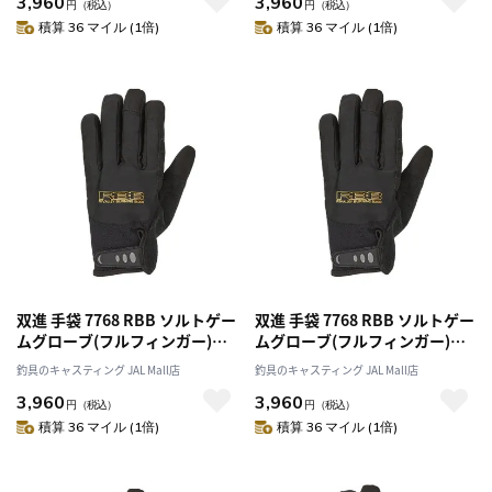
3,960
3,960
円
（税込）
円
（税込）
積算 36 マイル (1倍)
積算 36 マイル (1倍)
双進 手袋 7768 RBB ソルトゲー
双進 手袋 7768 RBB ソルトゲー
ムグローブ(フルフィンガー)
ムグローブ(フルフィンガー)
ＢＬＫ／ゴールド Ｌサイズ
BLK／ゴールド LLサイズ
釣具のキャスティング JAL Mall店
釣具のキャスティング JAL Mall店
3,960
3,960
円
（税込）
円
（税込）
積算 36 マイル (1倍)
積算 36 マイル (1倍)