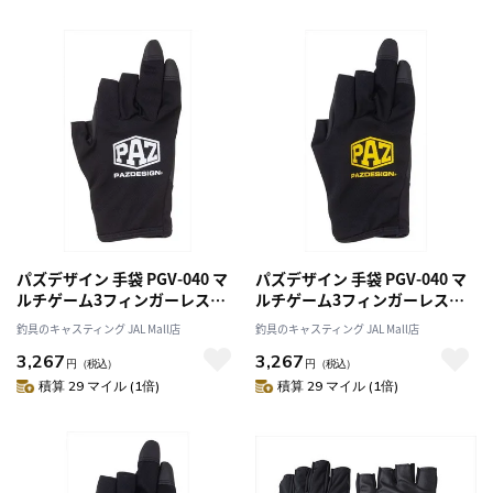
パズデザイン 手袋 PGV-040 マ
パズデザイン 手袋 PGV-040 マ
ルチゲーム3フィンガーレスメ
ルチゲーム3フィンガーレスメ
ッシュグローブ ブラックホワイ
ッシュグローブ ブラックイエロ
釣具のキャスティング JAL Mall店
釣具のキャスティング JAL Mall店
ト (XL)
ー (M)
3,267
3,267
円
（税込）
円
（税込）
積算 29 マイル (1倍)
積算 29 マイル (1倍)