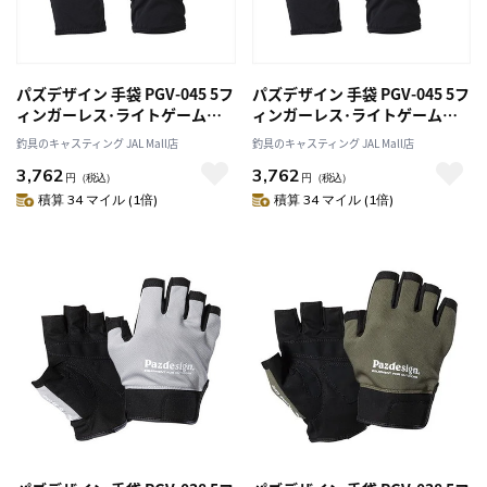
パズデザイン 手袋 PGV-045 5フ
パズデザイン 手袋 PGV-045 5フ
ィンガーレス･ライトゲームグ
ィンガーレス･ライトゲームグ
ローブ ブラックピンク S
ローブ ブラックピンク L
釣具のキャスティング JAL Mall店
釣具のキャスティング JAL Mall店
3,762
3,762
円
（税込）
円
（税込）
積算 34 マイル (1倍)
積算 34 マイル (1倍)