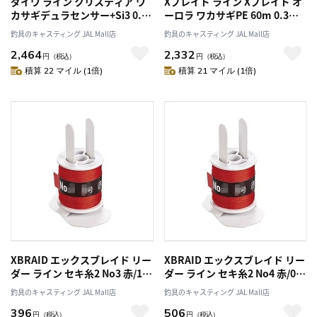
ダイワ ライン クリスティア ワ
Xブレイド ライン Xブレイド オ
カサギデュラセンサー+Si3 0.3
ーロラ ワカサギPE 60m 0.3号
号 60m
X8
釣具のキャスティング JAL Mall店
釣具のキャスティング JAL Mall店
2,464
2,332
円
（税込）
円
（税込）
積算 22 マイル (1倍)
積算 21 マイル (1倍)
XBRAID エックスブレイド リー
XBRAID エックスブレイド リー
ダー ライン セキ糸2 No3 赤/1
ダー ライン セキ糸2 No4 赤/0.7
号/ナイロン/二本編糸
号/ナイロン/編糸
釣具のキャスティング JAL Mall店
釣具のキャスティング JAL Mall店
396
506
円
（税込）
円
（税込）