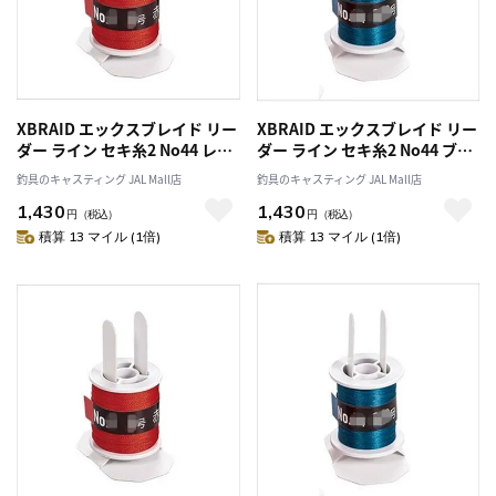
XBRAID エックスブレイド リー
XBRAID エックスブレイド リー
ダー ライン セキ糸2 No44 レッ
ダー ライン セキ糸2 No44 ブル
ド/0.8号/PE/四編
ー/0.8号/PE/四編
釣具のキャスティング JAL Mall店
釣具のキャスティング JAL Mall店
1,430
1,430
円
（税込）
円
（税込）
積算 13 マイル (1倍)
積算 13 マイル (1倍)