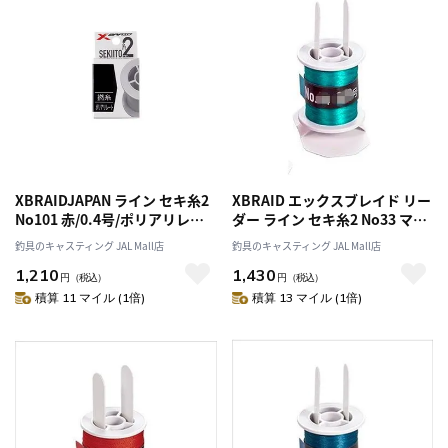
XBRAIDJAPAN ライン セキ糸2
XBRAID エックスブレイド リー
No101 赤/0.4号/ポリアリレー
ダー ライン セキ糸2 No33 マリ
ト/撚糸
ンブルー/0.6号/PE/三編
釣具のキャスティング JAL Mall店
釣具のキャスティング JAL Mall店
1,210
1,430
円
（税込）
円
（税込）
積算 11 マイル (1倍)
積算 13 マイル (1倍)