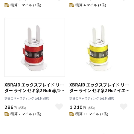
積算 3 マイル (1倍)
積算 4 マイル (1倍)
XBRAID エックスブレイド リー
XBRAID エックスブレイド リー
ダー ライン セキ糸2 No6 赤/1
ダー ライン セキ糸2 No7 イエロ
号/ナイロン/撚糸
ー/0.8号/ポリアリレート/撚糸
釣具のキャスティング JAL Mall店
釣具のキャスティング JAL Mall店
286
1,210
円
（税込）
円
（税込）
積算 2 マイル (1倍)
積算 11 マイル (1倍)