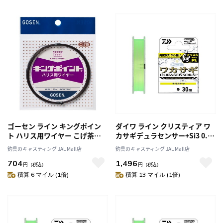
ゴーセン ライン キングポイン
ダイワ ライン クリスティア ワ
ト ハリス用ワイヤー こげ茶
カサギデュラセンサー+Si3 0.15
#43×7
号 30m
釣具のキャスティング JAL Mall店
釣具のキャスティング JAL Mall店
704
1,496
円
（税込）
円
（税込）
積算 6 マイル (1倍)
積算 13 マイル (1倍)