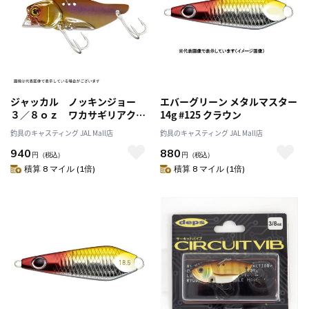
ジャッカル ノッキンジョー
エバーグリーン メタルマスター
３／８ｏｚ ワカサギリアクシ
14g #125 クラウン
ョン
釣具のキャスティング JAL Mall店
釣具のキャスティング JAL Mall店
940
880
円
（税込）
円
（税込）
積算 8 マイル (1倍)
積算 8 マイル (1倍)