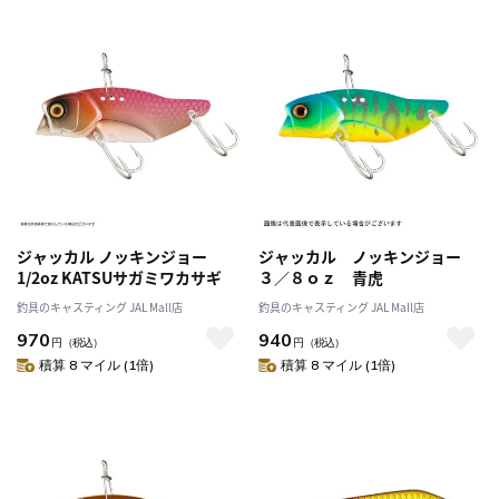
ジャッカル ノッキンジョー
ジャッカル ノッキンジョー
1/2oz KATSUサガミワカサギ
３／８ｏｚ 青虎
釣具のキャスティング JAL Mall店
釣具のキャスティング JAL Mall店
970
940
円
（税込）
円
（税込）
積算 8 マイル (1倍)
積算 8 マイル (1倍)