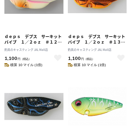
ｄｅｐｓ デプス サーキット
ｄｅｐｓ デプス サーキット
バイブ １／２ｏｚ ＃１２ピ
バイブ １／２ｏｚ ＃１３ニ
ンクバック
ホンザリガニ
釣具のキャスティング JAL Mall店
釣具のキャスティング JAL Mall店
1,100
1,100
円
（税込）
円
（税込）
積算 10 マイル (1倍)
積算 10 マイル (1倍)