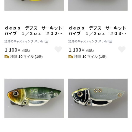
ｄｅｐｓ デプス サーキット
ｄｅｐｓ デプス サーキット
バイブ １／２ｏｚ ＃０２レ
バイブ １／２ｏｚ ＃０３マ
ッドギル
スタードギル
釣具のキャスティング JAL Mall店
釣具のキャスティング JAL Mall店
1,100
1,100
円
（税込）
円
（税込）
積算 10 マイル (1倍)
積算 10 マイル (1倍)