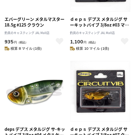
エバーグリーン メタルマスター
ｄｅｐｓ デプス メタルジグ サ
18.5g #125 クラウン
ーキットバイブ 3/8oz #03 マス
タードギル
釣具のキャスティング JAL Mall店
釣具のキャスティング JAL Mall店
935
1,100
円
（税込）
円
（税込）
積算 8 マイル (1倍)
積算 10 マイル (1倍)
deps デプス メタルジグ サ-キッ
ｄｅｐｓ デプス メタルジグ サ
トバイブ 3/8oz #04 メタルケタ
ーキットバイブ 3/8oz #07 クロ