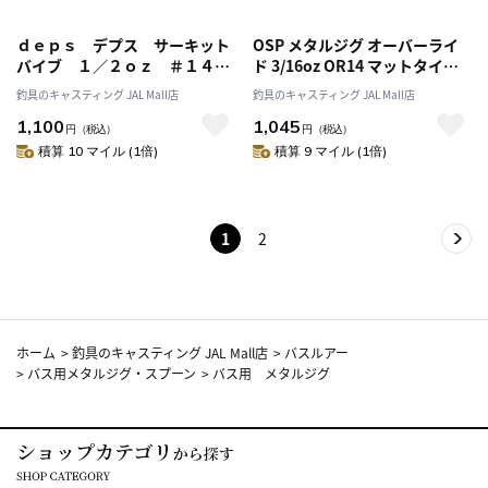
ｄｅｐｓ デプス サーキット
OSP メタルジグ オーバーライ
バイブ １／２ｏｚ ＃１４ブ
ド 3/16oz OR14 マットタイガ
ルーバッククロー
ー
釣具のキャスティング JAL Mall店
釣具のキャスティング JAL Mall店
1,100
1,045
円
（税込）
円
（税込）
積算 10 マイル (1倍)
積算 9 マイル (1倍)
1
2
ホーム
>
釣具のキャスティング JAL Mall店
>
バスルアー
>
バス用メタルジグ・スプーン
>
バス用 メタルジグ