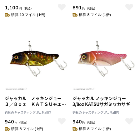
1,100
891
円
（税込）
円
（税込）
積算 10 マイル (1倍)
積算 8 マイル (1倍)
ジャッカル ノッキンジョー
ジャッカル ノッキンジョー
３／８ｏｚ ＫＡＴＳＵモエビ
3/8oz KATSUサガミワカサギ
シャッド
釣具のキャスティング JAL Mall店
釣具のキャスティング JAL Mall店
940
940
円
（税込）
円
（税込）
積算 8 マイル (1倍)
積算 8 マイル (1倍)