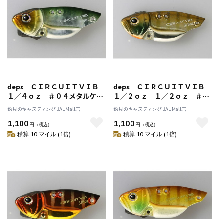
deps ＣＩＲＣＵＩＴＶＩＢ
deps ＣＩＲＣＵＩＴＶＩＢ
１／４ｏｚ ＃０４メタルケタ
１／２ｏｚ １／２ｏｚ ＃０
バス
１ブルーギル
釣具のキャスティング JAL Mall店
釣具のキャスティング JAL Mall店
1,100
1,100
円
（税込）
円
（税込）
積算 10 マイル (1倍)
積算 10 マイル (1倍)