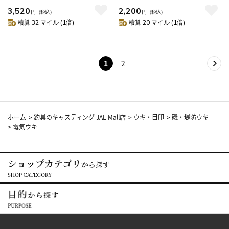
3,520
2,200
円
（税込）
円
（税込）
積算 32 マイル (1倍)
積算 20 マイル (1倍)
1
2
ホーム
>
釣具のキャスティング JAL Mall店
>
ウキ・目印
>
磯・堤防ウキ
>
電気ウキ