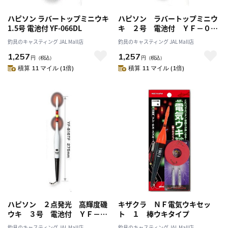
ハピソン ラバートップミニウキ
ハピソン ラバートップミニウ
1.5号 電池付 YF-066DL
キ ２号 電池付 ＹＦ－０６
７ＤＬ
釣具のキャスティング JAL Mall店
釣具のキャスティング JAL Mall店
1,257
1,257
円
（税込）
円
（税込）
積算 11 マイル (1倍)
積算 11 マイル (1倍)
ハピソン ２点発光 高輝度磯
キザクラ ＮＦ電気ウキセッ
ウキ ３号 電池付 ＹＦ－８
ト １ 棒ウキタイプ
１６ＴＦ
釣具のキャスティング JAL Mall店
釣具のキャスティング JAL Mall店