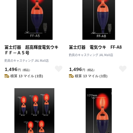
冨士灯器 超高輝度電気ウキ
冨士灯器 電気ウキ FF-A8
ＦＦ－Ａ５号
釣具のキャスティング JAL Mall店
釣具のキャスティング JAL Mall店
1,496
1,496
円
（税込）
円
（税込）
積算 13 マイル (1倍)
積算 13 マイル (1倍)