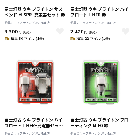
冨士灯器 ウキ ブライトン サス
冨士灯器 ウキ ブライトン ハイ
ペンド M-SPR+充電器セット 赤
フロート L-HFR 赤
釣具のキャスティング JAL Mall店
釣具のキャスティング JAL Mall店
3,300
2,420
円
（税込）
円
（税込）
積算 30 マイル (1倍)
積算 22 マイル (1倍)
冨士灯器 ウキ ブライトン ハイ
冨士灯器 ウキ ブライトン フロ
フロート L-HFR+充電器セット
ーティング M-FG 緑
赤
釣具のキャスティング JAL Mall店
釣具のキャスティング JAL Mall店