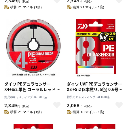
2,349
2,349
円
（税込）
円
（税込）
積算 21 マイル (1倍)
積算 21 マイル (1倍)
ダイワ PEデュラセンサー
ダイワ UVF PEデュラセンサー
X4+Si2 単色 コーラルレッド 4
X8 +Si2 (8本撚リ､5色) 0.6号
号-300m
150m
釣具のキャスティング JAL Mall店
釣具のキャスティング JAL Mall店
2,349
2,068
円
（税込）
円
（税込）
積算 21 マイル (1倍)
積算 18 マイル (1倍)