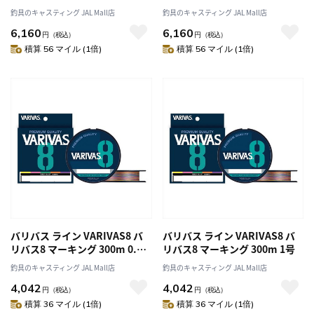
２．５号 ４０ＬＢ ３００
45LB 300M カラード
釣具のキャスティング JAL Mall店
釣具のキャスティング JAL Mall店
Ｍ カラード
6,160
6,160
円
（税込）
円
（税込）
積算 56 マイル (1倍)
積算 56 マイル (1倍)
バリバス ライン VARIVAS8 バ
バリバス ライン VARIVAS8 バ
リバス8 マーキング 300m 0.8
リバス8 マーキング 300m 1号
号
釣具のキャスティング JAL Mall店
釣具のキャスティング JAL Mall店
4,042
4,042
円
（税込）
円
（税込）
積算 36 マイル (1倍)
積算 36 マイル (1倍)