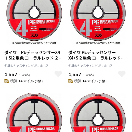
ダイワ PEデュラセンサーX4
ダイワ PEデュラセンサー
＋Si2 単色 コーラルレッド ２号
X4+Si2 単色 コーラルレッド
－２００m
2.5号-200m
釣具のキャスティング JAL Mall店
釣具のキャスティング JAL Mall店
1,557
1,557
円
（税込）
円
（税込）
積算 14 マイル (1倍)
積算 14 マイル (1倍)