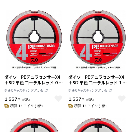
ダイワ PEデュラセンサーX4
ダイワ PEデュラセンサーX4
＋Si2 単色 コーラルレッド ０．
＋Si2 単色 コーラルレッド １．
８号－２００m
２号－２００m
釣具のキャスティング JAL Mall店
釣具のキャスティング JAL Mall店
1,557
1,557
円
（税込）
円
（税込）
積算 14 マイル (1倍)
積算 14 マイル (1倍)