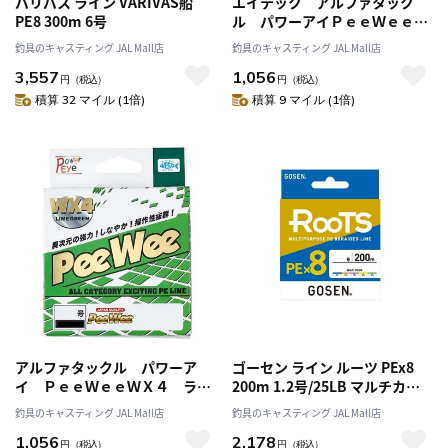
バリバス ライン VARIVAS船
エイテック アルファタック
PE8 300m 6号
ル パワーアイＰｅｅＷｅｅ
ＭＡＲＫＥＤ １５０ｍ ０．
釣具のキャスティング JAL Mall店
釣具のキャスティング JAL Mall店
８
3,557
1,056
円
（税込）
円
（税込）
積算 32 マイル (1倍)
積算 9 マイル (1倍)
アルファタックル パワーア
ゴーセン ライン ルーツ PEx8
イ ＰｅｅＷｅｅＷＸ４ ライ
200m 1.2号/25LB マルチカラ
ムグリーン ３号 ２００ｍ
ー
釣具のキャスティング JAL Mall店
釣具のキャスティング JAL Mall店
1,056
2,178
円
（税込）
円
（税込）