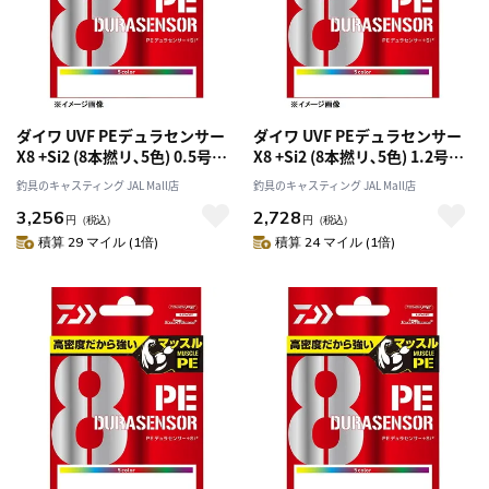
ダイワ UVF PEデュラセンサー
ダイワ UVF PEデュラセンサー
X8 +Si2 (8本撚リ､5色) 0.5号
X8 +Si2 (8本撚リ､5色) 1.2号
200m
200m
釣具のキャスティング JAL Mall店
釣具のキャスティング JAL Mall店
3,256
2,728
円
（税込）
円
（税込）
積算 29 マイル (1倍)
積算 24 マイル (1倍)