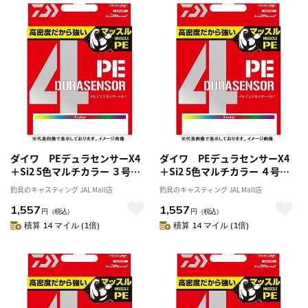
ダイワ PEデュラセンサーX4
ダイワ PEデュラセンサーX4
＋Si2 5色マルチカラー ３号－
＋Si2 5色マルチカラー ４号－
２００m
２００m
釣具のキャスティング JAL Mall店
釣具のキャスティング JAL Mall店
1,557
1,557
円
（税込）
円
（税込）
積算 14 マイル (1倍)
積算 14 マイル (1倍)