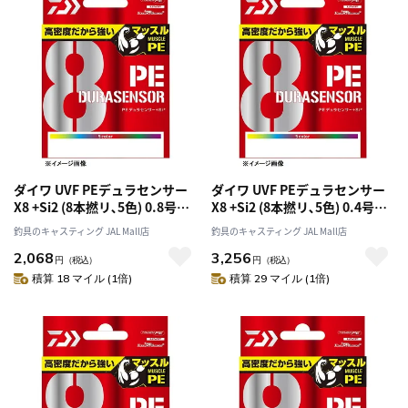
ダイワ UVF PEデュラセンサー
ダイワ UVF PEデュラセンサー
X8 +Si2 (8本撚リ､5色) 0.8号
X8 +Si2 (8本撚リ､5色) 0.4号
150m
200m
釣具のキャスティング JAL Mall店
釣具のキャスティング JAL Mall店
2,068
3,256
円
（税込）
円
（税込）
積算 18 マイル (1倍)
積算 29 マイル (1倍)