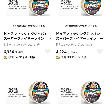
ピュアフィッシングジャパン
ピュアフィッシングジャパン
スーパーファイヤーライン
スーパーファイヤーライン
０．８号 １２ＬＢ ３００
１．０号 １６ＬＢ ３００
釣具のキャスティング JAL Mall店
釣具のキャスティング JAL Mall店
Ｍ カラード
Ｍ カラード
6,336
4,224
円
（税込）
円
（税込）
積算 57 マイル (1倍)
積算 38 マイル (1倍)