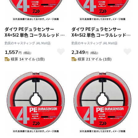
ダイワ PEデュラセンサー
ダイワ PEデュラセンサー
X4+Si2 単色 コーラルレッド 3
X4+Si2 単色 コーラルレッド
号-200m
1.2号-300m
釣具のキャスティング JAL Mall店
釣具のキャスティング JAL Mall店
1,557
2,349
円
（税込）
円
（税込）
積算 14 マイル (1倍)
積算 21 マイル (1倍)