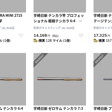
A MINI 2715
宇崎日新 テンカラ竿 プロフェッ
宇崎日新 
竿
ショナル 軽極テンカラ 6:4
テージテンカラ
3207
AL Mall店
釣具のキャスティング JAL Mall店
釣具のキャスティン
14,168
17,325
）
円
（税込）
円
 (1倍)
積算 128 マイル (1倍)
積算 157
 テンカラ 6:4
宇崎日新 ゼロサム テンカラ 7:3
宇崎日新 プ