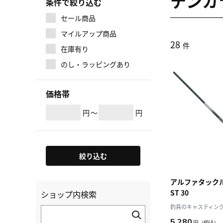
テンカ
条件で絞り込む
セール商品
マイルアップ商品
28
件
在庫有り
のし・ラッピングあり
価格帯
円
～
円
絞り込む
アルファタックル 
ST 30
ショップ内検索
釣具のキャスティング J
5,280
円
（税込）