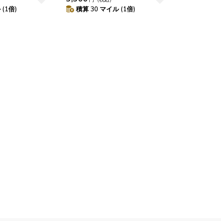
(1倍)
積算 30 マイル (1倍)
10
2026.10
月
2026.11
木
金
土
日
月
火
水
木
金
土
4
5
1
2
3
0
11
12
4
5
6
7
8
9
10
7
18
19
11
12
13
14
15
16
17
4
25
26
18
19
20
21
22
23
24
25
26
27
28
29
30
31