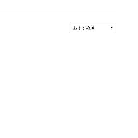
おすすめ順
新着順
積算マイル率（高い
順）
人気順
レビュー件数（多い
順）
レビュー評価（高い
順）
価格（安い順）
価格（高い順）