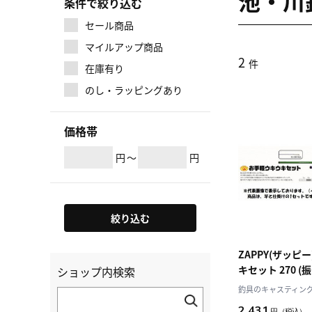
池・川
条件で絞り込む
セール商品
マイルアップ商品
2
件
在庫有り
のし・ラッピングあり
価格帯
円
～
円
絞り込む
ZAPPY(ザッピ
キセット 270 (
ショップ内検索
釣具のキャスティング J
2,431
円
（税込）