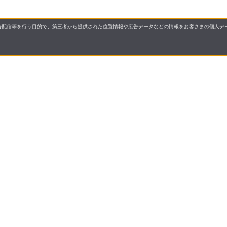
配信等を行う目的で、第三者から提供された位置情報や広告データなどの情報をお客さまの個人デー
要
プライバシーポリシー
について
配送について
セル・返品・交換について
保証・修理について
合わせ先
特商法に基づく表示