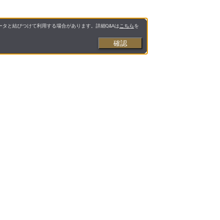
タと結びつけて利用する場合があります。詳細Q&Aは
こちら
を
確認
お支払いについて
送料について
営業日について