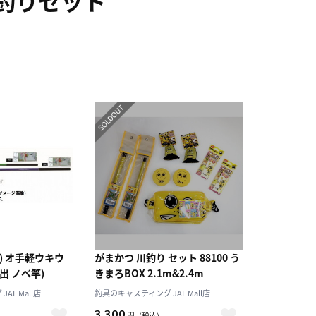
釣りセット
ー) オ手軽ウキウ
がまかつ 川釣り セット 88100 う
振出 ノベ竿)
きまろBOX 2.1m&2.4m
AL Mall店
釣具のキャスティング JAL Mall店
3,300
円
（税込）