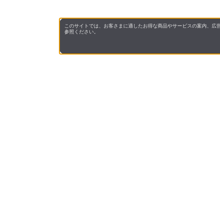
このサイトでは、お客さまに適したお得な商品やサービスの案内、広告
参照ください。
会社概
領収書
キャン
お問い