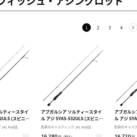
フィッシュ・アジングロッド
1
2
3
4
アブガルシア ソルティースタイ
アブガルシア ソルティー
32ULS (スピニン
ル アジ SYAS-532ULS (スピニン
ル アジ SYA
グ・2ピース)
グ・2ピース
AL Mall店
釣具のキャスティング JAL Mall店
釣具のキャスティン
16,280
16,720
）
円
（税込）
円