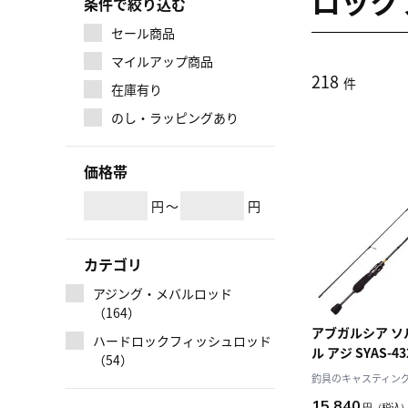
ロック
条件で絞り込む
セール商品
マイルアップ商品
218
件
在庫有り
のし・ラッピングあり
価格帯
円
～
円
カテゴリ
アジング・メバルロッド
（164）
アブガルシア ソルティースタイ
ハードロックフィッシュロッド
ル アジ SYAS-4
（54）
グ・2ピース)
釣具のキャスティング J
15,840
円
（税込