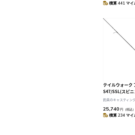
積算 441 マイル
テイルウォーク 
S47/SSL(スピ
釣具のキャスティング J
25,740
円
（税込
積算 234 マイル