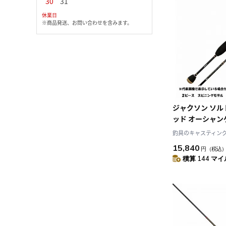
30
31
休業日
※商品発送、お問い合わせを含みます。
ジャクソン ソ
ッド オーシャンゲ
600XL-K ST A
釣具のキャスティング J
ピニング
15,840
円
（税込
積算 144 マイル