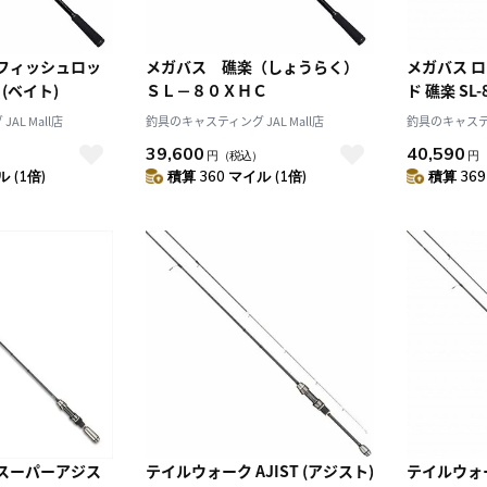
クフィッシュロッ
メガバス 礁楽（しょうらく）
メガバス 
C (ベイト)
ＳＬ－８０ＸＨＣ
ド 礁楽 SL-
AL Mall店
釣具のキャスティング JAL Mall店
釣具のキャスティン
39,600
40,590
）
円
（税込）
円
 (1倍)
積算 360 マイル (1倍)
積算 369
 スーパーアジス
テイルウォーク AJIST (アジスト)
テイルウォーク AJIST 