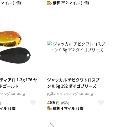
 マイル (1倍)
積算 252 マイル (1倍)
ィアロ 1.3g 176 ヤ
ジャッカル チビクワトロスプー
ドゴールド
ン 0.6g 192 ダイゴブリーズ
グ JAL Mall店
釣具のキャスティング JAL Mall店
485
）
円
（税込）
イル (1倍)
積算 4 マイル (1倍)