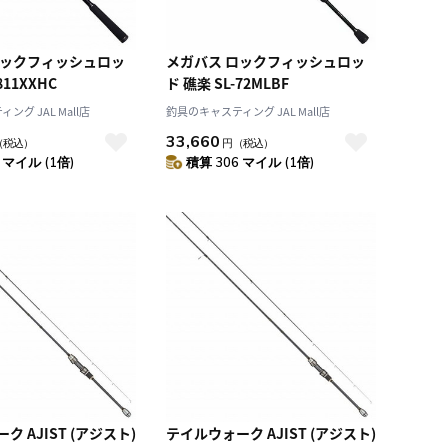
ロックフィッシュロッ
メガバス ロックフィッシュロッ
811XXHC
ド 礁楽 SL-72MLBF
グ JAL Mall店
釣具のキャスティング JAL Mall店
33,660
（税込）
円
（税込）
 マイル (1倍)
積算 306 マイル (1倍)
(アジスト)
テイルウォーク AJIST (アジスト)