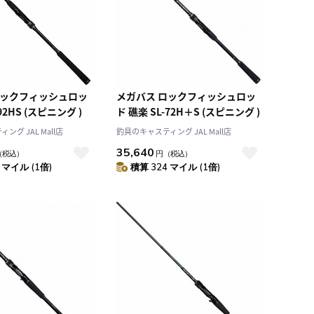
ロックフィッシュロッ
メガバス ロックフィッシュロッ
92HS (スピニング )
ド 礁楽 SL-72H＋S (スピニング )
グ JAL Mall店
釣具のキャスティング JAL Mall店
35,640
（税込）
円
（税込）
 マイル (1倍)
積算 324 マイル (1倍)