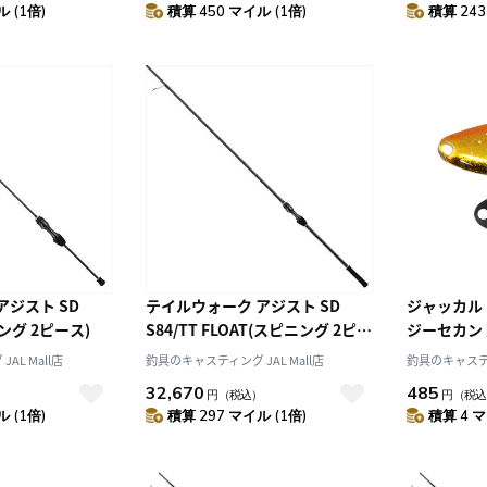
 (1倍)
積算 450 マイル (1倍)
積算 243
アジスト SD
テイルウォーク アジスト SD
ジャッカル テ
ニング 2ピース)
S84/TT FLOAT(スピニング 2ピー
ジーセカン
ス)
AL Mall店
釣具のキャスティング JAL Mall店
釣具のキャスティン
32,670
485
）
円
（税込）
円
（税込
 (1倍)
積算 297 マイル (1倍)
積算 4 マ