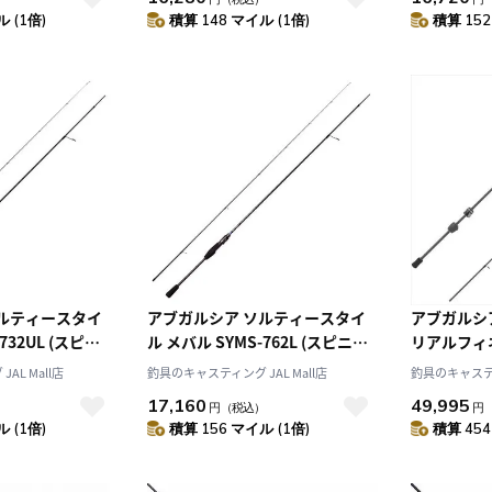
 (1倍)
積算 148 マイル (1倍)
積算 152
10
2026.10
月
2026.11
アブガルシア ソルティースタイ
アブガルシア エラディケ
木
金
土
日
月
火
水
木
金
土
732UL (スピニ
ル メバル SYMS-762L (スピニン
リアルフィ
4
5
1
2
3
グ・2ピース)
ERFS-51Pr
AL Mall店
釣具のキャスティング JAL Mall店
釣具のキャスティン
0
11
12
4
5
6
7
8
9
10
17,160
49,995
7
18
19
11
12
13
14
15
16
17
）
円
（税込）
円
 (1倍)
積算 156 マイル (1倍)
積算 454
4
25
26
18
19
20
21
22
23
24
25
26
27
28
29
30
31