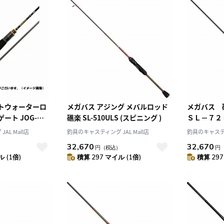
ルトウォーターロ
メガバス アジング メバルロッド
メガバス
ート JOG-
礁楽 SL-510ULS (スピニング )
ＳＬ－７２
J(アジ) 2ピース ス
グ ）
AL Mall店
釣具のキャスティング JAL Mall店
釣具のキャスティン
32,670
32,670
）
円
（税込）
円
 (1倍)
積算 297 マイル (1倍)
積算 297