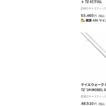
ト TZ 47/TISL
釣具のキャスティング J
53,460
円
（税込
積算 486 マイル
テイルウォーク AJIST (アジスト)
TZ '24 MODEL 
釣具のキャスティング J
48,510
円
（税込