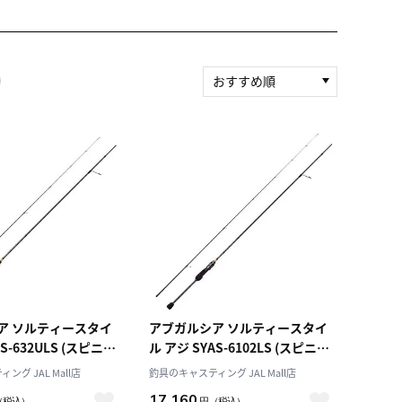
おすすめ順
新着順
積算マイル率（高い
順）
人気順
レビュー件数（多い
順）
レビュー評価（高い
順）
価格（安い順）
価格（高い順）
スタイ
アブガルシア ソルティースタイ
S-632ULS (スピニン
ル アジ SYAS-6102LS (スピニン
)
グ・2ピース)
グ JAL Mall店
釣具のキャスティング JAL Mall店
17,160
（税込）
円
（税込）