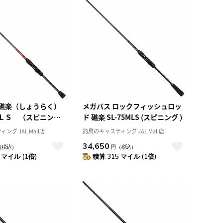
 礁楽（しょうらく）
メガバス ロックフィッシュロッ
ＬＳ （スピニン
ド 礁楽 SL-75MLS (スピニング )
グ JAL Mall店
釣具のキャスティング JAL Mall店
34,650
（税込）
円
（税込）
 マイル (1倍)
積算 315 マイル (1倍)