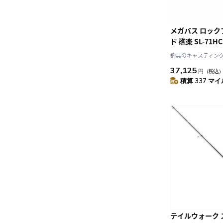
メガバス ロッ
ド 礁楽 SL-71H
釣具のキャスティング J
37,125
円
（税込
積算 337 マイル
テイルウォーク