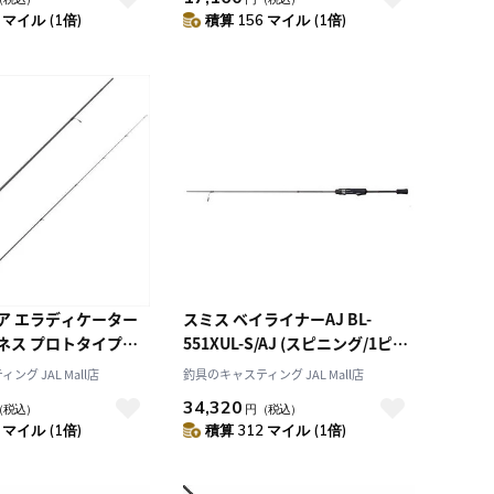
 マイル (1倍)
積算 156 マイル (1倍)
ーター
スミス ベイライナーAJ BL-
ネス プロトタイプ
551XUL-S/AJ (スピニング/1ピー
o-FS
ス) (2022年発売モデル)
グ JAL Mall店
釣具のキャスティング JAL Mall店
34,320
（税込）
円
（税込）
 マイル (1倍)
積算 312 マイル (1倍)