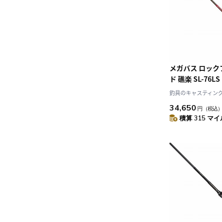
メガバス ロッ
ド 礁楽 SL-76L
釣具のキャスティング J
34,650
円
（税込
積算 315 マイル