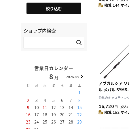
積算 144 マイル
絞り込む
ショップ内検索
営業日カレンダー
8
9
月
2026.09
月
アブガルシア ソルティースタイ
日
月
火
水
木
金
土
日
月
火
水
ル メバル SYMS-
1
1
2
3
ング・2ピース)
釣具のキャスティング J
2
3
4
5
6
7
8
6
7
8
9
1
16,720
9
10
11
12
13
14
15
13
14
15
16
1
円
（税込
積算 152 マイル
16
17
18
19
20
21
22
20
21
22
23
2
23
24
25
26
27
28
29
27
28
29
30