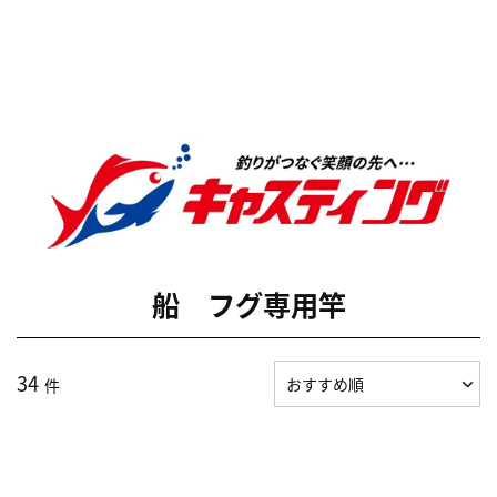
船 フグ専用竿
34
件