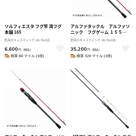
ソルフィエスタ フグ竿 湾フグ
アルファタックル アルファソ
本舗 165
ニック フグゲーム １５５
（１ピース バットジョイント）
釣具のキャスティング JAL Mall店
釣具のキャスティング JAL Mall店
6,600
35,200
円
（税込）
円
（税込）
積算 60 マイル (1倍)
積算 320 マイル (1倍)