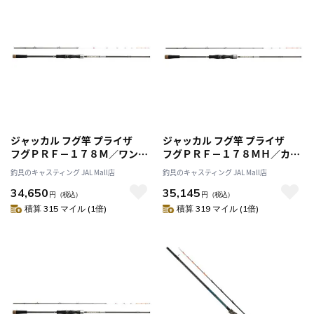
ジャッカル フグ竿 プライザ
ジャッカル フグ竿 プライザ
フグＰＲＦ－１７８Ｍ／ワンフ
フグＰＲＦ－１７８ＭＨ／カッ
グ （ベイト/3ピース/スパイラ
トウ （ベイト/3ピース/スパイ
釣具のキャスティング JAL Mall店
釣具のキャスティング JAL Mall店
ルガイド）
ラルガイド）
34,650
35,145
円
（税込）
円
（税込）
積算 315 マイル (1倍)
積算 319 マイル (1倍)