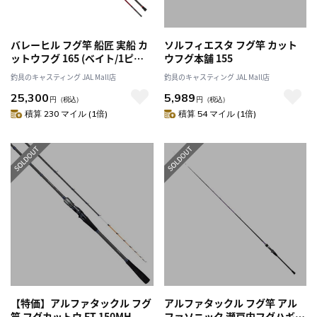
バレーヒル フグ竿 船匠 実船 カ
ソルフィエスタ フグ竿 カット
ットウフグ 165 (ベイト/1ピー
ウフグ本舗 155
ス/グリップジョイント)
釣具のキャスティング JAL Mall店
釣具のキャスティング JAL Mall店
25,300
5,989
円
（税込）
円
（税込）
積算 230 マイル (1倍)
積算 54 マイル (1倍)
【特価】アルファタックル フグ
アルファタックル フグ竿 アル
竿 フグカットウ FT 150MH
ファソニック 瀬戸内フグハギ