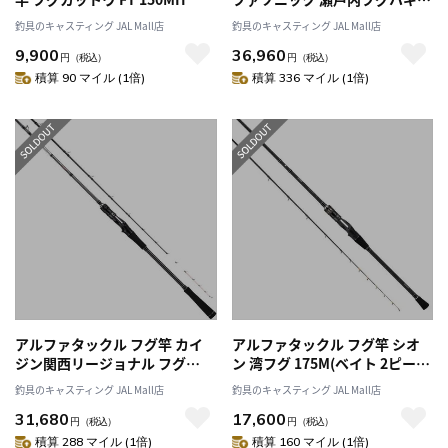
165L(ベイト/2ピース(ティップ
釣具のキャスティング JAL Mall店
釣具のキャスティング JAL Mall店
脱着式))
9,900
36,960
円
（税込）
円
（税込）
積算 90 マイル (1倍)
積算 336 マイル (1倍)
アルファタックル フグ竿 カイ
アルファタックル フグ竿 シオ
ジン関西リージョナル フグ
ン 湾フグ 175M(ベイト 2ピー
180H
ス)
釣具のキャスティング JAL Mall店
釣具のキャスティング JAL Mall店
31,680
17,600
円
（税込）
円
（税込）
積算 288 マイル (1倍)
積算 160 マイル (1倍)