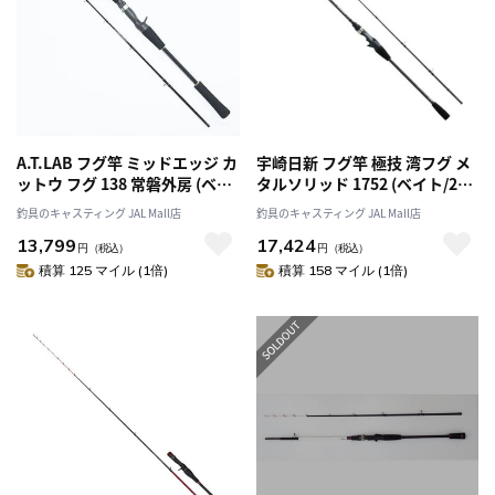
A.T.LAB フグ竿 ミッドエッジ カ
宇崎日新 フグ竿 極技 湾フグ メ
ットウ フグ 138 常磐外房 (ベイ
タルソリッド 1752 (ベイト/2ピ
ト 2ピース)
ース)
釣具のキャスティング JAL Mall店
釣具のキャスティング JAL Mall店
13,799
17,424
円
（税込）
円
（税込）
積算 125 マイル (1倍)
積算 158 マイル (1倍)