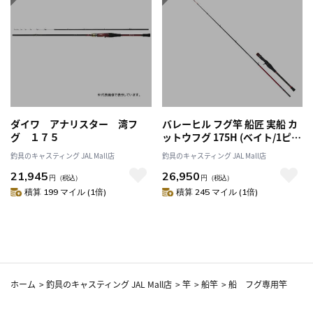
ダイワ アナリスター 湾フ
バレーヒル フグ竿 船匠 実船 カ
グ １７５
ットウフグ 175H (ベイト/1ピー
ス/グリップジョイント)
釣具のキャスティング JAL Mall店
釣具のキャスティング JAL Mall店
21,945
26,950
円
（税込）
円
（税込）
積算 199 マイル (1倍)
積算 245 マイル (1倍)
ホーム
>
釣具のキャスティング JAL Mall店
>
竿
>
船竿
>
船 フグ専用竿