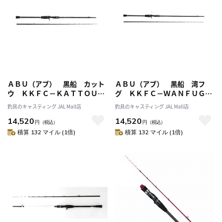
ＡＢＵ（アブ） 黒船 カット
ＡＢＵ（アブ） 黒船 湾フ
ウ ＫＫＦＣ－ＫＡＴＴＯＵ１
グ ＫＫＦＣ－ＷＡＮＦＵＧＵ
５０ ９：１ 極先調子
１８０ ８：２ 先調子
釣具のキャスティング JAL Mall店
釣具のキャスティング JAL Mall店
14,520
14,520
円
（税込）
円
（税込）
積算 132 マイル (1倍)
積算 132 マイル (1倍)