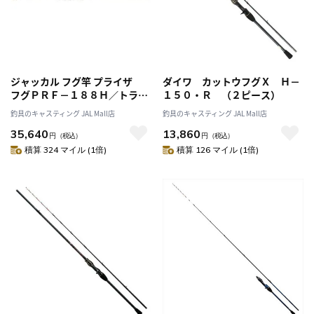
ジャッカル フグ竿 プライザ
ダイワ カットウフグＸ Ｈ－
フグＰＲＦ－１８８Ｈ／トラフ
１５０・Ｒ （２ピース）
グ （ベイト/3ピース/スパイラ
釣具のキャスティング JAL Mall店
釣具のキャスティング JAL Mall店
ルガイド）
35,640
13,860
円
（税込）
円
（税込）
積算 324 マイル (1倍)
積算 126 マイル (1倍)