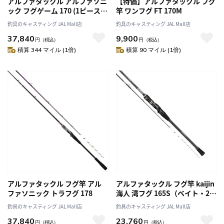
アルファタックル アルファソニ
【特価】アルファタックル フグ
ック フグゲーム 170 (1ピース
竿 ワンフグ FT 170M
バットジョイント)
釣具のキャスティング JAL Mall店
釣具のキャスティング JAL Mall店
37,840
9,900
円
（税込）
円
（税込）
積算 344 マイル (1倍)
積算 90 マイル (1倍)
アルファタックル フグ竿 アル
アルファタックル フグ竿 kaijin
ファソニック トラフグ 178
海人 湾フグ 165S（ベイト・2ピ
ース）
釣具のキャスティング JAL Mall店
釣具のキャスティング JAL Mall店
37,840
23,760
円
（税込）
円
（税込）