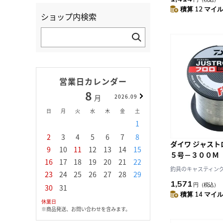
積算 12 マイル 
ショップ内検索
営業日カレンダー
8
9
月
2026.09
月
日
月
火
水
木
金
土
日
月
火
水
1
1
2
3
2
3
4
5
6
7
8
6
7
8
9
1
ダイワ ジャスト
9
10
11
12
13
14
15
13
14
15
16
1
５号－３００Ｍ
16
17
18
19
20
21
22
20
21
22
23
2
釣具のキャスティング J
23
24
25
26
27
28
29
27
28
29
30
1,571
円
（税込）
30
31
積算 14 マイル 
休業日
※商品発送、お問い合わせを含みます。