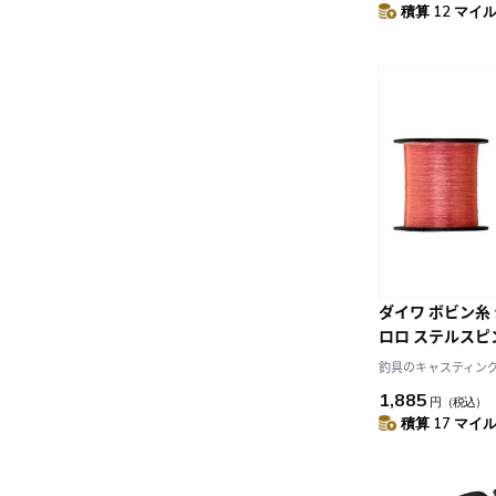
積算 12 マイル 
ダイワ ボビン糸
ロロ ステルスピン
釣具のキャスティング J
1,885
円
（税込）
積算 17 マイル 