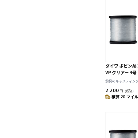
ダイワ ボビン糸
VP クリアー 4号-
釣具のキャスティング J
2,200
円
（税込）
積算 20 マイル 