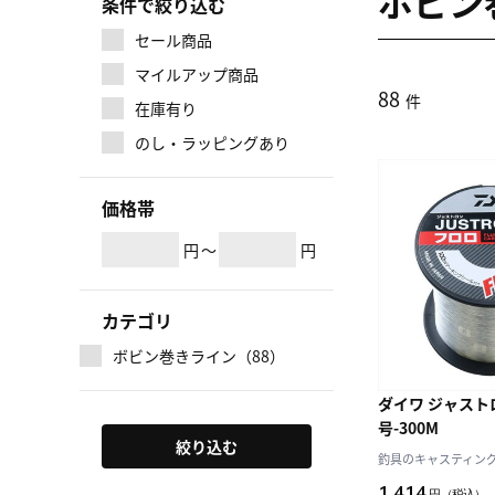
ボビン
条件で絞り込む
セール商品
マイルアップ商品
88
件
在庫有り
のし・ラッピングあり
価格帯
円
～
円
カテゴリ
ボビン巻きライン（88）
ダイワ ジャストロ
号-300M
絞り込む
釣具のキャスティング J
1,414
円
（税込）