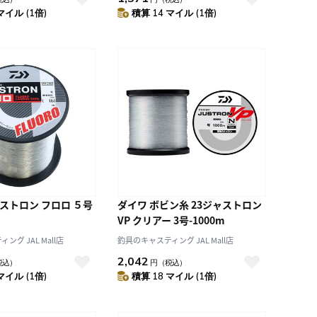
マイル (1倍)
積算 14 マイル (1倍)
ストロン フロロ ５号
ダイワ ボビン糸 23ジャストロン
VP クリアー 3号-1000m
グ JAL Mall店
釣具のキャスティング JAL Mall店
2,042
税込）
円
（税込）
マイル (1倍)
積算 18 マイル (1倍)