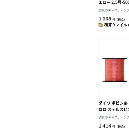
エロー 2.5号-50
釣具のキャスティング J
1,068
円
（税込）
積算 9 マイル 
ダイワ ボビン糸
ロロ ステルスピン
釣具のキャスティング J
1,414
円
（税込）