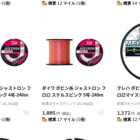
(1倍)
積算 12 マイル (1倍)
積算 14 
 ジャストロン フ
ダイワ ボビン糸 ジャストロン フ
クレハ ボビ
ク 4号-240m
ロロ ステルスピンク 5号-240m
ロロマイスター
AL Mall店
釣具のキャスティング JAL Mall店
釣具のキャスティン
1,885
1,372
円
（税込）
円
（
(1倍)
積算 17 マイル (1倍)
積算 12 