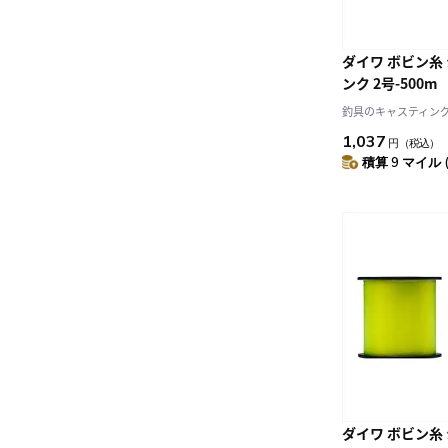
ダイワ ボビン糸
ンク 2号-500m
釣具のキャスティング J
1,037
円
（税込）
積算 9 マイル 
ダイワ ボビン糸