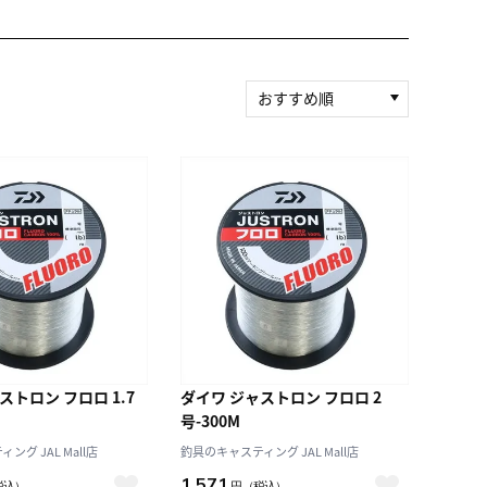
おすすめ順
新着順
積算マイル率（高い
順）
人気順
レビュー件数（多い
順）
レビュー評価（高い
順）
価格（安い順）
価格（高い順）
ストロン フロロ 1.7
ダイワ ジャストロン フロロ 2
号-300M
グ JAL Mall店
釣具のキャスティング JAL Mall店
1,571
税込）
円
（税込）