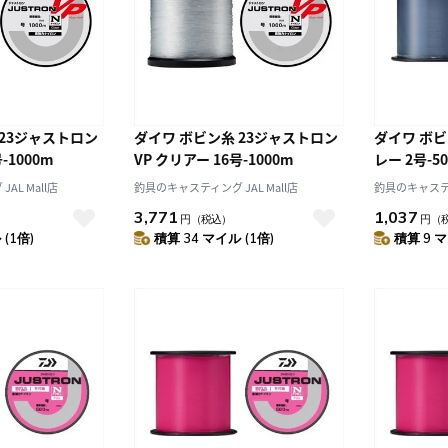
 23ジャストロン
ダイワ ボビン糸 23ジャストロン
ダイワ ボビ
-1000m
VP クリアー 16号-1000m
レー 2号-5
AL Mall店
釣具のキャスティング JAL Mall店
釣具のキャスティン
3,771
1,037
円
（税込）
円
（
(1倍)
積算 34 マイル (1倍)
積算 9 マ