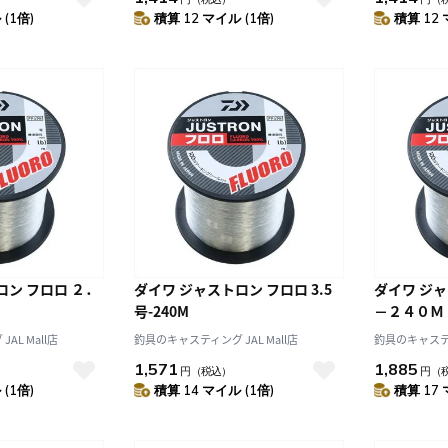
(1倍)
積算 12 マイル (1倍)
積算 12 
10
2026.10
月
2026.11
木
金
土
日
月
火
水
木
金
土
4
5
1
2
3
0
11
12
4
5
6
7
8
9
10
ロン フロロ ２．
ダイワ ジャストロン フロロ 3.5
ダイワ ジャ
7
18
19
11
12
13
14
15
16
17
号-240M
－２４０Ｍ
4
25
26
18
19
20
21
22
23
24
AL Mall店
釣具のキャスティング JAL Mall店
釣具のキャスティン
25
26
27
28
29
30
31
1,571
1,885
円
（税込）
円
（
(1倍)
積算 14 マイル (1倍)
積算 17 