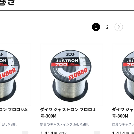
巻き
1
2
ン フロロ 0.8
ダイワ ジャストロン フロロ 1
ダイワ ジャ
号-300M
号-300M
AL Mall店
釣具のキャスティング JAL Mall店
釣具のキャスティン
1,414
1,414
円
（税込）
円
（