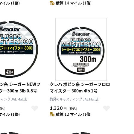
マイル (1倍)
積算 14 マイル (1倍)
ン糸 シーガー NEWフ
クレハ ボビン糸 シーガーフロロ
300m 3lb 0.8号
マイスター 300m 4lb 1号
グ JAL Mall店
釣具のキャスティング JAL Mall店
1,320
税込）
円
（税込）
マイル (1倍)
積算 12 マイル (1倍)