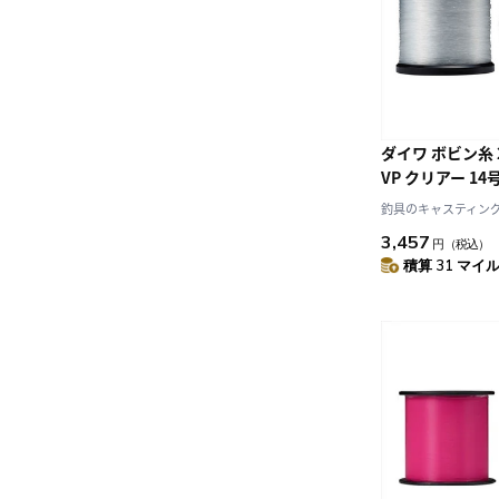
ダイワ ボビン糸
VP クリアー 14号
釣具のキャスティング J
3,457
円
（税込）
積算 31 マイル 