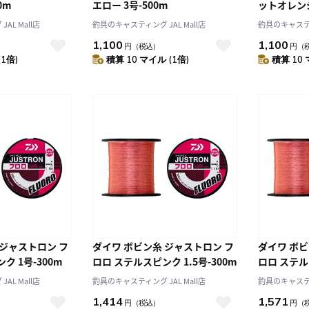
0m
エロー 3号-500m
ットオレンジ
AL Mall店
釣具のキャスティング JAL Mall店
釣具のキャスティン
1,100
1,100
円
（税込）
円
（
(1倍)
積算 10 マイル (1倍)
積算 10 
 ジャストロン フ
ダイワ ボビン糸 ジャストロン フ
ダイワ ボビ
ク 1号-300m
ロロ ステルスピンク 1.5号-300m
ロロ ステルス
AL Mall店
釣具のキャスティング JAL Mall店
釣具のキャスティン
1,414
1,571
円
（税込）
円
（