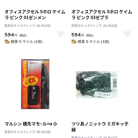
オフィスアクセル Sホロ ケイム
オフィスアクセル Sホロ ケイム
ラ ピンク 01ゼンメン
ラ ピンク 03ゼブラ
釣具のキャスティング JAL Mall店
釣具のキャスティング JAL Mall店
594
594
円
（税込）
円
（税込）
積算 5 マイル (1倍)
積算 5 マイル (1倍)
マルシン 穂先マモ~ル+α 小
ツリ具ノニットウ ミガキッ子
緑
釣具のキャスティング JAL Mall店
釣具のキャスティング JAL Mall店