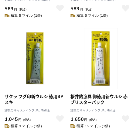
583
583
円
（税込）
円
（税込）
積算 5 マイル (1倍)
積算 5 マイル (1倍)
サクラ フグ印新ウルシ 徳用BP
桜井釣漁具 御徳用新ウルシ 赤
スキ
ブリスターパック
釣具のキャスティング JAL Mall店
釣具のキャスティング JAL Mall店
1,045
1,650
円
（税込）
円
（税込）
積算 9 マイル (1倍)
積算 15 マイル (1倍)