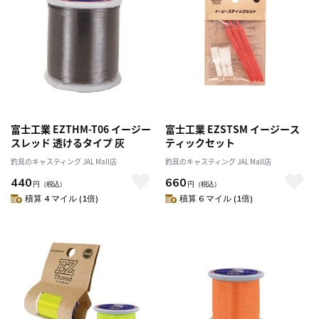
富士工業 EZTHM-T06 イージー
富士工業 EZSTSM イージース
スレッド 透けるタイプ 灰
ティックセット
釣具のキャスティング JAL Mall店
釣具のキャスティング JAL Mall店
440
660
円
（税込）
円
（税込）
積算 4 マイル (1倍)
積算 6 マイル (1倍)