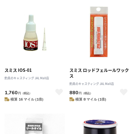
スミス IOS-01
スミス ロッドフェルールワック
ス
釣具のキャスティング JAL Mall店
釣具のキャスティング JAL Mall店
1,760
880
円
（税込）
円
（税込）
積算 16 マイル (1倍)
積算 8 マイル (1倍)