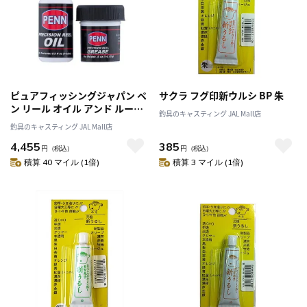
ピュアフィッシングジャパン ペ
サクラ フグ印新ウルシ BP 朱
ン リール オイル アンド ルーブ
釣具のキャスティング JAL Mall店
アングラーズ パック
釣具のキャスティング JAL Mall店
4,455
385
円
（税込）
円
（税込）
積算 40 マイル (1倍)
積算 3 マイル (1倍)