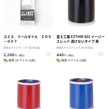
スミス リールオイル ＩＯＳ
富士工業 EZTHM-S01 イージー
－００７
スレッド 透けないタイプ 黒
釣具のキャスティング JAL Mall店
釣具のキャスティング JAL Mall店
2,200
440
円
（税込）
円
（税込）
積算 20 マイル (1倍)
積算 4 マイル (1倍)