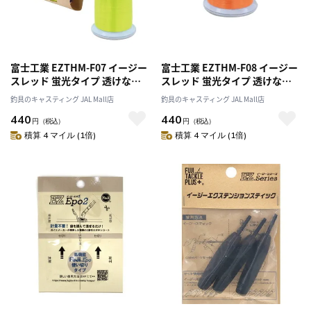
富士工業 EZTHM-F07 イージー
富士工業 EZTHM-F08 イージー
スレッド 蛍光タイプ 透けない
スレッド 蛍光タイプ 透けない
黄
オレンジ
釣具のキャスティング JAL Mall店
釣具のキャスティング JAL Mall店
440
440
円
（税込）
円
（税込）
積算 4 マイル (1倍)
積算 4 マイル (1倍)