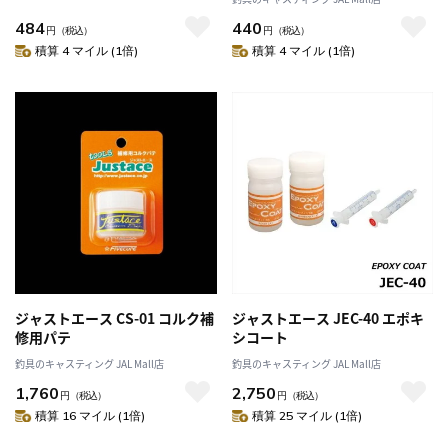
484
440
円
（税込）
円
（税込）
積算 4 マイル (1倍)
積算 4 マイル (1倍)
ジャストエース CS-01 コルク補
ジャストエース JEC-40 エポキ
修用パテ
シコート
釣具のキャスティング JAL Mall店
釣具のキャスティング JAL Mall店
1,760
2,750
円
（税込）
円
（税込）
積算 16 マイル (1倍)
積算 25 マイル (1倍)