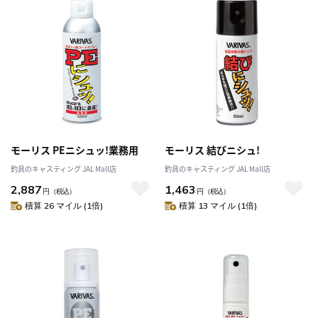
モーリス PEニシュッ!業務用
モーリス 結びニシュ!
釣具のキャスティング JAL Mall店
釣具のキャスティング JAL Mall店
2,887
1,463
円
（税込）
円
（税込）
積算 26 マイル (1倍)
積算 13 マイル (1倍)