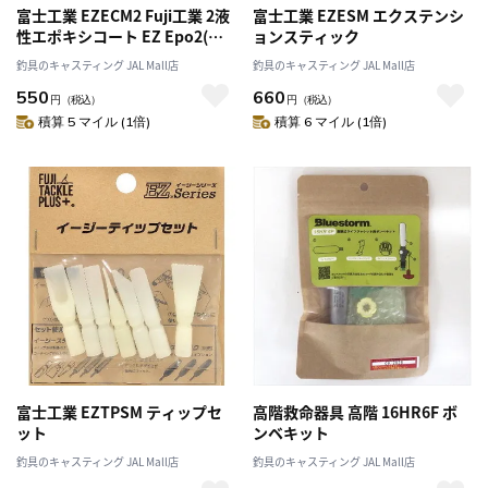
富士工業 EZECM2 Fuji工業 2液
富士工業 EZESM エクステンシ
性エポキシコート EZ Epo2(イ
ョンスティック
ージーエポ2)
釣具のキャスティング JAL Mall店
釣具のキャスティング JAL Mall店
550
660
円
（税込）
円
（税込）
積算 5 マイル (1倍)
積算 6 マイル (1倍)
富士工業 EZTPSM ティップセ
高階救命器具 高階 16HR6F ボ
ット
ンベキット
釣具のキャスティング JAL Mall店
釣具のキャスティング JAL Mall店