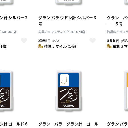
ン針 シルバー 2
グラン バラ ウドン針 シルバー 3
グラン バ
号
ー ５号
AL Mall店
釣具のキャスティング JAL Mall店
釣具のキャスティン
396
396
円
（税込）
円
（税込
(1倍)
積算 3 マイル (1倍)
積算 3 マ
ン針 ゴールド 6
グラン バラ グラン針 ゴール
グラン バラ