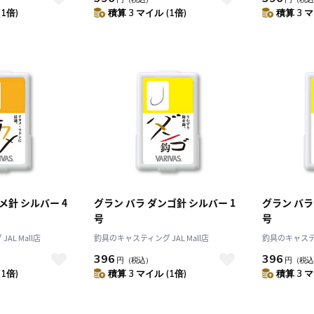
(1倍)
積算 3 マイル (1倍)
積算 3 マ
10
2026.10
月
2026.11
木
金
土
日
月
火
水
木
金
土
4
5
1
2
3
0
11
12
4
5
6
7
8
9
10
メ針 シルバー 4
グラン バラ ダンゴ針 シルバー 1
グラン バラ
7
18
19
11
12
13
14
15
16
17
号
号
4
25
26
18
19
20
21
22
23
24
AL Mall店
釣具のキャスティング JAL Mall店
釣具のキャスティン
25
26
27
28
29
30
31
396
396
円
（税込）
円
（税込
(1倍)
積算 3 マイル (1倍)
積算 3 マ