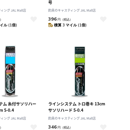
号
グ JAL Mall店
釣具のキャスティング JAL Mall店
396
）
円
（税込）
イル (1倍)
積算 3 マイル (1倍)
テム 糸付サソリハー
ラインシステム トロ巻キ 13cm
 5-0.4
サソリハード 5-0.4
グ JAL Mall店
釣具のキャスティング JAL Mall店
346
）
円
（税込）