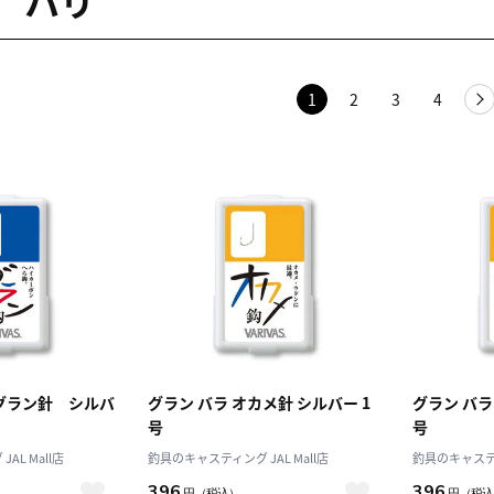
 ハリ
1
2
3
4
グラン針 シルバ
グラン バラ オカメ針 シルバー 1
グラン バラ
号
号
AL Mall店
釣具のキャスティング JAL Mall店
釣具のキャスティン
396
396
円
（税込）
円
（税込