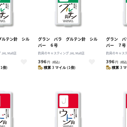
グルテン針 シル
グラン バラ グルテン針 シル
グラン バ
バー ６号
バー ７号
AL Mall店
釣具のキャスティング JAL Mall店
釣具のキャスティン
396
396
円
（税込）
円
（税込
(1倍)
積算 3 マイル (1倍)
積算 3 マ