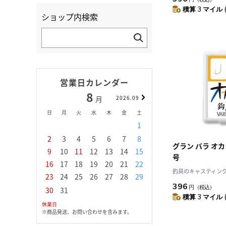
積算 3 マイル 
ショップ内検索
営業日カレンダー
8
9
月
2026.09
月
日
月
火
水
木
金
土
日
月
火
水
1
1
2
3
2
3
4
5
6
7
8
6
7
8
9
1
グラン バラ オカ
9
10
11
12
13
14
15
13
14
15
16
1
号
16
17
18
19
20
21
22
20
21
22
23
2
釣具のキャスティング J
23
24
25
26
27
28
29
27
28
29
30
396
円
（税込）
30
31
積算 3 マイル 
休業日
※商品発送、お問い合わせを含みます。