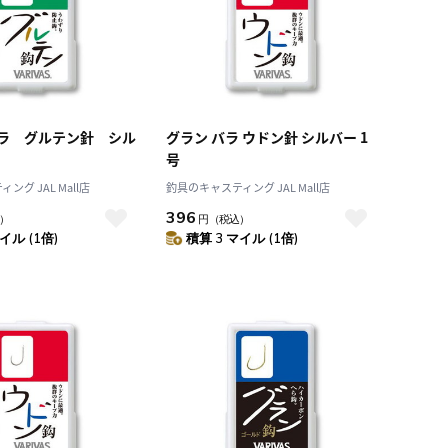
ラ グルテン針 シル
グラン バラ ウドン針 シルバー 1
号
グ JAL Mall店
釣具のキャスティング JAL Mall店
396
）
円
（税込）
イル (1倍)
積算 3 マイル (1倍)