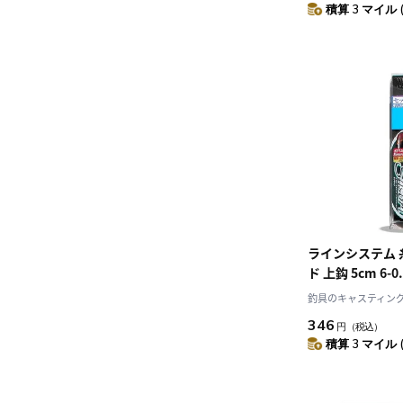
積算 3 マイル 
ラインシステム
ド 上鈎 5cm 6-0.
釣具のキャスティング J
346
円
（税込）
積算 3 マイル 