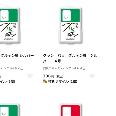
 グルテン針 シルバー
グラン バラ グルテン針 シル
バー ４号
グ JAL Mall店
釣具のキャスティング JAL Mall店
396
）
円
（税込）
イル (1倍)
積算 3 マイル (1倍)