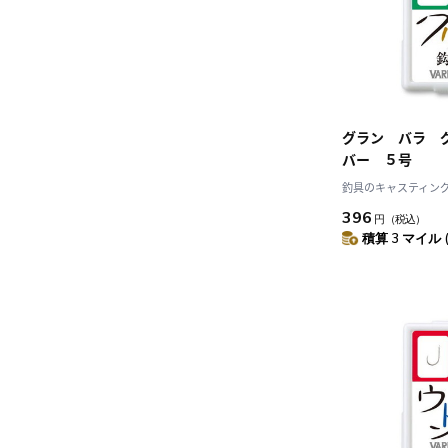
グラン バラ 
バー ５号
釣具のキャスティング J
396
円
（税込）
積算 3 マイル 