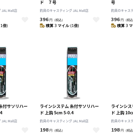
ド ７号
号
AL Mall店
釣具のキャスティング JAL Mall店
釣具のキャスティン
396
396
円
（税込）
円
（税込
(1倍)
積算 3 マイル (1倍)
積算 3 マ
 糸付サソリハー
ラインシステム 糸付サソリハー
ラインシス
4
ド 上鈎 5cm 5-0.4
ド 上鈎 10cm
AL Mall店
釣具のキャスティング JAL Mall店
釣具のキャスティン
198
198
円
（税込）
円
（税込