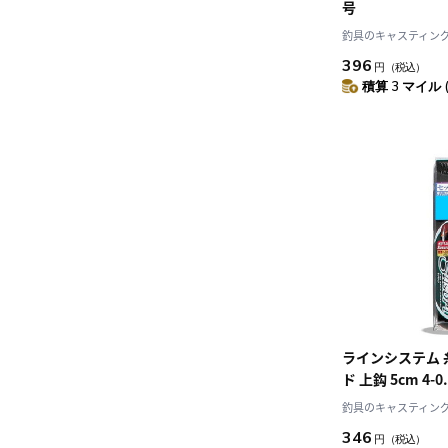
号
釣具のキャスティング J
396
円
（税込）
積算 3 マイル 
ラインシステム
ド 上鈎 5cm 4-0.
釣具のキャスティング J
346
円
（税込）