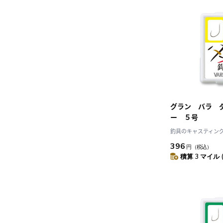
グラン バラ 
ー ５号
釣具のキャスティング J
396
円
（税込）
積算 3 マイル 