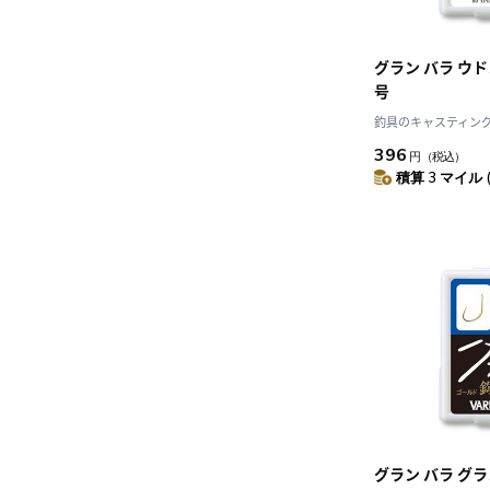
グラン バラ ウド
号
釣具のキャスティング J
396
円
（税込）
積算 3 マイル 
グラン バラ グラ