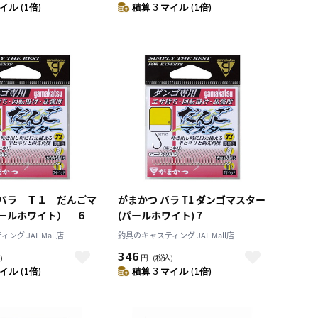
イル (1倍)
積算 3 マイル (1倍)
バラ Ｔ１ だんごマ
がまかつ バラ T1 ダンゴマスター
ールホワイト） ６
(パールホワイト) 7
グ JAL Mall店
釣具のキャスティング JAL Mall店
346
）
円
（税込）
イル (1倍)
積算 3 マイル (1倍)