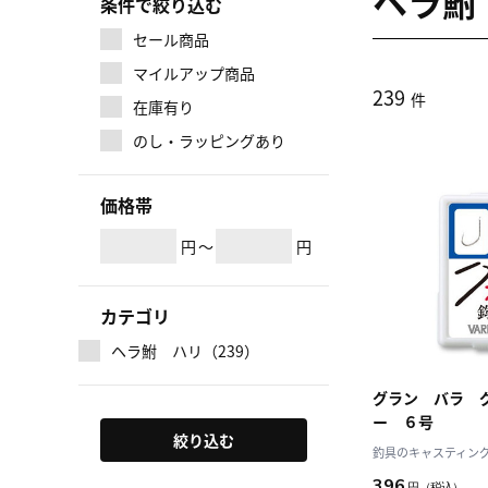
ヘラ鮒
条件で絞り込む
セール商品
マイルアップ商品
239
件
在庫有り
のし・ラッピングあり
価格帯
円
～
円
カテゴリ
ヘラ鮒 ハリ（239）
グラン バラ 
ー ６号
絞り込む
釣具のキャスティング J
396
円
（税込）