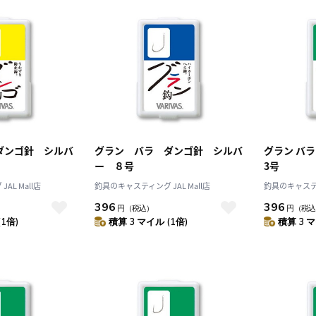
ダンゴ針 シルバ
グラン バラ ダンゴ針 シルバ
グラン バラ
ー ８号
3号
AL Mall店
釣具のキャスティング JAL Mall店
釣具のキャスティン
396
396
円
（税込）
円
（税込
(1倍)
積算 3 マイル (1倍)
積算 3 マ