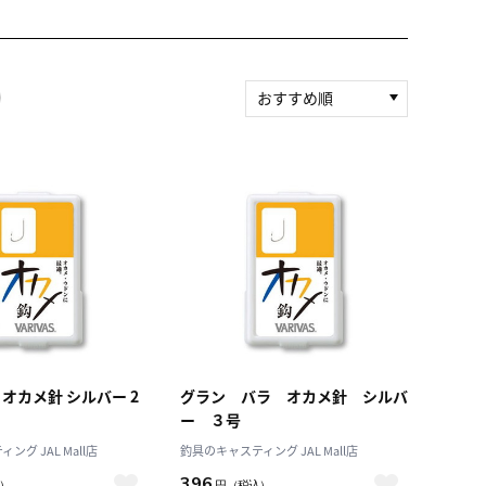
おすすめ順
新着順
積算マイル率（高い
順）
人気順
レビュー件数（多い
順）
レビュー評価（高い
順）
価格（安い順）
価格（高い順）
 オカメ針 シルバー 2
グラン バラ オカメ針 シルバ
ー ３号
グ JAL Mall店
釣具のキャスティング JAL Mall店
396
）
円
（税込）