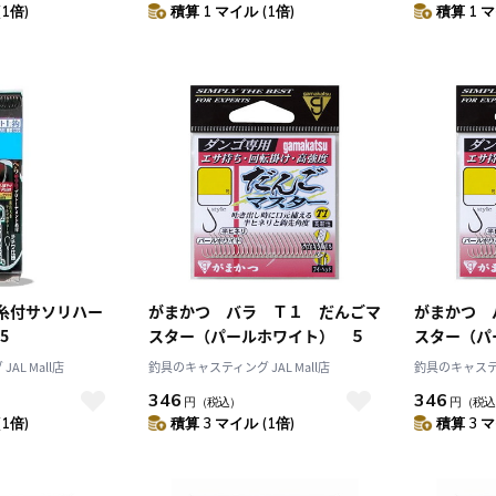
(1倍)
積算 1 マイル (1倍)
積算 1 マ
 糸付サソリハー
がまかつ バラ Ｔ１ だんごマ
がまかつ 
5
スター（パールホワイト） ５
スター（パ
AL Mall店
釣具のキャスティング JAL Mall店
釣具のキャスティン
346
346
円
（税込）
円
（税込
(1倍)
積算 3 マイル (1倍)
積算 3 マ