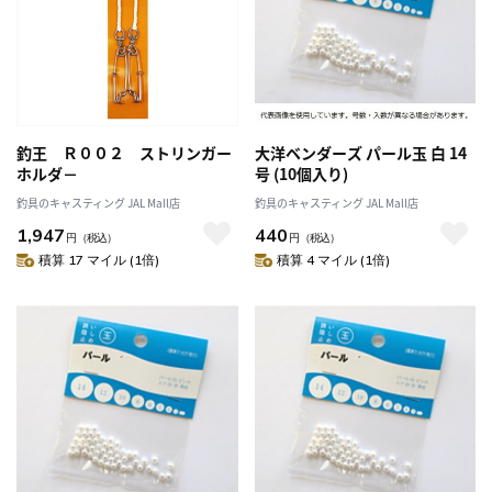
釣王 Ｒ００２ ストリンガー
大洋ベンダーズ パール玉 白 14
ホルダ－
号 (10個入り)
釣具のキャスティング JAL Mall店
釣具のキャスティング JAL Mall店
1,947
440
円
（税込）
円
（税込）
積算 17 マイル (1倍)
積算 4 マイル (1倍)