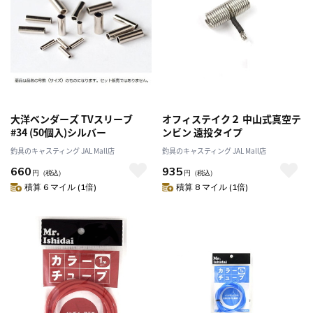
大洋ベンダーズ TVスリーブ
オフィステイク２ 中山式真空テ
#34 (50個入)シルバー
ンビン 遠投タイプ
釣具のキャスティング JAL Mall店
釣具のキャスティング JAL Mall店
660
935
円
（税込）
円
（税込）
積算 6 マイル (1倍)
積算 8 マイル (1倍)