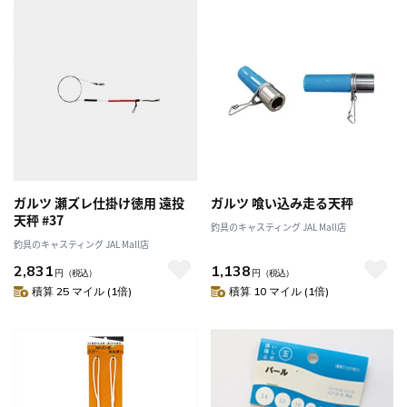
ガルツ 瀬ズレ仕掛け徳用 遠投
ガルツ 喰い込み走る天秤
天秤 #37
釣具のキャスティング JAL Mall店
釣具のキャスティング JAL Mall店
2,831
1,138
円
（税込）
円
（税込）
積算 25 マイル (1倍)
積算 10 マイル (1倍)