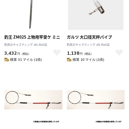
釣王 ZM025 上物用竿受ケ ミニ
ガルツ 大口径天秤パイプ
釣具のキャスティング JAL Mall店
釣具のキャスティング JAL Mall店
3,432
1,138
円
（税込）
円
（税込）
積算 31 マイル (1倍)
積算 10 マイル (1倍)