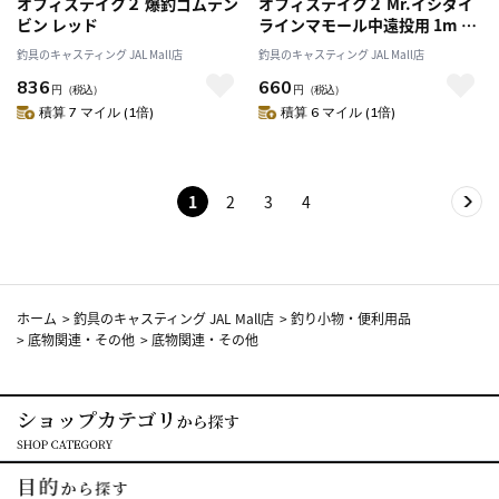
オフィステイク２ 爆釣ゴムテン
オフィステイク２ Mr.イシダイ
ビン レッド
ラインマモール中遠投用 1m ホ
ワイト(半透明)
釣具のキャスティング JAL Mall店
釣具のキャスティング JAL Mall店
836
660
円
（税込）
円
（税込）
積算 7 マイル (1倍)
積算 6 マイル (1倍)
1
2
3
4
ホーム
>
釣具のキャスティング JAL Mall店
>
釣り小物・便利用品
>
底物関連・その他
>
底物関連・その他