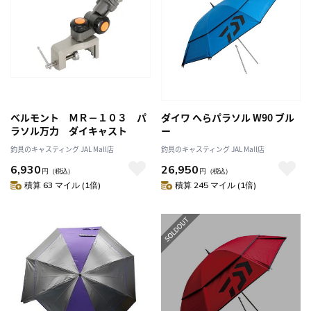
ベルモント ＭＲ－１０３ パ
ダイワ へらパラソル W90 ブル
ラソル万力 ダイキャスト
ー
釣具のキャスティング JAL Mall店
釣具のキャスティング JAL Mall店
6,930
26,950
円
（税込）
円
（税込）
積算 63 マイル (1倍)
積算 245 マイル (1倍)