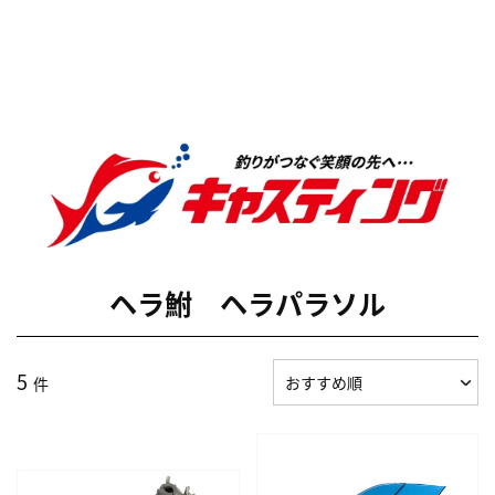
ヘラ鮒 ヘラパラソル
5
件