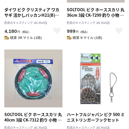
ダイワ ビク クリスティア ワカ
SOLTOOL ビク ホーススカリ 丸
サギ 活かしバッカンH21(B)レ
36cm 3段 CK-7299 釣り 小物 釣
ッド
り 高性能
釣具のキャスティング JAL Mall店
釣具のキャスティング JAL Mall店
4,180
999
円
（税込）
円
（税込）
積算 38 マイル (1倍)
積算 9 マイル (1倍)
SOLTOOL ビク ホーススカリ 丸
ハートフルジャパン ビク 500 ミ
40cm 3段 CK-7312 釣り 小物 釣
ニストリンガーフックセット
り 高性能
釣具のキャスティング JAL Mall店
釣具のキャスティング JAL Mall店