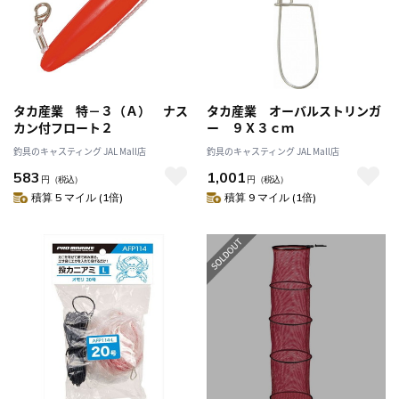
タカ産業 特－３（Ａ） ナス
タカ産業 オーバルストリンガ
カン付フロート２
ー ９Ｘ３ｃｍ
釣具のキャスティング JAL Mall店
釣具のキャスティング JAL Mall店
583
1,001
円
（税込）
円
（税込）
積算 5 マイル (1倍)
積算 9 マイル (1倍)