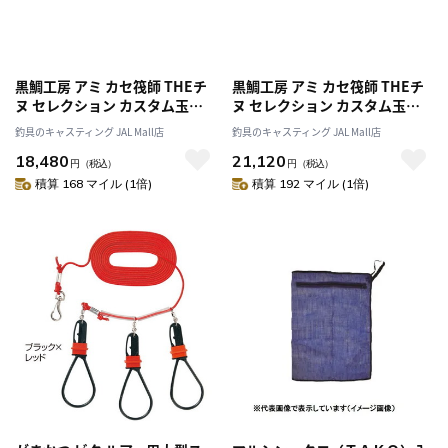
黒鯛工房 アミ カセ筏師 THEチ
黒鯛工房 アミ カセ筏師 THEチ
ヌ セレクション カスタム玉網
ヌ セレクション カスタム玉網
90LR
90/120LR
釣具のキャスティング JAL Mall店
釣具のキャスティング JAL Mall店
18,480
21,120
円
（税込）
円
（税込）
積算 168 マイル (1倍)
積算 192 マイル (1倍)