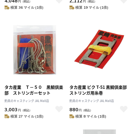
4,048
2,112
円
（税込）
円
（税込）
積算 36 マイル (1倍)
積算 19 マイル (1倍)
タカ産業 Ｔ－５０ 黒鯛倶楽
タカ産業 ビク T-51 黒鯛倶楽部
部 ストリンガーセット
ストリンガ用糸巻
釣具のキャスティング JAL Mall店
釣具のキャスティング JAL Mall店
3,003
880
円
（税込）
円
（税込）
積算 27 マイル (1倍)
積算 8 マイル (1倍)