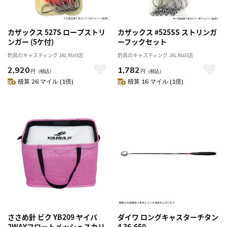
カザックス 527S ロープストリ
カザックス #525SS ストリンガ
ンガー (5ケ付)
ーフックセット
釣具のキャスティング JAL Mall店
釣具のキャスティング JAL Mall店
2,920
1,782
円
（税込）
円
（税込）
積算 26 マイル (1倍)
積算 16 マイル (1倍)
ささめ針 ビク YB209 ヤイバ
ダイワ ロングキャスターチタン
2WAYフロートメッシュスカリ
4 36-650