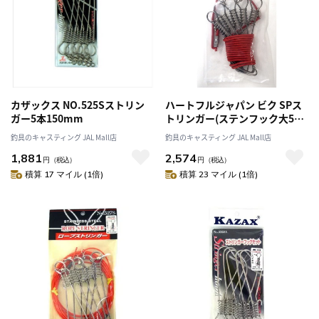
カザックス NO.525Sストリン
ハートフルジャパン ビク SPス
ガー5本150mm
トリンガー(ステンフック大5本
付ロープ2M)
釣具のキャスティング JAL Mall店
釣具のキャスティング JAL Mall店
1,881
2,574
円
（税込）
円
（税込）
積算 17 マイル (1倍)
積算 23 マイル (1倍)