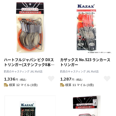
ハートフルジャパン ビク DXス
カザックス No.523 ランカース
トリンガー(ステンフック8本付
トリンガー
ロープ2M)
釣具のキャスティング JAL Mall店
釣具のキャスティング JAL Mall店
1,336
1,287
円
（税込）
円
（税込）
積算 12 マイル (1倍)
積算 11 マイル (1倍)