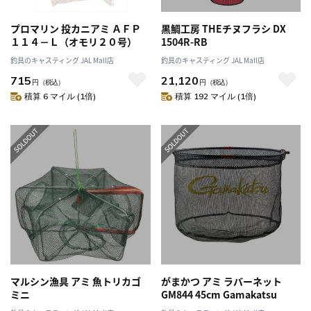
プロマリン 投カニアミ ＡＦＰ
黒鯛工房 THEチヌフラシ DX
１１４－Ｌ（オモリ２０号）
1504R-RB
釣具のキャスティング JAL Mall店
釣具のキャスティング JAL Mall店
715
21,120
円
（税込）
円
（税込）
積算 6 マイル (1倍)
積算 192 マイル (1倍)
マルシン漁具 アミ 魚トリカゴ
がまかつ アミ ラバーネット
ミニ
GM844 45cm Gamakatsu