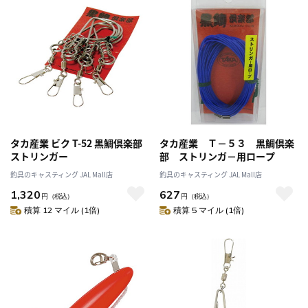
タカ産業 ビク T-52 黒鯛倶楽部
タカ産業 Ｔ－５３ 黒鯛倶楽
ストリンガー
部 ストリンガ－用ロープ
釣具のキャスティング JAL Mall店
釣具のキャスティング JAL Mall店
1,320
627
円
（税込）
円
（税込）
積算 12 マイル (1倍)
積算 5 マイル (1倍)