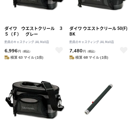
ダイワ ウエストクリール ３
ダイワ ウエストクリール 50(F)
５（Ｆ） グレー
BK
釣具のキャスティング JAL Mall店
釣具のキャスティング JAL Mall店
6,996
7,480
円
（税込）
円
（税込）
積算 63 マイル (1倍)
積算 68 マイル (1倍)