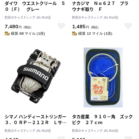
ダイワ ウエストクリール ５
ナカジマ Ｎｏ６２７ プラ
０（Ｆ） グレー
ウナギ取り Ｆ
釣具のキャスティング JAL Mall店
釣具のキャスティング JAL Mall店
7,480
1,485
円
（税込）
円
（税込）
積算 68 マイル (1倍)
積算 13 マイル (1倍)
シマノ ハンディーストリンガー
タカ産業 ９１０－角 ズック
３．０ ＲＰ－２１２Ｒ Ｌサイ
ビク ２７ｃｍ
ズ
釣具のキャスティング JAL Mall店
釣具のキャスティング JAL Mall店