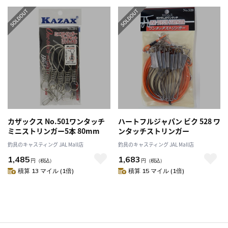
カザックス No.501ワンタッチ
ハートフルジャパン ビク 528 ワ
ミニストリンガー5本 80mm
ンタッチストリンガー
釣具のキャスティング JAL Mall店
釣具のキャスティング JAL Mall店
1,485
1,683
円
（税込）
円
（税込）
積算 13 マイル (1倍)
積算 15 マイル (1倍)