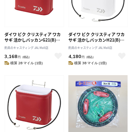
ダイワ ビク クリスティア ワカ
ダイワ ビク クリスティア ワカ
サギ 活かしバッカンG21(B)レ
サギ 活かしバッカンH21(B)ホ
ッド
ワイト
釣具のキャスティング JAL Mall店
釣具のキャスティング JAL Mall店
3,168
4,180
円
（税込）
円
（税込）
積算 28 マイル (1倍)
積算 38 マイル (1倍)