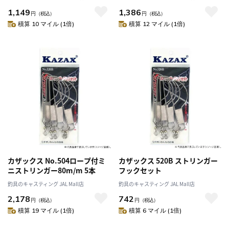
1,149
1,386
円
（税込）
円
（税込）
積算 10 マイル (1倍)
積算 12 マイル (1倍)
カザックス No.504ロープ付ミ
カザックス 520B ストリンガー
ニストリンガー80m/m 5本
フックセット
釣具のキャスティング JAL Mall店
釣具のキャスティング JAL Mall店
2,178
742
円
（税込）
円
（税込）
積算 19 マイル (1倍)
積算 6 マイル (1倍)