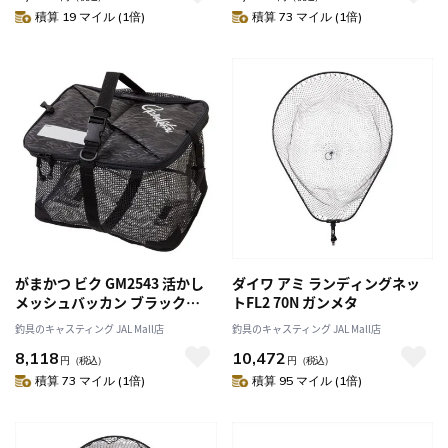
積算 19 マイル (1倍)
積算 73 マイル (1倍)
がまかつ ビク GM2543 活かし
ダイワ アミ ランディングネッ
メッシュバッカン ブラック
トFL2 70N ガンメタ
(gamakatsu) 45cm
釣具のキャスティング JAL Mall店
釣具のキャスティング JAL Mall店
8,118
10,472
円
（税込）
円
（税込）
積算 73 マイル (1倍)
積算 95 マイル (1倍)