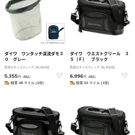
ダイワ ワンタッチ渓流ダモ３
ダイワ ウエストクリール ３
０ グレー
５（Ｆ） ブラック
釣具のキャスティング JAL Mall店
釣具のキャスティング JAL Mall店
5,355
6,996
円
（税込）
円
（税込）
積算 48 マイル (1倍)
積算 63 マイル (1倍)