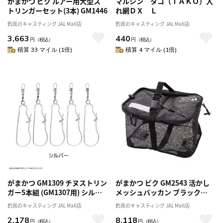
がまかつ ビク ルアー用大型ス
マルシン タコ（ＴＡＫＯ）入
トリンガーセット(3本) GM1446
れ網ＤＸ Ｌ
釣具のキャスティング JAL Mall店
釣具のキャスティング JAL Mall店
3,663
440
円
（税込）
円
（税込）
積算 33 マイル (1倍)
積算 4 マイル (1倍)
がまかつ GM1309 チヌストリン
がまかつ ビク GM2543 活かし
ガー5本組 (GM1307用) シルバ
メッシュバッカン ブラック
ー
(BLACK WORKS) 45cm
釣具のキャスティング JAL Mall店
釣具のキャスティング JAL Mall店
2,178
8,118
円
（税込）
円
（税込）