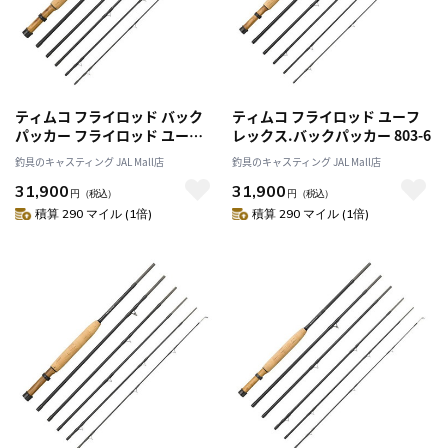
ティムコ フライロッド バック
ティムコ フライロッド ユーフ
パッカー フライロッド ユーフ
レックス.バックパッカー 803-6
レックス・バックパッカー 703-
釣具のキャスティング JAL Mall店
釣具のキャスティング JAL Mall店
6
31,900
31,900
円
（税込）
円
（税込）
積算 290 マイル (1倍)
積算 290 マイル (1倍)