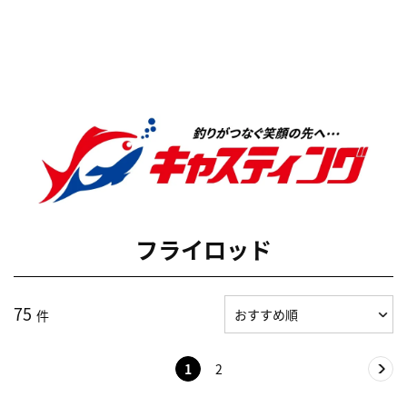
フライロッド
75
件
1
2