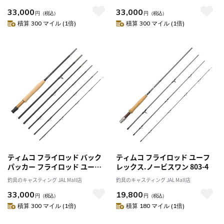
6
33,000
33,000
円
（税込）
円
（税込）
積算 300 マイル (1倍)
積算 300 マイル (1倍)
ティムコ フライロッド バック
ティムコ フライロッド ユーフ
パッカー フライロッド ユーフ
レックス.ノービスワン 803-4
レックス・バックパッカー 906-
釣具のキャスティング JAL Mall店
釣具のキャスティング JAL Mall店
6
33,000
19,800
円
（税込）
円
（税込）
積算 300 マイル (1倍)
積算 180 マイル (1倍)