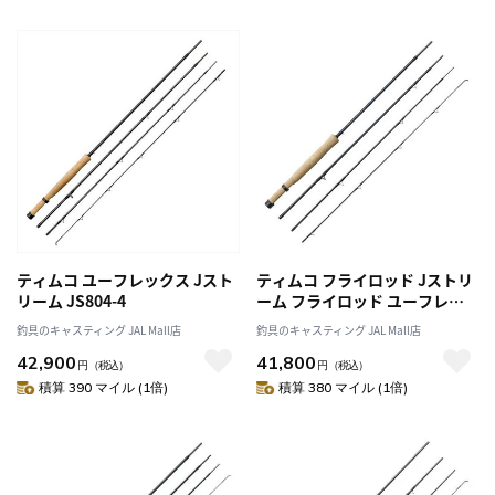
ティムコ ユーフレックス Jスト
ティムコ フライロッド Jストリ
リーム JS804-4
ーム フライロッド ユーフレッ
クス・Jストリーム JS663-4
釣具のキャスティング JAL Mall店
釣具のキャスティング JAL Mall店
42,900
41,800
円
（税込）
円
（税込）
積算 390 マイル (1倍)
積算 380 マイル (1倍)