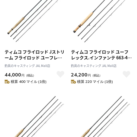
ティムコ フライロッド Jストリ
ティムコ フライロッド ユーフ
ーム フライロッド ユーフレッ
レックス.インファンテ 663-4
クス・Jストリーム JS834-4
ブルーグレー
釣具のキャスティング JAL Mall店
釣具のキャスティング JAL Mall店
44,000
24,200
円
（税込）
円
（税込）
積算 400 マイル (1倍)
積算 220 マイル (1倍)