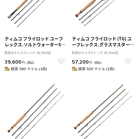
ティムコ フライロッド ユーフ
ティムコ フライロッド (TG) ユ
レックス.ソルトウォーターSP
ーフレックス.グラスマスター
906-4
5113-4 グレー
釣具のキャスティング JAL Mall店
釣具のキャスティング JAL Mall店
39,600
57,200
円
（税込）
円
（税込）
積算 360 マイル (1倍)
積算 520 マイル (1倍)